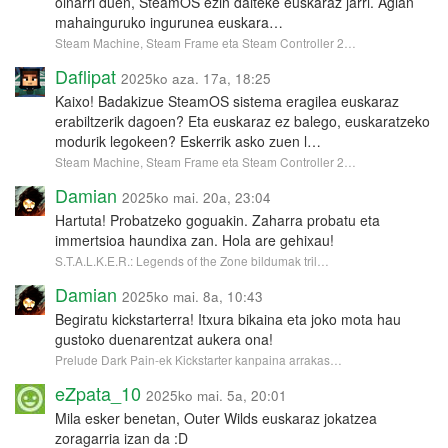
oinarri duen, SteamOS ezin daiteke euskaraz jarri. Agian
mahainguruko ingurunea euskara…
Steam Machine, Steam Frame eta Steam Controller 2…
Daflipat
2025ko aza. 17a, 18:25
Kaixo! Badakizue SteamOS sistema eragilea euskaraz
erabiltzerik dagoen? Eta euskaraz ez balego, euskaratzeko
modurik legokeen? Eskerrik asko zuen l…
Steam Machine, Steam Frame eta Steam Controller 2…
Damian
2025ko mai. 20a, 23:04
Hartuta! Probatzeko goguakin. Zaharra probatu eta
immertsioa haundixa zan. Hola are gehixau!
S.T.A.L.K.E.R.: Legends of the Zone bildumak tril…
Damian
2025ko mai. 8a, 10:43
Begiratu kickstarterra! Itxura bikaina eta joko mota hau
gustoko duenarentzat aukera ona!
Prelude Dark Pain-ek Kickstarter kanpaina arrakas…
eZpata_10
2025ko mai. 5a, 20:01
Mila esker benetan, Outer Wilds euskaraz jokatzea
zoragarria izan da :D