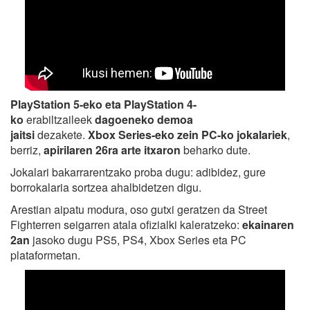
PlayStation 5-eko eta PlayStation 4-
ko
erabiltzaileek
dagoeneko demoa
jaitsi
dezakete.
Xbox Series-eko zein PC-ko jokalariek
,
berriz,
apirilaren 26ra arte itxaron
beharko dute.
Jokalari bakarrarentzako proba dugu: adibidez, gure
borrokalaria sortzea ahalbidetzen digu.
Arestian aipatu modura, oso gutxi geratzen da Street
Fighterren seigarren atala ofizialki kaleratzeko:
ekainaren
2an
jasoko dugu PS5, PS4, Xbox Series eta PC
plataformetan.