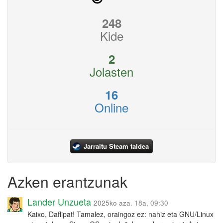
248
Kide
2
Jolasten
16
Online
Jarraitu Steam taldea
Azken erantzunak
Lander Unzueta
2025ko aza. 18a, 09:30
Kaixo, Daflipat! Tamalez, oraingoz ez: nahiz eta GNU/Linux