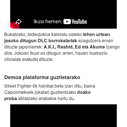
Bukatzeko, bideojokoa kaleratu osteko
lehen urtean
jasoko ditugun DLC borrokalariak
ezagutzera eman
dituzte japoniarrek:
A.K.I., Rashid, Ed eta Akuma
izango
dira. Jokoan ikusi ez ditugun arren, hauen ilustrazio
ofizialak erakutsi dituzte.
Demoa plataforma guztietarako
Street Fighter 6k hainbat beta izan ditu, baina
Capcomekoek jokalari guztientzako
doako
proba
abiatzeko erabakia hartu du.