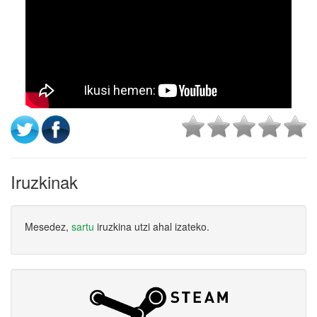
Iruzkinak
Mesedez,
sartu
iruzkina utzi ahal izateko.