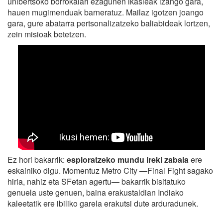
unibertsoko borrokalari ezagunen ikasleak izango gara,
hauen mugimenduak barneratuz. Mailaz igotzen joango
gara, gure abatarra pertsonalizatzeko baliabideak lortzen,
zein misioak betetzen.
Ez hori bakarrik:
esploratzeko mundu ireki zabala
ere
eskainiko digu. Momentuz Metro City —Final Fight sagako
hiria, nahiz eta SFetan agertu— bakarrik bisitatuko
genuela uste genuen, baina erakustaldian Indiako
kaleetatik ere ibiliko garela erakutsi dute arduradunek.