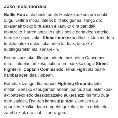
Joko mota mordoa
Battle Hub
atala beste behin ikusteko aukera ere eduki
dugu. Online modalitateak biltzeko gunea izango da:
jokalariak txoko birtualean elkartuko dira partidak
abiatzeko, harremantzeko nahiz beste partaideen arteko
borrokez gozatzeko.
Klubak aurkeztu
dituzte: klan modura
funtzionatuko duten jokalarien taldeak, berezko
iruditegiarekin eta izenarekin.
Bertan aurkituko ditugun arkade makinetan Capcomen
retro tituluetan aritzeko aukera ere edukiko dugu:
Street
Fighter II, Captain Commando, Final Fight
eta beste
hainbat ageri dira Hubean.
Borrokak izango dira nagusi
Fighting Grounds
joko
motan. Bertako ezaugarrien artean, baina, zauri estetikoak
aktibatzeko edo desaktibatzeko aukera azpimarratu dute
garatzaileek. Ryu-ren karategi jantzia zikintzen eta
apurtzen ikusiko dugu norgehiagoketan, baita odola eta
zauri txikiak ere, nahi izanez gero.