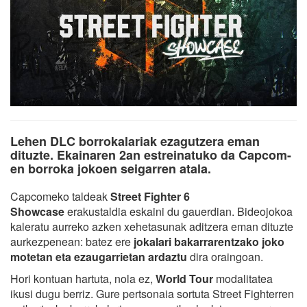
Lehen DLC borrokalariak ezagutzera eman
dituzte. Ekainaren 2an estreinatuko da Capcom-
en borroka jokoen seigarren atala.
Capcomeko taldeak
Street Fighter 6
Showcase
erakustaldia eskaini du gauerdian. Bideojokoa
kaleratu aurreko azken xehetasunak aditzera eman dituzte
aurkezpenean: batez ere
jokalari bakarrarentzako joko
motetan eta ezaugarrietan ardaztu
dira oraingoan.
Hori kontuan hartuta, nola ez,
World Tour
modalitatea
ikusi dugu berriz. Gure pertsonaia sortuta Street Fighterren