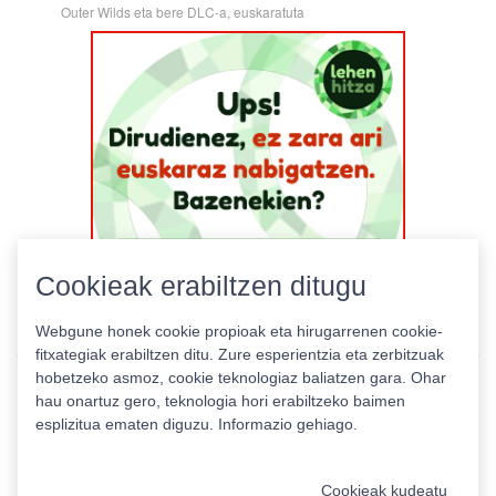
Outer Wilds eta bere DLC-a, euskaratuta
Cookieak erabiltzen ditugu
Webgune honek cookie propioak eta hirugarrenen cookie-
fitxategiak erabiltzen ditu. Zure esperientzia eta zerbitzuak
hobetzeko asmoz, cookie teknologiaz baliatzen gara. Ohar
hau onartuz gero, teknologia hori erabiltzeko baimen
esplizitua ematen diguzu.
Informazio gehiago.
Pribatutasun politika
|
Cookie politika
|
Lizentziak
Erabilera baldintzak
Kontaktua
|
Estatistikak
Cookieak kudeatu