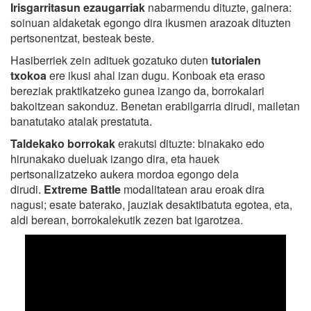
Irisgarritasun ezaugarriak
nabarmendu dituzte, gainera:
soinuan aldaketak egongo dira ikusmen arazoak dituzten
pertsonentzat, besteak beste.
Hasiberriek zein adituek gozatuko duten
tutorialen
txokoa
ere ikusi ahal izan dugu. Konboak eta eraso
bereziak praktikatzeko gunea izango da, borrokalari
bakoitzean sakonduz. Benetan erabilgarria dirudi, mailetan
banatutako atalak prestatuta.
Taldekako borrokak
erakutsi dituzte: binakako edo
hirunakako dueluak izango dira, eta hauek
pertsonalizatzeko aukera mordoa egongo dela
dirudi.
Extreme Battle
modalitatean arau eroak dira
nagusi; esate baterako, jauziak desaktibatuta egotea, eta,
aldi berean, borrokalekutik zezen bat igarotzea.