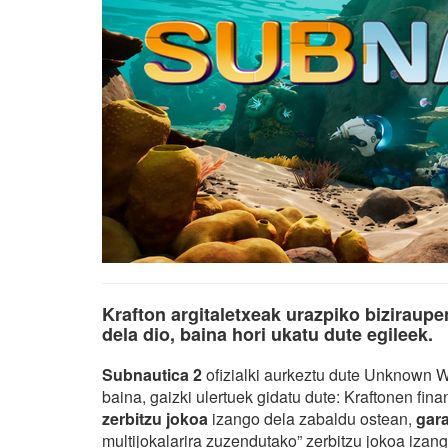
Krafton argitaletxeak urazpiko biziraupe
dela dio, baina hori ukatu dute egileek.
Subnautica 2
ofizialki aurkeztu dute Unknown Wo
baina, gaizki ulertuek gidatu dute: Kraftonen fina
zerbitzu jokoa
izango dela zabaldu ostean,
gara
multijokalarira zuzendutako” zerbitzu jokoa izang