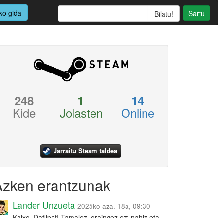
ko gida
Sartu
248
1
14
Kide
Jolasten
Online
Jarraitu Steam taldea
Azken erantzunak
Lander Unzueta
2025ko aza. 18a, 09:30
Kaixo, Daflipat! Tamalez, oraingoz ez: nahiz eta