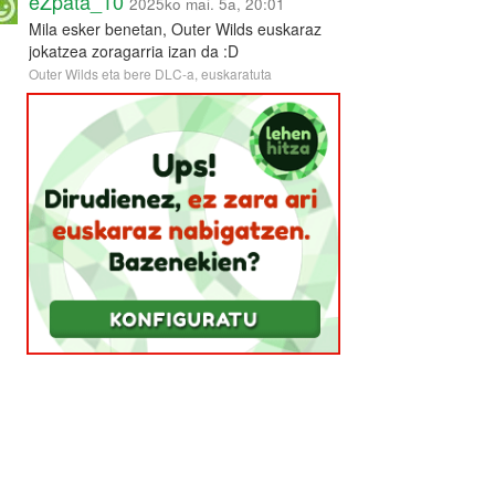
eZpata_10
2025ko mai. 5a, 20:01
Mila esker benetan, Outer Wilds euskaraz
jokatzea zoragarria izan da :D
Outer Wilds eta bere DLC-a, euskaratuta