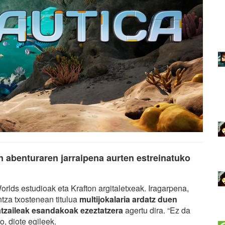
n abenturaren jarraipena aurten estreinatuko
rlds estudioak eta Krafton argitaletxeak. Iragarpena,
ntza txostenean titulua
multijokalaria ardatz duen
tzaileak esandakoak ezeztatzera
agertu dira. “Ez da
o, diote egileek.