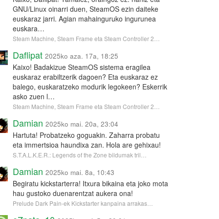
GNU/Linux oinarri duen, SteamOS ezin daiteke
euskaraz jarri. Agian mahainguruko ingurunea
euskara…
Steam Machine, Steam Frame eta Steam Controller 2…
Daflipat
2025ko aza. 17a, 18:25
Kaixo! Badakizue SteamOS sistema eragilea
euskaraz erabiltzerik dagoen? Eta euskaraz ez
balego, euskaratzeko modurik legokeen? Eskerrik
asko zuen l…
Steam Machine, Steam Frame eta Steam Controller 2…
Damian
2025ko mai. 20a, 23:04
Hartuta! Probatzeko goguakin. Zaharra probatu
eta immertsioa haundixa zan. Hola are gehixau!
S.T.A.L.K.E.R.: Legends of the Zone bildumak tril…
Damian
2025ko mai. 8a, 10:43
Begiratu kickstarterra! Itxura bikaina eta joko mota
hau gustoko duenarentzat aukera ona!
Prelude Dark Pain-ek Kickstarter kanpaina arrakas…