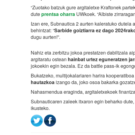
“Zuotako batzuk gure argitaletxe Kraftonek parte
dute
prentsa oharra
UWkoek. “Albiste zirraragarr
Izan ere, Subnautica 2 aurten kaleratuko dutela
behintzat: “
Sarbide goiztiarra ez dago 2024rako
dugu aurten!”.
Nahiz eta zerbitzu jokoa prestatzen dabiltzala ai
argitaratu ostean
hainbat urtez eguneratzen ja
jokoekin egin bezala. Ez da battle pass-ik egongo
Bukatzeko, multijokalariaren harira kooperatibo
hautazkoa
izango da, joko osoa bakarka gozatz
Nahasmendua eraginda, argitaletxekoek finantza
Subnauticaren zaleek itxaron egin beharko dute, 
ikusteko.