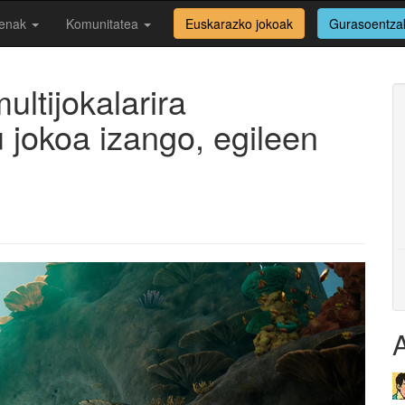
enak
Komunitatea
Euskarazko jokoak
Gurasoentza
ultijokalarira
 jokoa izango, egileen