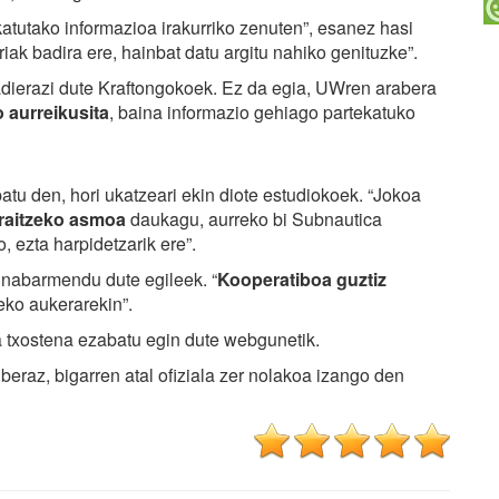
katutako informazioa irakurriko zenuten”, esanez hasi
iak badira ere, hainbat datu argitu nahiko genituzke”.
 adierazi dute Kraftongokoek. Ez da egia, UWren arabera
 aurreikusita
, baina informazio gehiago partekatuko
patu den, hori ukatzeari ekin diote estudiokoek. “Jokoa
rraitzeko asmoa
daukagu, aurreko bi Subnautica
, ezta harpidetzarik ere”.
a nabarmendu dute egileek. “
Kooperatiboa guztiz
eko aukerarekin”.
 txostena ezabatu egin dute webgunetik.
beraz, bigarren atal ofiziala zer nolakoa izango den