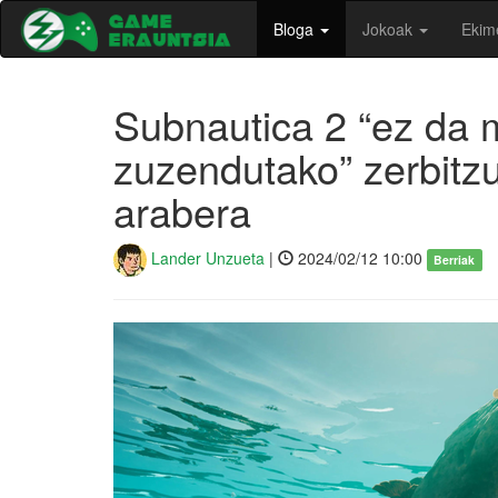
Bloga
Jokoak
Ekim
Subnautica 2 “ez da m
zuzendutako” zerbitzu
arabera
Lander Unzueta
|
2024/02/12 10:00
Berriak