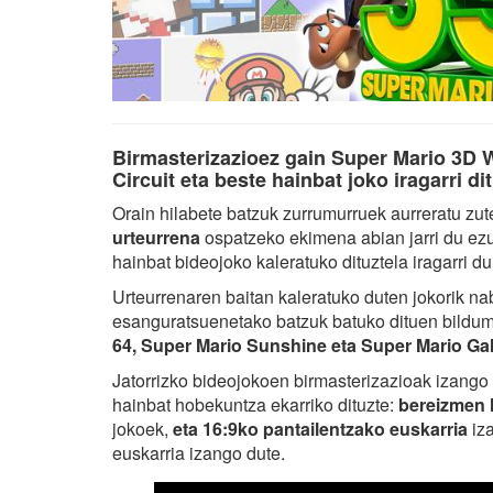
Birmasterizazioez gain Super Mario 3D 
Circuit eta beste hainbat joko iragarri d
Orain hilabete batzuk zurrumurruek aurreratu zu
urteurrena
ospatzeko ekimena abian jarri du ez
hainbat bideojoko kaleratuko dituztela iragarri d
Urteurrenaren baitan kaleratuko duten jokorik n
esanguratsuenetako batzuk batuko dituen bildum
64, Super Mario Sunshine eta Super Mario Gal
Jatorrizko bideojokoen birmasterizazioak izango d
hainbat hobekuntza ekarriko dituzte:
bereizmen 
jokoek,
eta 16:9ko pantailentzako euskarria
iza
euskarria izango dute.