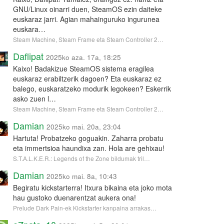
GNU/Linux oinarri duen, SteamOS ezin daiteke
euskaraz jarri. Agian mahainguruko ingurunea
euskara…
Steam Machine, Steam Frame eta Steam Controller 2…
Daflipat
2025ko aza. 17a, 18:25
Kaixo! Badakizue SteamOS sistema eragilea
euskaraz erabiltzerik dagoen? Eta euskaraz ez
balego, euskaratzeko modurik legokeen? Eskerrik
asko zuen l…
Steam Machine, Steam Frame eta Steam Controller 2…
Damian
2025ko mai. 20a, 23:04
Hartuta! Probatzeko goguakin. Zaharra probatu
eta immertsioa haundixa zan. Hola are gehixau!
S.T.A.L.K.E.R.: Legends of the Zone bildumak tril…
Damian
2025ko mai. 8a, 10:43
Begiratu kickstarterra! Itxura bikaina eta joko mota
hau gustoko duenarentzat aukera ona!
Prelude Dark Pain-ek Kickstarter kanpaina arrakas…