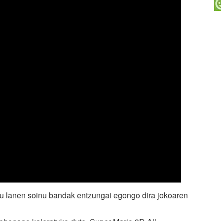
iru lanen soinu bandak entzungai egongo dira jokoaren