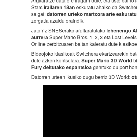
Argitaratze data ere iragarri dute, eta uste bain
Stars
irailaren 18an
eskuratu ahalko da Switche
salgai:
datorren urteko martxora arte eskuratu 
zergatia azaldu oraindik.
Jatorriz SNESerako argitaratutako
lehenengo Al
aurrera
Super Mario Bros. 1, 2, 3 eta Lost Level
Online zerbitzuaren baitan kaleratu dute klasiko
Bideojoko klasikoak Switchera ekartzearekin bat
dute azken kontsolara.
Super Mario 3D World
bi
Fury deitutako espantsioa
gehituko du port hon
Datorren urtean ikusiko dugu berriz 3D World:
ot