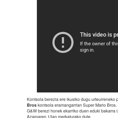
Kontsola berezia ere ikusiko dugu urteurreneko 
Bros
kontsola eramangarrian Super Mario Bros. e
G&W berezi honek ekarriko duen eduki bakarra iz
Azaroaren 13an merkaturako dute.