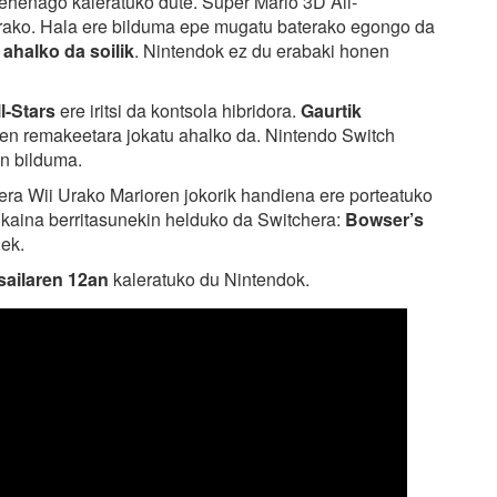
o lehenago kaleratuko dute. Super Mario 3D All-
rako. Hala ere bilduma epe mugatu baterako egongo da
ahalko da soilik
. Nintendok ez du erabaki honen
l-Stars
ere iritsi da kontsola hibridora.
Gaurtik
sen remakeetara jokatu ahalko da. Nintendo Switch
en bilduma.
era Wii Urako Marioren jokorik handiena ere porteatuko
kaina berritasunekin helduko da Switchera:
Bowser’s
ek.
sailaren 12an
kaleratuko du Nintendok.