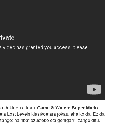
produktuen artean.
Game & Watch: Super Mario
ta Lost Levels klasikoetara jokatu ahalko da. Ez da
ango: hainbat ezusteko eta gehigarri izango ditu.