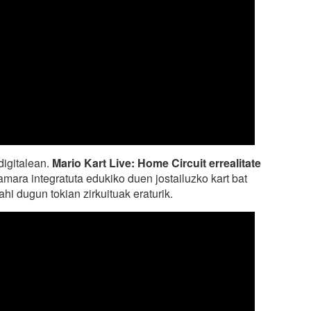
digitalean.
Mario Kart Live: Home Circuit errealitate
mara integratuta edukiko duen jostailuzko kart bat
hi dugun tokian zirkuituak eraturik.