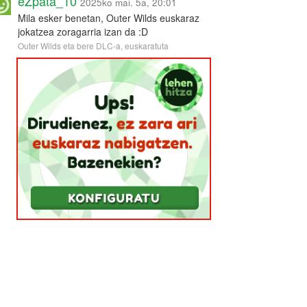
eZpata_10
2025ko mai. 5a, 20:01
Mila esker benetan, Outer Wilds euskaraz
jokatzea zoragarria izan da :D
Outer Wilds eta bere DLC-a, euskaratuta