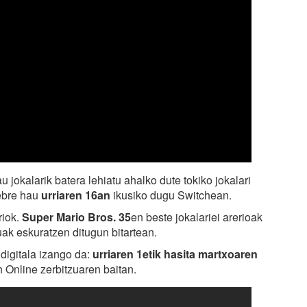
u jokalarik batera lehiatu ahalko dute tokiko jokalari
ebre hau
urriaren 16an
ikusiko dugu Switchean.
riok.
Super Mario Bros. 35
en beste jokalariei arerioak
tuak eskuratzen ditugun bitartean.
digitala izango da:
urriaren 1etik hasita martxoaren
 Online zerbitzuaren baitan.