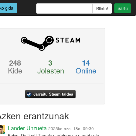
ko gida
Sartu
248
3
14
Kide
Jolasten
Online
Jarraitu Steam taldea
Azken erantzunak
Lander Unzueta
2025ko aza. 18a, 09:30
Kaixo, Daflipat! Tamalez, oraingoz ez: nahiz eta