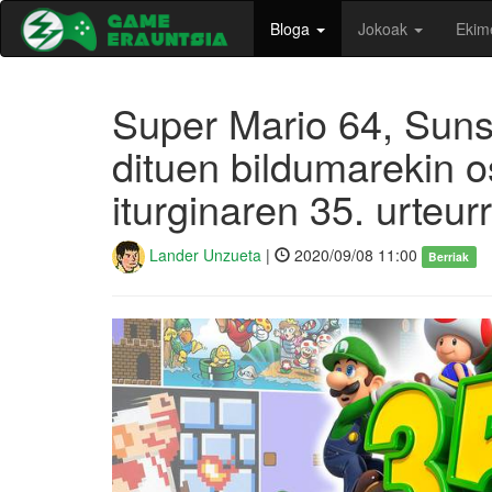
Bloga
Jokoak
Ekim
Super Mario 64, Suns
dituen bildumarekin 
iturginaren 35. urteur
Lander Unzueta
|
2020/09/08 11:00
Berriak