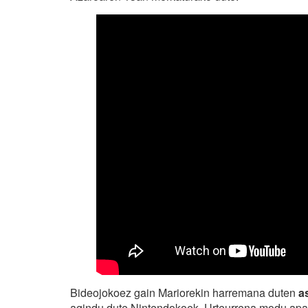
Bideojokoez gain Mariorekin harremana duten
a
agindu dute Nintendokoek. Urteurrena modu apar