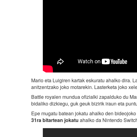
Mario eta Luigiren kartak eskuratu ahalko dira. La
anitzentzako joko motarekin. Lasterketa joko xel
Battle royalen mundua ofizialki zapalduko du Ma
bidaliko dizkiegu, guk geuk bizirik iraun eta pun
Epe mugatu batean jokatu ahalko den bideojoko 
31ra bitartean jokatu
ahalko da Nintendo Switch