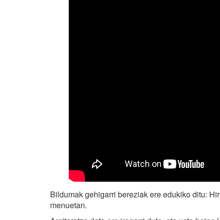
Bildumak gehigarri bereziak ere edukiko ditu: H
menuetan.