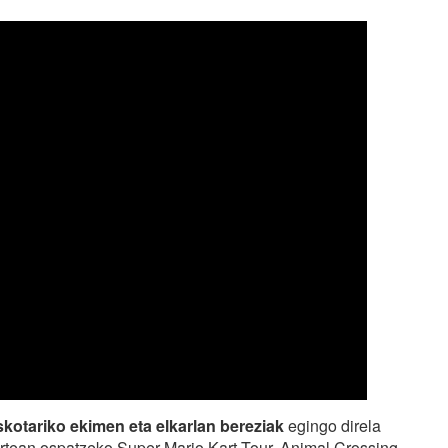
skotariko ekimen eta elkarlan bereziak
egingo direla
tean ospatzeko Super Mario Kart Tour, Animal Crossing,