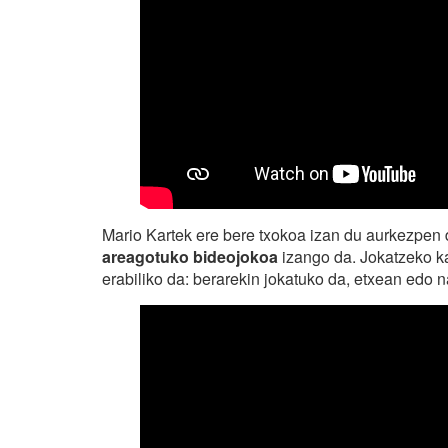
Mario Kartek ere bere txokoa izan du aurkezpen 
areagotuko bideojokoa
izango da. Jokatzeko ka
erabiliko da: berarekin jokatuko da, etxean edo na