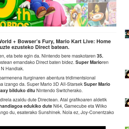
World + Bowser’s Fury, Mario Kart Live: Home
ituzte ezusteko Direct batean.
ten, eta bete egin da. Nintendo bere maskotaren
35.
ustean emandako Direct baten bidez.
Super Mario
ren
u N Handiak.
abarmenena iturginaren abentura tridimentsional
a izango da. Super Mario 3D All-Starsek
Super Mario
axy bilduko ditu
Nintendo Switcherako.
irela azaldu dute Directean. Atal grafikoaren aldetik
handiagoa edukiko dute
N64, Gamecube eta Wiiko
ngo du, esaterako Sunshinek. Nola ez, Joy-Conentzako