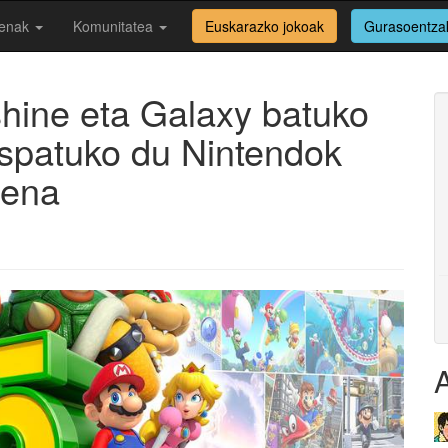
enak
Komunitatea
Euskarazko jokoak
Gurasoentza
hine eta Galaxy batuko
ospatuko du Nintendok
rena