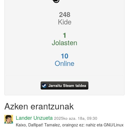
248
Kide
1
Jolasten
10
Online
Jarraitu Steam taldea
Azken erantzunak
Lander Unzueta
2025ko aza. 18a, 09:30
Kaixo, Daflipat! Tamalez, oraingoz ez: nahiz eta GNU/Linux