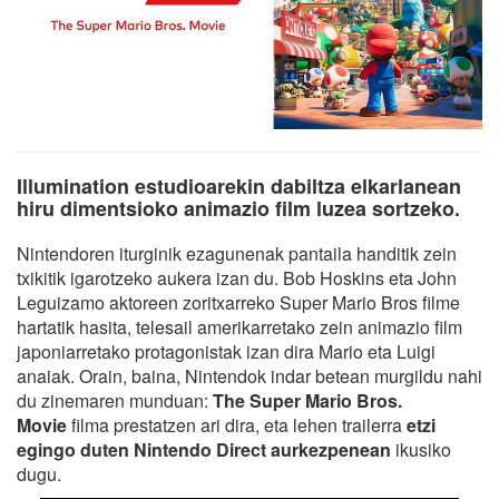
Illumination estudioarekin dabiltza elkarlanean
hiru dimentsioko animazio film luzea sortzeko.
Nintendoren iturginik ezagunenak pantaila handitik zein
txikitik igarotzeko aukera izan du. Bob Hoskins eta John
Leguizamo aktoreen zoritxarreko Super Mario Bros filme
hartatik hasita, telesail amerikarretako zein animazio film
japoniarretako protagonistak izan dira Mario eta Luigi
anaiak. Orain, baina, Nintendok indar betean murgildu nahi
du zinemaren munduan:
The Super Mario Bros.
Movie
filma prestatzen ari dira, eta lehen trailerra
etzi
egingo duten Nintendo Direct aurkezpenean
ikusiko
dugu.