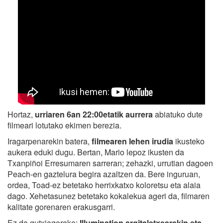
Hortaz,
urriaren 6an 22:00etatik aurrera
abiatuko dute
filmeari lotutako ekimen berezia.
Iragarpenarekin batera,
filmearen lehen irudia
ikusteko
aukera eduki dugu. Bertan, Mario lepoz ikusten da
Txanpiñoi Erresumaren sarreran; zehazki, urrutian dagoen
Peach-en gaztelura begira azaltzen da. Bere inguruan,
ordea, Toad-ez betetako herrixkatxo koloretsu eta alaia
dago. Xehetasunez betetako kokalekua ageri da, filmaren
kalitate gorenaren erakusgarri.
Ez da gutxiagorako:
Illumination argitaletxearekin eta