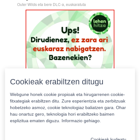
Outer Wilds eta bere DLC-a, euskaratuta
Cookieak erabiltzen ditugu
Webgune honek cookie propioak eta hirugarrenen cookie-
fitxategiak erabiltzen ditu. Zure esperientzia eta zerbitzuak
hobetzeko asmoz, cookie teknologiaz baliatzen gara. Ohar
hau onartuz gero, teknologia hori erabiltzeko baimen
esplizitua ematen diguzu.
Informazio gehiago.
Pribatutasun politika
|
Cookie politika
|
Lizentziak
Erabilera baldintzak
Kontaktua
|
Estatistikak
Cookieak kudeatu