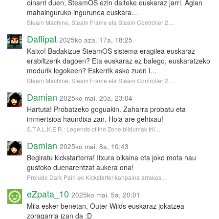
oinarri duen, SteamOS ezin daiteke euskaraz jarri. Agian
mahainguruko ingurunea euskara…
Steam Machine, Steam Frame eta Steam Controller 2…
Daflipat
2025ko aza. 17a, 18:25
Kaixo! Badakizue SteamOS sistema eragilea euskaraz
erabiltzerik dagoen? Eta euskaraz ez balego, euskaratzeko
modurik legokeen? Eskerrik asko zuen l…
Steam Machine, Steam Frame eta Steam Controller 2…
Damian
2025ko mai. 20a, 23:04
Hartuta! Probatzeko goguakin. Zaharra probatu eta
immertsioa haundixa zan. Hola are gehixau!
S.T.A.L.K.E.R.: Legends of the Zone bildumak tril…
Damian
2025ko mai. 8a, 10:43
Begiratu kickstarterra! Itxura bikaina eta joko mota hau
gustoko duenarentzat aukera ona!
Prelude Dark Pain-ek Kickstarter kanpaina arrakas…
eZpata_10
2025ko mai. 5a, 20:01
Mila esker benetan, Outer Wilds euskaraz jokatzea
zoragarria izan da :D