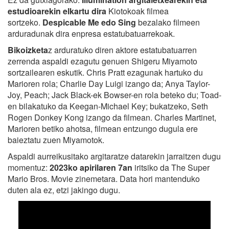
estudioarekin elkartu dira
Kiotokoak filmea
sortzeko.
Despicable Me edo Sing
bezalako filmeen
arduradunak dira enpresa estatubatuarrekoak.
Bikoizketa
z arduratuko diren aktore estatubatuarren
zerrenda aspaldi ezagutu genuen Shigeru Miyamoto
sortzailearen eskutik. Chris Pratt ezagunak hartuko du
Marioren rola; Charlie Day Luigi izango da; Anya Taylor-
Joy, Peach; Jack Black-ek Bowser-en rola beteko du; Toad-
en bilakatuko da Keegan-Michael Key; bukatzeko, Seth
Rogen Donkey Kong izango da filmean. Charles Martinet,
Marioren betiko ahotsa, filmean entzungo dugula ere
baieztatu zuen Miyamotok.
Aspaldi aurreikusitako argitaratze datarekin jarraitzen dugu
momentuz:
2023ko apirilaren 7an
iritsiko da The Super
Mario Bros. Movie zinemetara. Data hori mantenduko
duten ala ez, etzi jakingo dugu.