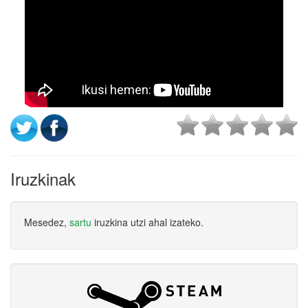
Iruzkinak
Mesedez,
sartu
iruzkina utzi ahal izateko.