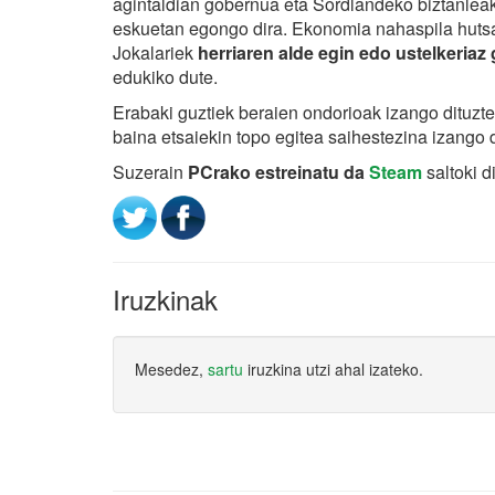
agintaldian gobernua eta Sordlandeko biztanleak
eskuetan egongo dira. Ekonomia nahaspila hutsa 
Jokalariek
herriaren alde egin edo ustelkeriaz
edukiko dute.
Erabaki guztiek beraien ondorioak izango dituzte 
baina etsaiekin topo egitea saihestezina izango 
Suzerain
PCrako estreinatu da
Steam
saltoki di
Iruzkinak
Mesedez,
sartu
iruzkina utzi ahal izateko.