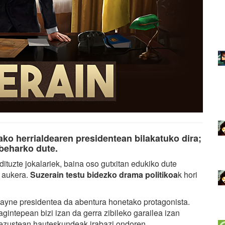
ko herrialdearen presidentean bilakatuko dira;
beharko dute.
ituzte jokalariek, baina oso gutxitan edukiko dute
o aukera.
Suzerain testu bidezko drama politikoa
k hori
Rayne presidentea da abentura honetako protagonista.
gintepean bizi izan da gerra zibileko garailea izan
 ezustean hauteskundeak irabazi ondoren.