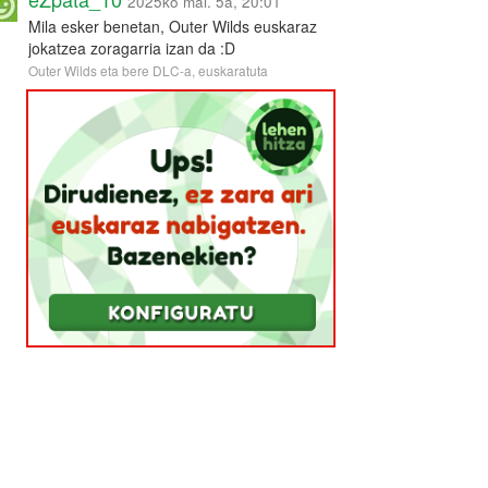
2025ko mai. 5a, 20:01
Mila esker benetan, Outer Wilds euskaraz
jokatzea zoragarria izan da :D
Outer Wilds eta bere DLC-a, euskaratuta