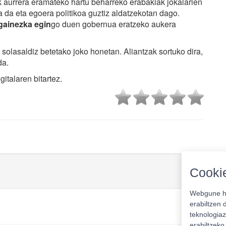
 aurrera eramateko hartu beharreko erabakiak jokalarien
da eta egoera politikoa guztiz aldatzekotan dago.
 gainezka egin
go duen gobernua eratzeko aukera
solasaldiz betetako joko honetan. Aliantzak sortuko dira,
da.
gitalaren bitartez.
Cookie
Webgune ho
erabiltzen 
teknologiaz
erabiltzek