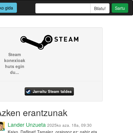
ko gida
Sartu
Steam
konexioak
huts egin
du...
Jarraitu Steam taldea
Azken erantzunak
Lander Unzueta
2025ko aza. 18a, 09:30
Kaixo, Daflipat! Tamalez, oraingoz ez: nahiz eta