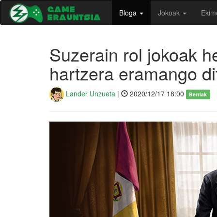
Bloga
Jokoak
Ekim
Suzerain rol jokoak h
hartzera eramango dit
Lander Unzueta
|
2020/12/17 18:00
Berriak