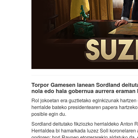
Torpor Gamesen lanean Sordland deituta
nola edo hala gobernua aurrera eraman 
Rol jokoetan era guztietako eginkizunak hartzen d
herrialde bateko presidentearen papera hartzek
posible egin du.
Sordland deitutako fikziozko herrialdeko Anton 
Herrialdea bi hamarkada luzez Soll koronelaren a
ondoren: hori Raynen etorrerarekin aldatuko da,