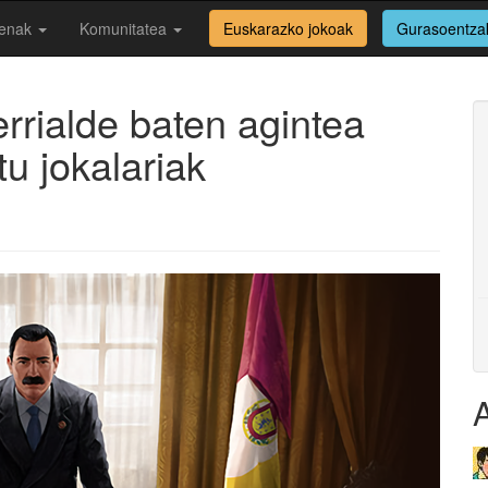
enak
Komunitatea
Euskarazko jokoak
Gurasoentza
errialde baten agintea
u jokalariak