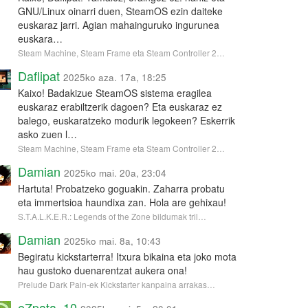
GNU/Linux oinarri duen, SteamOS ezin daiteke
euskaraz jarri. Agian mahainguruko ingurunea
euskara…
Steam Machine, Steam Frame eta Steam Controller 2…
Daflipat
2025ko aza. 17a, 18:25
Kaixo! Badakizue SteamOS sistema eragilea
euskaraz erabiltzerik dagoen? Eta euskaraz ez
balego, euskaratzeko modurik legokeen? Eskerrik
asko zuen l…
Steam Machine, Steam Frame eta Steam Controller 2…
Damian
2025ko mai. 20a, 23:04
Hartuta! Probatzeko goguakin. Zaharra probatu
eta immertsioa haundixa zan. Hola are gehixau!
S.T.A.L.K.E.R.: Legends of the Zone bildumak tril…
Damian
2025ko mai. 8a, 10:43
Begiratu kickstarterra! Itxura bikaina eta joko mota
hau gustoko duenarentzat aukera ona!
Prelude Dark Pain-ek Kickstarter kanpaina arrakas…
eZpata_10