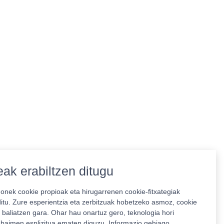
ak erabiltzen ditugu
nek cookie propioak eta hirugarrenen cookie-fitxategiak
ditu. Zure esperientzia eta zerbitzuak hobetzeko asmoz, cookie
 baliatzen gara. Ohar hau onartuz gero, teknologia hori
o baimen esplizitua ematen diguzu.
Informazio gehiago.