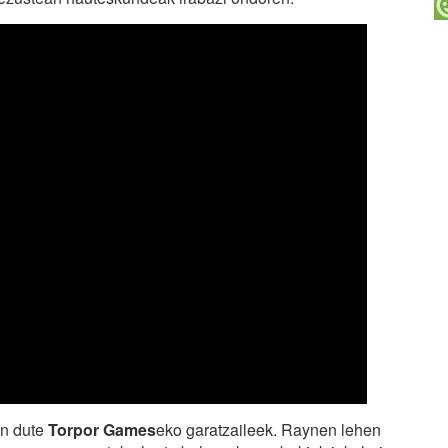
en dute
Torpor Games
eko garatzaileek. Raynen lehen