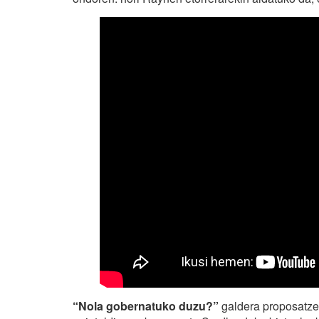
“Nola gobernatuko duzu?”
galdera proposatz