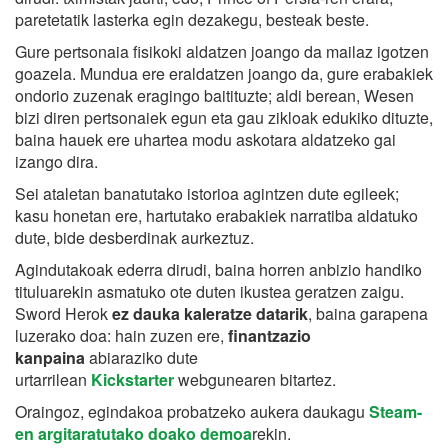
paretetatik lasterka egin dezakegu, besteak beste.
Gure pertsonaia fisikoki aldatzen joango da mailaz igotzen
goazela. Mundua ere eraldatzen joango da, gure erabakiek
ondorio zuzenak eragingo baitituzte; aldi berean, Wesen
bizi diren pertsonaiek egun eta gau zikloak edukiko dituzte,
baina hauek ere uhartea modu askotara aldatzeko gai
izango dira.
Sei ataletan banatutako istorioa agintzen dute egileek;
kasu honetan ere, hartutako erabakiek narratiba aldatuko
dute, bide desberdinak aurkeztuz.
Agindutakoak ederra dirudi, baina horren anbizio handiko
tituluarekin asmatuko ote duten ikustea geratzen zaigu.
Sword Herok
ez dauka kaleratze datarik
, baina garapena
luzerako doa: hain zuzen ere,
finantzazio
kanpaina
abiaraziko dute
urtarrilean
Kickstarter
webgunearen bitartez.
Oraingoz, egindakoa probatzeko aukera daukagu
Steam-
en argitaratutako doako demoa
rekin.