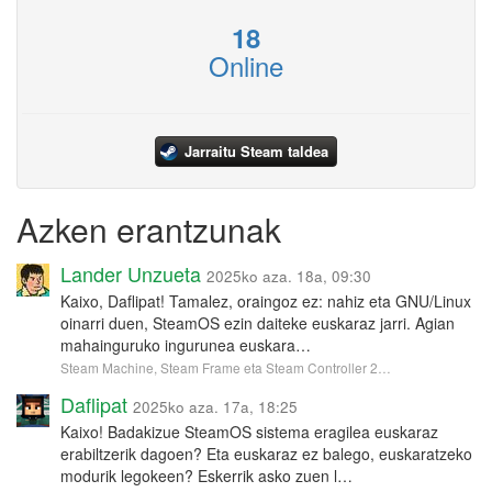
18
Online
Jarraitu Steam taldea
Azken erantzunak
Lander Unzueta
2025ko aza. 18a, 09:30
Kaixo, Daflipat! Tamalez, oraingoz ez: nahiz eta GNU/Linux
oinarri duen, SteamOS ezin daiteke euskaraz jarri. Agian
mahainguruko ingurunea euskara…
Steam Machine, Steam Frame eta Steam Controller 2…
Daflipat
2025ko aza. 17a, 18:25
Kaixo! Badakizue SteamOS sistema eragilea euskaraz
erabiltzerik dagoen? Eta euskaraz ez balego, euskaratzeko
modurik legokeen? Eskerrik asko zuen l…