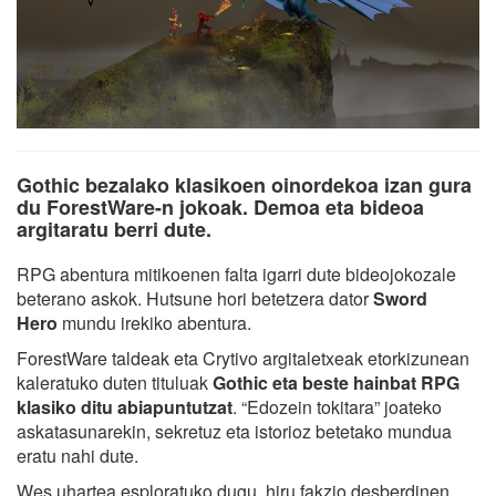
Gothic bezalako klasikoen oinordekoa izan gura
du ForestWare-n jokoak. Demoa eta bideoa
argitaratu berri dute.
RPG abentura mitikoenen falta igarri dute bideojokozale
beterano askok. Hutsune hori betetzera dator
Sword
Hero
mundu irekiko abentura.
ForestWare taldeak eta Crytivo argitaletxeak etorkizunean
kaleratuko duten tituluak
Gothic eta beste hainbat RPG
klasiko ditu abiapuntutzat
. “Edozein tokitara” joateko
askatasunarekin, sekretuz eta istorioz betetako mundua
eratu nahi dute.
Wes uhartea esploratuko dugu, hiru fakzio desberdinen