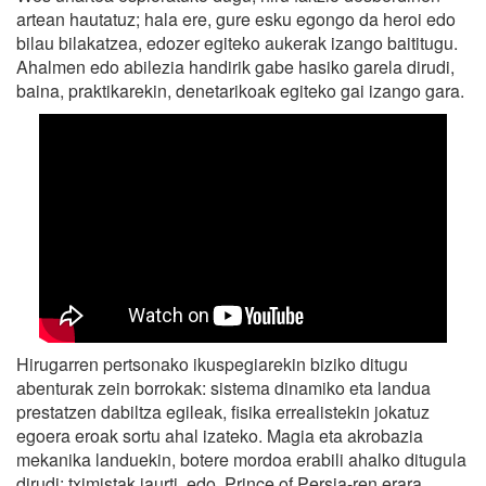
artean hautatuz; hala ere, gure esku egongo da heroi edo
bilau bilakatzea, edozer egiteko aukerak izango baititugu.
Ahalmen edo abilezia handirik gabe hasiko garela dirudi,
baina, praktikarekin, denetarikoak egiteko gai izango gara.
Hirugarren pertsonako ikuspegiarekin biziko ditugu
abenturak zein borrokak: sistema dinamiko eta landua
prestatzen dabiltza egileak, fisika errealistekin jokatuz
egoera eroak sortu ahal izateko. Magia eta akrobazia
mekanika landuekin, botere mordoa erabili ahalko ditugula
dirudi: tximistak jaurti, edo, Prince of Persia-ren erara,