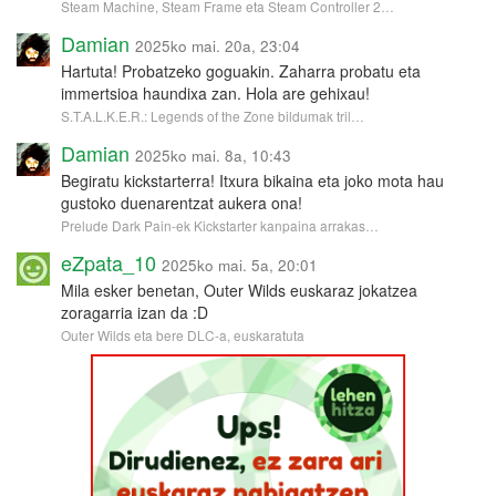
Steam Machine, Steam Frame eta Steam Controller 2…
Damian
2025ko mai. 20a, 23:04
Hartuta! Probatzeko goguakin. Zaharra probatu eta
immertsioa haundixa zan. Hola are gehixau!
S.T.A.L.K.E.R.: Legends of the Zone bildumak tril…
Damian
2025ko mai. 8a, 10:43
Begiratu kickstarterra! Itxura bikaina eta joko mota hau
gustoko duenarentzat aukera ona!
Prelude Dark Pain-ek Kickstarter kanpaina arrakas…
eZpata_10
2025ko mai. 5a, 20:01
Mila esker benetan, Outer Wilds euskaraz jokatzea
zoragarria izan da :D
Outer Wilds eta bere DLC-a, euskaratuta