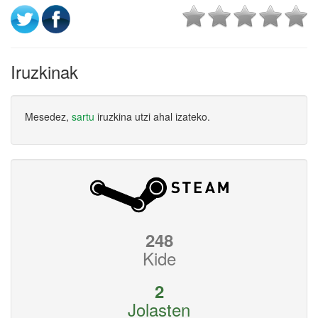
Iruzkinak
Mesedez,
sartu
iruzkina utzi ahal izateko.
248
Kide
2
Jolasten