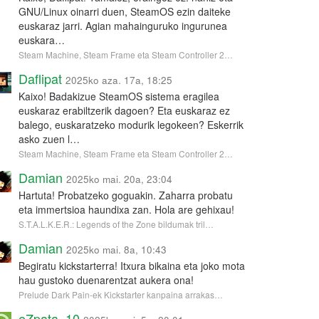
GNU/Linux oinarri duen, SteamOS ezin daiteke
euskaraz jarri. Agian mahainguruko ingurunea
euskara…
Steam Machine, Steam Frame eta Steam Controller 2…
Daflipat
2025ko aza. 17a, 18:25
Kaixo! Badakizue SteamOS sistema eragilea
euskaraz erabiltzerik dagoen? Eta euskaraz ez
balego, euskaratzeko modurik legokeen? Eskerrik
asko zuen l…
Steam Machine, Steam Frame eta Steam Controller 2…
Damian
2025ko mai. 20a, 23:04
Hartuta! Probatzeko goguakin. Zaharra probatu
eta immertsioa haundixa zan. Hola are gehixau!
S.T.A.L.K.E.R.: Legends of the Zone bildumak tril…
Damian
2025ko mai. 8a, 10:43
Begiratu kickstarterra! Itxura bikaina eta joko mota
hau gustoko duenarentzat aukera ona!
Prelude Dark Pain-ek Kickstarter kanpaina arrakas…
eZpata_10