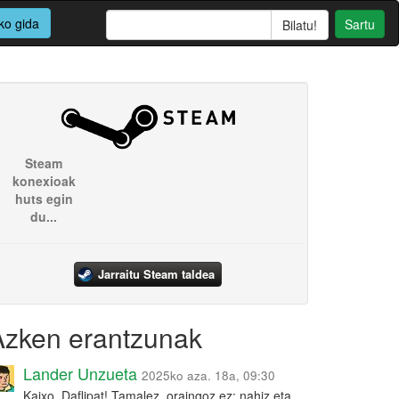
ko gida
Sartu
Steam
konexioak
huts egin
du...
Jarraitu Steam taldea
Azken erantzunak
Lander Unzueta
2025ko aza. 18a, 09:30
Kaixo, Daflipat! Tamalez, oraingoz ez: nahiz eta