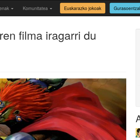
enak
Komunitatea
Euskarazko jokoak
Gurasoentza
en filma iragarri du