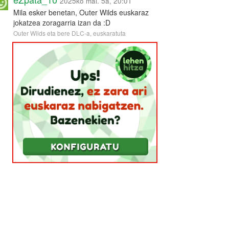
2025ko mai. 5a, 20:01
Mila esker benetan, Outer Wilds euskaraz
jokatzea zoragarria izan da :D
Outer Wilds eta bere DLC-a, euskaratuta