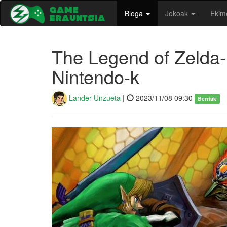
Bloga
Jokoak
Ekim
The Legend of Zelda-r
Nintendo-k
Lander Unzueta
|
2023/11/08 09:30
Berriak