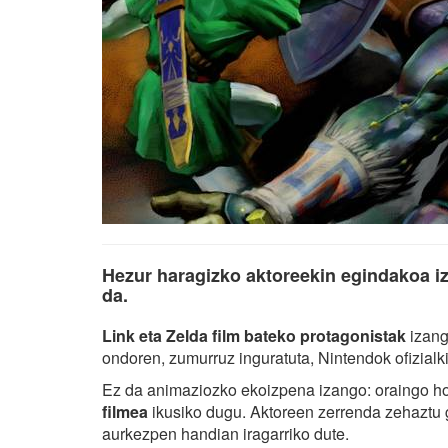
Hezur haragizko aktoreekin egindakoa i
da.
Link eta Zelda film bateko protagonistak
izang
ondoren, zumurruz inguratuta, Nintendok ofizialk
Ez da animaziozko ekoizpena izango: oraingo h
filmea
ikusiko dugu. Aktoreen zerrenda zehaztu g
aurkezpen handian iragarriko dute.