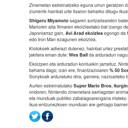
Zinemetan estreinatzeko eguna urrun geratzen da
ziurrenik hainbat urte itxaron beharko ditugu ikus
Shigeru Miyamoto
sagaren sortzailearekin bate
Marioren aita filmaren ekoizleetako bat izango d
Japoniarraz gain,
Avi Arad ekoizlea
egongo da f
edo Iron Man ezagunen ekoizlea.
Kiotokoek adierazi dutenez, hainbat urtez prest
jakitera eman dute:
Wes Ball
da arduradun nagus
Ekoizpen eta arduradun kontuekin jarraituz, Nint
beharra dago; izan ere, finantzazioaren
% 50 Son
Sonykoak arduratuko dira, gainera, nazioarteko 
Aurten estreinatutako
Super Mario Bros. iturgin
ondoren, Nintendo zinemetara sarriagotan animat
eta munduak publiko zabalagoarengana iristeko b
ikus-entzunezkoen munduan are gehiago barnerat