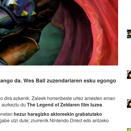
zango da. Wes Ball zuzendariaren esku egongo
o dira azkenik. Zaleek horrenbeste urtez amesten eman
i aurkeztu du
The Legend of Zeldaren film luzea
.
onetan
hezur haragizko aktoreekin grabatutako
abe utzi dute; ziurrenik Nintendo Direct edo antzeko