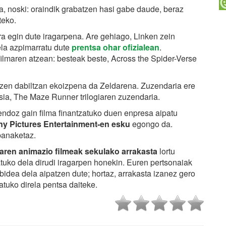
, noski: oraindik grabatzen hasi gabe daude, beraz
teko.
ra egin dute iragarpena. Are gehiago, Linken zein
ela azpimarratu dute
prentsa ohar ofizialean
.
ilmaren atzean: besteak beste, Across the Spider-Verse
atzen dabiltzan ekoizpena da Zeldarena. Zuzendaria ere
ia, The Maze Runner trilogiaren zuzendaria.
endoz gain filma finantzatuko duen enpresa aipatu
y Pictures Entertainment-en esku
egongo da.
banaketaz.
aren animazio filmeak sekulako arrakasta
lortu
uko dela dirudi iragarpen honekin. Euren pertsonaiak
idea dela aipatzen dute; hortaz, arrakasta izanez gero
uko direla pentsa daiteke.