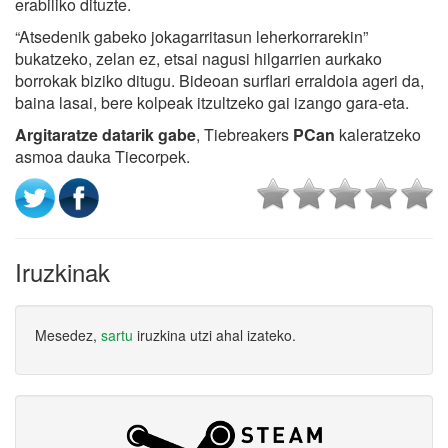
erabiliko dituzte.
“Atsedenik gabeko jokagarritasun leherkorrarekin”
bukatzeko, zelan ez, etsai nagusi hilgarrien aurkako
borrokak biziko ditugu. Bideoan surflari erraldoia ageri da,
baina lasai, bere kolpeak itzultzeko gai izango gara-eta.
Argitaratze datarik gabe
, Tiebreakers
PCan
kaleratzeko
asmoa dauka Tiecorpek.
Iruzkinak
Mesedez,
sartu
iruzkina utzi ahal izateko.