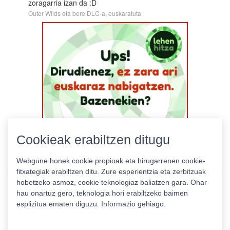
zoragarria izan da :D
Outer Wilds eta bere DLC-a, euskaratuta
Cookieak erabiltzen ditugu
Webgune honek cookie propioak eta hirugarrenen cookie-
fitxategiak erabiltzen ditu. Zure esperientzia eta zerbitzuak
hobetzeko asmoz, cookie teknologiaz baliatzen gara. Ohar
hau onartuz gero, teknologia hori erabiltzeko baimen
esplizitua ematen diguzu.
Informazio gehiago.
Pribatutasun politika
|
Cookie politika
|
Lizentziak
Erabilera baldintzak