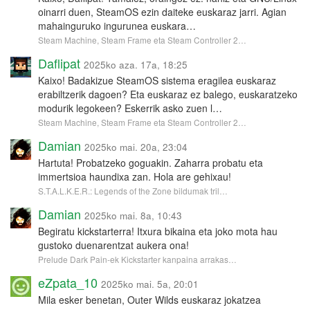
oinarri duen, SteamOS ezin daiteke euskaraz jarri. Agian
mahainguruko ingurunea euskara…
Steam Machine, Steam Frame eta Steam Controller 2…
Daflipat
2025ko aza. 17a, 18:25
Kaixo! Badakizue SteamOS sistema eragilea euskaraz
erabiltzerik dagoen? Eta euskaraz ez balego, euskaratzeko
modurik legokeen? Eskerrik asko zuen l…
Steam Machine, Steam Frame eta Steam Controller 2…
Damian
2025ko mai. 20a, 23:04
Hartuta! Probatzeko goguakin. Zaharra probatu eta
immertsioa haundixa zan. Hola are gehixau!
S.T.A.L.K.E.R.: Legends of the Zone bildumak tril…
Damian
2025ko mai. 8a, 10:43
Begiratu kickstarterra! Itxura bikaina eta joko mota hau
gustoko duenarentzat aukera ona!
Prelude Dark Pain-ek Kickstarter kanpaina arrakas…
eZpata_10
2025ko mai. 5a, 20:01
Mila esker benetan, Outer Wilds euskaraz jokatzea