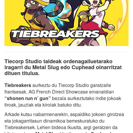
Tiecorp Studio taldeak ordenagailuetarako
iragarri du Metal Slug edo Cuphead oinarritzat
dituen titulua.
Tiebreakers
aurkeztu du Tiecorp Studio garatzaile
frantsesak. AG French Direct Showcase emanaldian
“shonen run n’ gun”
bezala aurkeztutako indie jokoak
tiroak, jauziak eta kirolak batuko ditu.
Arkade kutsu nabarmenarekin, aspaldiko jokoen girotzea
eta jokagarritasun dinamikoa berreskuratuko du
Tiebreakersek. Lehen bideoa ikusita, argi geratzen da