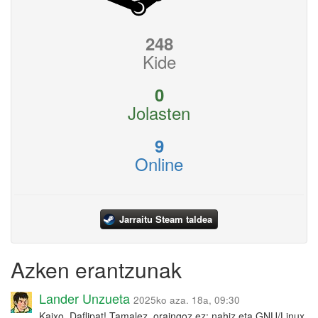
248
Kide
0
Jolasten
9
Online
Jarraitu Steam taldea
Azken erantzunak
Lander Unzueta
2025ko aza. 18a, 09:30
Kaixo, Daflipat! Tamalez, oraingoz ez: nahiz eta GNU/Linux