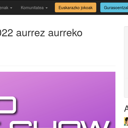
enak
Komunitatea
Euskarazko jokoak
Gurasoentza
2 aurrez aurreko