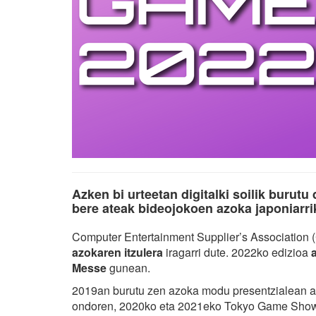
Azken bi urteetan digitalki soilik burutu d
bere ateak bideojokoen azoka japoniarri
Computer Entertainment Supplier’s Association
azokaren itzulera
iragarri dute. 2022ko edizioa
Messe
gunean.
2019an burutu zen azoka modu presentzialean a
ondoren, 2020ko eta 2021eko Tokyo Game Showak 