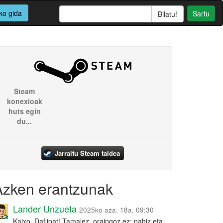
ko gida
Sartu
Steam
konexioak
huts egin
du...
Jarraitu Steam taldea
Azken erantzunak
Lander Unzueta
2025ko aza. 18a, 09:30
Kaixo, Daflipat! Tamalez, oraingoz ez: nahiz eta