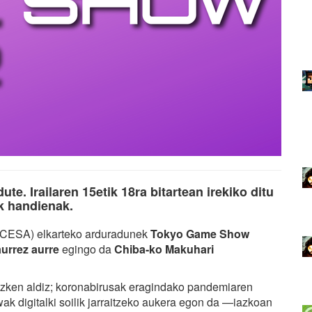
ute. Irailaren 15etik 18ra bitartean irekiko ditu
k handienak.
 (CESA) elkarteko arduradunek
Tokyo Game Show
aurrez aurre
egingo da
Chiba-ko Makuhari
zken aldiz; koronabirusak eragindako pandemiaren
digitalki soilik jarraitzeko aukera egon da —iazkoan