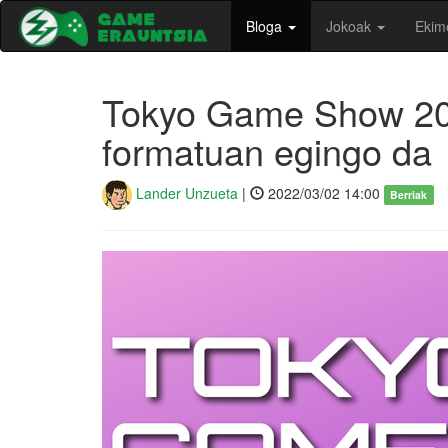
Bloga
Jokoak
Ekim
Tokyo Game Show 202
formatuan egingo da
Lander Unzueta
|
2022/03/02 14:00
Berriak