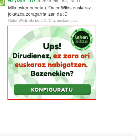
2025ko mai. 5a, 20:01
Mila esker benetan, Outer Wilds euskaraz
jokatzea zoragarria izan da :D
Outer Wilds eta bere DLC-a, euskaratuta