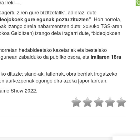
ra ireki—.
agertu ziren gure bizitzetatik”, adierazi dute
deojokoek gure egunak poztu zituzten”
. Hori horrela,
koak izango direla nabarmentzen dute: 2020ko TGS-aren
koa Gelditzen) izango dela iragarri dute, “bideojokoen
 horretan hedabideetako kazetariak eta bestelako
go egunean zabalduko da publiko osora, eta
irailaren 18ra
o dituzte: stand-ak, tailerrak, obra berriak frogatzeko
oen aurkezpenak egongo dira azoka japoniarrean.
o Game Show 2022.