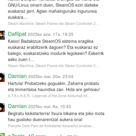
GNU/Linux oinarri duen, SteamOS ezin daiteke
euskaraz jarri. Agian mahainguruko ingurunea
euskara…
Steam Machine, Steam Frame eta Steam Controller 2…
Daflipat
2025ko aza. 17a, 18:25
Kaixo! Badakizue SteamOS sistema eragilea
euskaraz erabiltzerik dagoen? Eta euskaraz ez
balego, euskaratzeko modurik legokeen? Eskerrik
asko zuen l…
Steam Machine, Steam Frame eta Steam Controller 2…
Damian
2025ko mai. 20a, 23:04
Hartuta! Probatzeko goguakin. Zaharra probatu
eta immertsioa haundixa zan. Hola are gehixau!
S.T.A.L.K.E.R.: Legends of the Zone bildumak tril…
Damian
2025ko mai. 8a, 10:43
Begiratu kickstarterra! Itxura bikaina eta joko mota
hau gustoko duenarentzat aukera ona!
Prelude Dark Pain-ek Kickstarter kanpaina arrakas…
eZpata_10