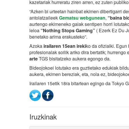
kazetariak hurreratu ziren arren, ez zuten publiko
“Azken bi urteetan hainbat ekimen dibertigarri des
antolatzaileek
Gematsu webgunean
,
“baina bi
aurtengo ekimeneko gaiak sentipen horri lotuta
leloa
“Nothing Stops Gaming”
( Ezerk Ez Du Jo
benetako arima erakusteko”.
Azoka
irailaren 15ean ireki
ko da ofizialki. Egun
profesionalak soilik ariko dira bertatik; hurren
arte
TGS bisitatzeko aukera egongo da.
Bideojokoei lotutako era guztietako edukiak bilduk
aukera, ekimen bereziak, eta, nola ez, bideojok
Irailaren 15etik 18ra bitartean egingo da Toky
Iruzkinak