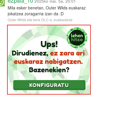
eZpata_10
2025ko mai. 5a, 20:01
Mila esker benetan, Outer Wilds euskaraz
jokatzea zoragarria izan da :D
Outer Wilds eta bere DLC-a, euskaratuta