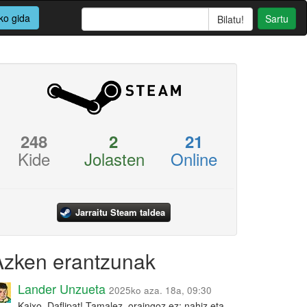
ko gida
Sartu
248
2
21
Kide
Jolasten
Online
Jarraitu Steam taldea
Azken erantzunak
Lander Unzueta
2025ko aza. 18a, 09:30
Kaixo, Daflipat! Tamalez, oraingoz ez: nahiz eta