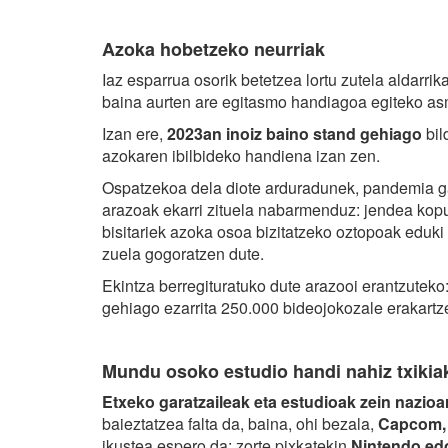
Azoka hobetzeko neurriak
Iaz esparrua osorik betetzea lortu zutela aldarr
baina aurten are egitasmo handiagoa egiteko as
Izan ere,
2023an inoiz baino stand gehiago
bil
azokaren ibilbideko handiena izan zen.
Ospatzekoa dela diote arduradunek, pandemia gar
arazoak ekarri zituela nabarmenduz: jendea kopu
bisitariek azoka osoa bizitatzeko oztopoak eduki
zuela gogoratzen dute.
Ekintza berregituratuko dute arazooi erantzuteko
gehiago ezarrita 250.000 bideojokozale erakartz
Mundu osoko estudio handi nahiz txikia
Etxeko garatzaileak eta estudioak zein nazio
baieztatzea falta da, baina, ohi bezala,
Capcom,
ikustea espero da; zorte pixkatekin
Nintendo edo