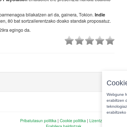
barmenagoa bilakatzen ari da, gainera, Tokion.
Indie
ten, 80 bat sortzailerentzako doako standak proposatuz.
29ra egingo da.
Cookie
Webgune ho
erabiltzen 
teknologiaz
erabiltzek
Pribatutasun politika
|
Cookie politika
|
Lizentziak
Erabilera baldintzak