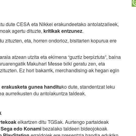
ikatu dute CESA eta Nikkei erakundeetako antolatzaileek,
moak agertu dituzte,
kritikak entzunez
.
du zituzten, eta, horren ondorioz, bisitarien kopurua ere
aia atzean utzita eta ekimena “guztiz berpiztuta”, baina
ruarengatik Makuhari Messe txiki geratu zen, eta
 zituzten. Ez hori bakarrik, merchandising-ak hegan egin
:
erakusketa gunea handitu
ko dute, standentzat leku
ea aurreikusten du antolakuntza taldeak.
k
artekoak
elkartzen ditu TGSak. Aurtengo partaideak
 Sega edo Konami
bezalako taldeen bideojokoak
 PlayStation
erraldoiek ere presentzia handia edukiko