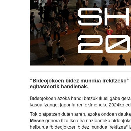
“Bideojokoen bidez mundua irekitzeko” 
egitasmorik handienak.
Bideojokoen azoka handi batzuk ikusi gabe gerat
kasua izango: japoniarren ekimeneko 2024ko ed
Tokio aipatzen duten arren, azoka ondoan dauka
Messe
gunera itzuliko dira nazioarteko bideojo
helburua “bideojokoen bidez mundua irekitzea” i