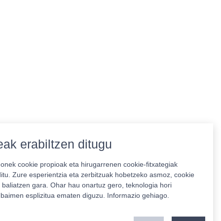
ak erabiltzen ditugu
nek cookie propioak eta hirugarrenen cookie-fitxategiak
ditu. Zure esperientzia eta zerbitzuak hobetzeko asmoz, cookie
 baliatzen gara. Ohar hau onartuz gero, teknologia hori
o baimen esplizitua ematen diguzu.
Informazio gehiago.
Babeslea: