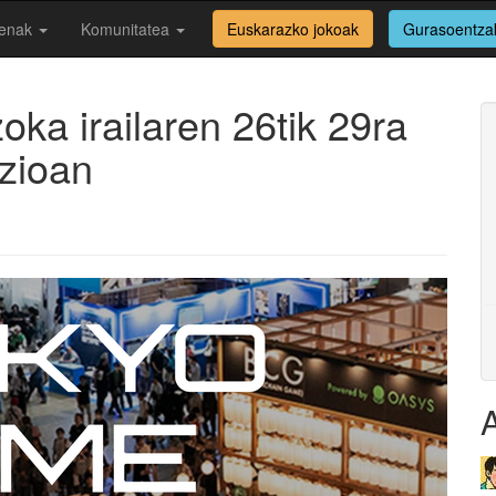
enak
Komunitatea
Euskarazko jokoak
Gurasoentza
a irailaren 26tik 29ra
izioan