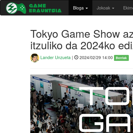
Bloga
Jokoak
Ekim
Tokyo Game Show azok
itzuliko da 2024ko ed
Lander Unzueta
|
2024/02/29 14:00
Berriak