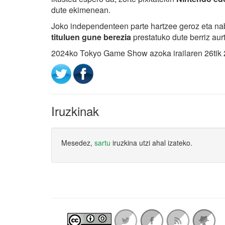
dute ekimenean.
Joko independenteen parte hartzee geroz eta na
tituluen gune berezia
prestatuko dute berriz aur
2024ko Tokyo Game Show azoka irailaren 26tik 
Iruzkinak
Mesedez,
sartu
iruzkina utzi ahal izateko.