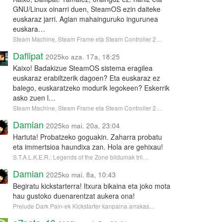
GNU/Linux oinarri duen, SteamOS ezin daiteke
euskaraz jarri. Agian mahainguruko ingurunea
euskara…
Steam Machine, Steam Frame eta Steam Controller 2…
Daflipat
2025ko aza. 17a, 18:25
Kaixo! Badakizue SteamOS sistema eragilea
euskaraz erabiltzerik dagoen? Eta euskaraz ez
balego, euskaratzeko modurik legokeen? Eskerrik
asko zuen l…
Steam Machine, Steam Frame eta Steam Controller 2…
Damian
2025ko mai. 20a, 23:04
Hartuta! Probatzeko goguakin. Zaharra probatu
eta immertsioa haundixa zan. Hola are gehixau!
S.T.A.L.K.E.R.: Legends of the Zone bildumak tril…
Damian
2025ko mai. 8a, 10:43
Begiratu kickstarterra! Itxura bikaina eta joko mota
hau gustoko duenarentzat aukera ona!
Prelude Dark Pain-ek Kickstarter kanpaina arrakas…