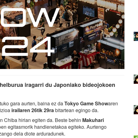
helburua iragarri du Japoniako bideojokoen
uko gara aurten, baina ez da
Tokyo Game Show
aren
izioa
irailaren 26tik 29ra
bitartean egingo da.
n Chiba hirian egiten da. Beste behin
Makuhari
koen egitasmorik handienetakoa egiteko. Aurtengo
zango dela diote arduradunek.