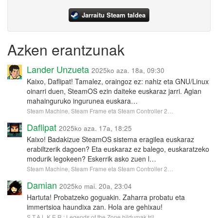
Jarraitu Steam taldea
Azken erantzunak
Lander Unzueta
2025ko aza. 18a, 09:30
Kaixo, Daflipat! Tamalez, oraingoz ez: nahiz eta GNU/Linux
oinarri duen, SteamOS ezin daiteke euskaraz jarri. Agian
mahainguruko ingurunea euskara…
Steam Machine, Steam Frame eta Steam Controller 2…
Daflipat
2025ko aza. 17a, 18:25
Kaixo! Badakizue SteamOS sistema eragilea euskaraz
erabiltzerik dagoen? Eta euskaraz ez balego, euskaratzeko
modurik legokeen? Eskerrik asko zuen l…
Steam Machine, Steam Frame eta Steam Controller 2…
Damian
2025ko mai. 20a, 23:04
Hartuta! Probatzeko goguakin. Zaharra probatu eta
immertsioa haundixa zan. Hola are gehixau!
S.T.A.L.K.E.R.: Legends of the Zone bildumak tril…