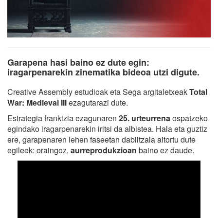
Garapena hasi baino ez dute egin:
iragarpenarekin zinematika bideoa utzi digute.
Creative Assembly estudioak eta Sega argitaletxeak
Total
War: Medieval III
ezagutarazi dute.
Estrategia frankizia ezagunaren
25. urteurrena
ospatzeko
egindako iragarpenarekin iritsi da albistea. Hala eta guztiz
ere, garapenaren lehen faseetan dabiltzala aitortu dute
egileek: oraingoz,
aurreprodukzioan
baino ez daude.