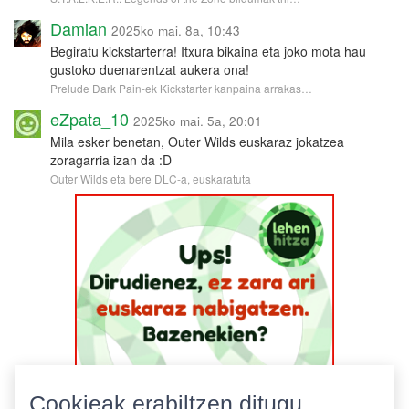
Damian
2025ko mai. 8a, 10:43
Begiratu kickstarterra! Itxura bikaina eta joko mota hau
gustoko duenarentzat aukera ona!
Prelude Dark Pain-ek Kickstarter kanpaina arrakas…
eZpata_10
2025ko mai. 5a, 20:01
Mila esker benetan, Outer Wilds euskaraz jokatzea
zoragarria izan da :D
Outer Wilds eta bere DLC-a, euskaratuta
Cookieak erabiltzen ditugu