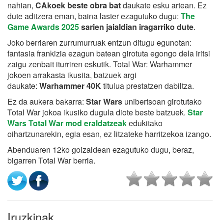
nahian,
CAkoek beste obra bat
daukate esku artean. Ez
dute aditzera eman, baina laster ezagutuko dugu:
The
Game Awards 2025
sarien jaialdian iragarriko dute
.
Joko berriaren zurrumurruak entzun ditugu egunotan:
fantasia frankizia ezagun batean girotuta egongo dela iritsi
zaigu zenbait iturriren eskutik. Total War: Warhammer
jokoen arrakasta ikusita, batzuek argi
daukate:
Warhammer 40K
titulua prestatzen dabiltza.
Ez da aukera bakarra:
Star Wars
unibertsoan girotutako
Total War jokoa ikusiko dugula diote beste batzuek.
Star
Wars Total War mod eraldatzeak
edukitako
oihartzunarekin, egia esan, ez litzateke harritzekoa izango.
Abenduaren 12ko goizaldean ezagutuko dugu, beraz,
bigarren Total War berria.
Iruzkinak