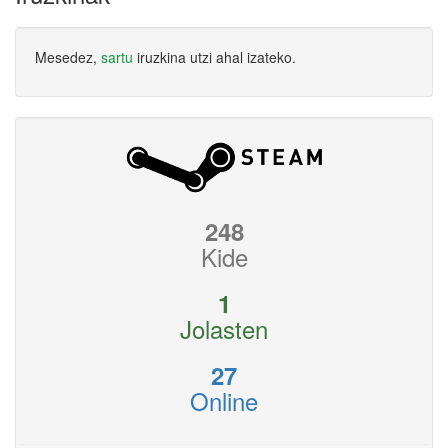
Mesedez,
sartu
iruzkina utzi ahal izateko.
248
Kide
1
Jolasten
27
Online