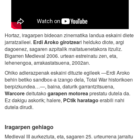
Hortaz, iragarpen bideoan zinematika landua eskaini diete
jarratzaileei.
Erdi Aroko girotzea
ri helduko diote, argi
dagoenez, sagaren azpitalik maitatuenetakora itzuliz.
Bigarren Medieval 2006. urtean estreinatu zen, eta,
lehenengoa, arrakastatsuena, 2002an.
Ohiko adierazpenak eskaini dituzte egileek —Erdi Aroko
behin betiko sandbox-a izango dela, Total War historikoen
berpizkundea…—, baina, daturik garrantzitsuena,
Warcore
deitutako
garapen motorea
prestatu dutela da.
Ez dakigu askorik; halere,
PCtik haratago
erabili nahi
dutela dirudi.
Iragarpen gehiago
Medieval III aurkeztuta, eta, sagaren 25. urteurrena jarraitu