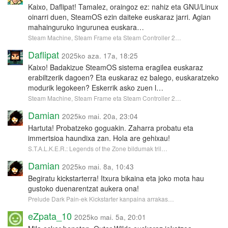
Kaixo, Daflipat! Tamalez, oraingoz ez: nahiz eta GNU/Linux
oinarri duen, SteamOS ezin daiteke euskaraz jarri. Agian
mahainguruko ingurunea euskara…
Steam Machine, Steam Frame eta Steam Controller 2…
Daflipat
2025ko aza. 17a, 18:25
Kaixo! Badakizue SteamOS sistema eragilea euskaraz
erabiltzerik dagoen? Eta euskaraz ez balego, euskaratzeko
modurik legokeen? Eskerrik asko zuen l…
Steam Machine, Steam Frame eta Steam Controller 2…
Damian
2025ko mai. 20a, 23:04
Hartuta! Probatzeko goguakin. Zaharra probatu eta
immertsioa haundixa zan. Hola are gehixau!
S.T.A.L.K.E.R.: Legends of the Zone bildumak tril…
Damian
2025ko mai. 8a, 10:43
Begiratu kickstarterra! Itxura bikaina eta joko mota hau
gustoko duenarentzat aukera ona!
Prelude Dark Pain-ek Kickstarter kanpaina arrakas…
eZpata_10
2025ko mai. 5a, 20:01