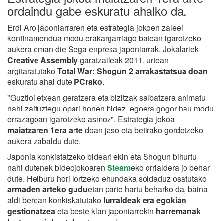
ordaindu gabe eskuratu ahalko da.
Erdi Aro japoniarraren eta estrategia jokoen zaleei
konfinamendua modu erakargarriago batean igarotzeko
aukera eman die Sega enpresa japoniarrak. Jokalariek
Creative Assembly
garatzaileak 2011. urtean
argitaratutako
Total War: Shogun 2 arrakastatsua doan
eskuratu ahal dute
PCrako
.
"Guztioi etxean geratzera eta bizitzak salbatzera animatu
nahi zaituztegu opari honen bidez, egoera gogor hau modu
errazagoan igarotzeko asmoz". Estrategia jokoa
maiatzaren 1era arte
doan jaso eta betirako gordetzeko
aukera zabaldu dute.
Japonia konkistatzeko bideari ekin eta Shogun bihurtu
nahi dutenek bideojokoaren
Steam
eko orrialdera jo behar
dute. Helburu hori lortzeko ehundaka soldaduz osatutako
armaden arteko gudu
etan parte hartu beharko da, baina
aldi berean konkiskatutako
lurraldeak era egokian
gestionatzea
eta beste klan japoniarrekin
harremanak