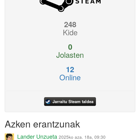
248
Kide
0
Jolasten
12
Online
Jarraitu Steam taldea
Azken erantzunak
Lander Unzueta
2025ko aza. 18a, 09:30