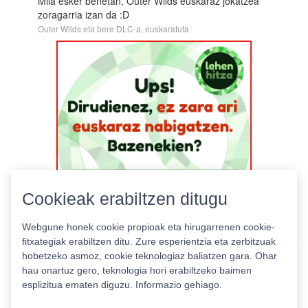
Mila esker benetan, Outer Wilds euskaraz jokatzea
zoragarria izan da :D
Outer Wilds eta bere DLC-a, euskaratuta
Cookieak erabiltzen ditugu
Webgune honek cookie propioak eta hirugarrenen cookie-
fitxategiak erabiltzen ditu. Zure esperientzia eta zerbitzuak
hobetzeko asmoz, cookie teknologiaz baliatzen gara. Ohar
hau onartuz gero, teknologia hori erabiltzeko baimen
esplizitua ematen diguzu.
Informazio gehiago.
Pribatutasun politika
|
Cookie politika
|
Lizentziak