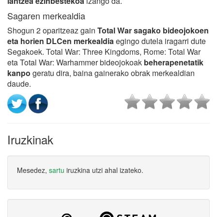
lantzea ezinbestekoa
izango da.
Sagaren merkealdia
Shogun 2 oparitzeaz gain
Total War sagako bideojokoen
eta horien DLCen merkealdia
egingo dutela iragarri dute
Segakoek. Total War: Three Kingdoms, Rome: Total War
eta Total War: Warhammer bideojokoak
beherapenetatik
kanpo
geratu dira, baina gainerako obrak merkealdian
daude.
Iruzkinak
Mesedez,
sartu
iruzkina utzi ahal izateko.