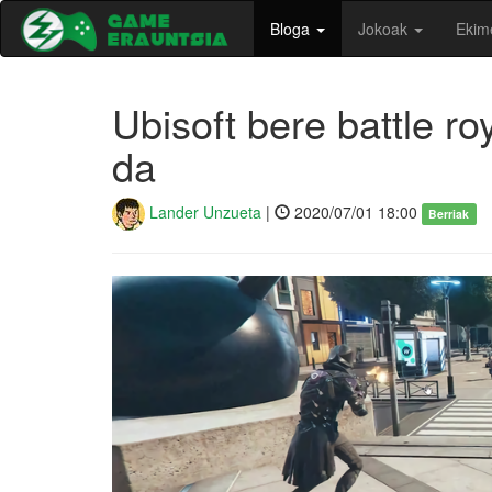
Bloga
Jokoak
Ekim
Ubisoft bere battle ro
da
Lander Unzueta
|
2020/07/01 18:00
Berriak