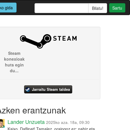
ko gida
Sartu
Steam
konexioak
huts egin
du...
Jarraitu Steam taldea
Azken erantzunak
Lander Unzueta
2025ko aza. 18a, 09:30
Kaixo, Daflipat! Tamalez, oraingoz ez: nahiz eta