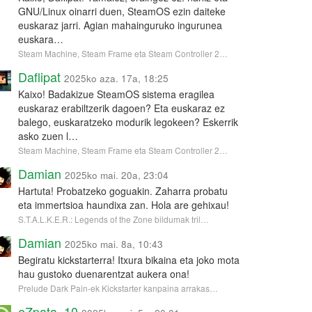
GNU/Linux oinarri duen, SteamOS ezin daiteke
euskaraz jarri. Agian mahainguruko ingurunea
euskara…
Steam Machine, Steam Frame eta Steam Controller 2…
Daflipat
2025ko aza. 17a, 18:25
Kaixo! Badakizue SteamOS sistema eragilea
euskaraz erabiltzerik dagoen? Eta euskaraz ez
balego, euskaratzeko modurik legokeen? Eskerrik
asko zuen l…
Steam Machine, Steam Frame eta Steam Controller 2…
Damian
2025ko mai. 20a, 23:04
Hartuta! Probatzeko goguakin. Zaharra probatu
eta immertsioa haundixa zan. Hola are gehixau!
S.T.A.L.K.E.R.: Legends of the Zone bildumak tril…
Damian
2025ko mai. 8a, 10:43
Begiratu kickstarterra! Itxura bikaina eta joko mota
hau gustoko duenarentzat aukera ona!
Prelude Dark Pain-ek Kickstarter kanpaina arrakas…
eZpata_10