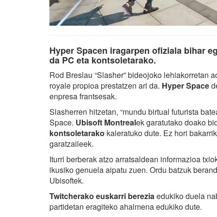
Hyper Spacen iragarpen ofiziala bihar eg
da PC eta kontsoletarako.
Rod Breslau “Slasher” bideojoko lehiakorretan a
royale propioa prestatzen ari da.
Hyper Space
de
enpresa frantsesak.
Slasherren hitzetan, “mundu birtual futurista bat
Space.
Ubisoft Montreal
ek garatutako doako bi
kontsoletarako
kaleratuko dute. Ez hori bakarri
garatzaileek.
Iturri berberak atzo arratsaldean informazioa t
ikusiko genuela aipatu zuen. Ordu batzuk bera
Ubisoftek.
Twitcherako euskarri berezia
edukiko duela nab
partidetan eragiteko ahalmena edukiko dute.