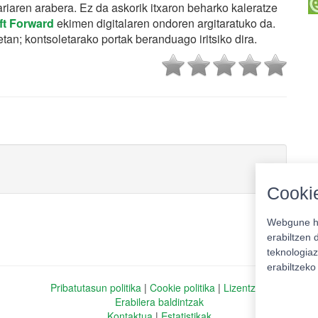
olariaren arabera. Ez da askorik itxaron beharko kaleratze
ft Forward
ekimen digitalaren ondoren argitaratuko da.
tan; kontsoletarako portak beranduago iritsiko dira.
Cookie
Webgune ho
erabiltzen 
teknologiaz
erabiltzek
Pribatutasun politika
|
Cookie politika
|
Lizentziak
Erabilera baldintzak
Kontaktua
|
Estatistikak