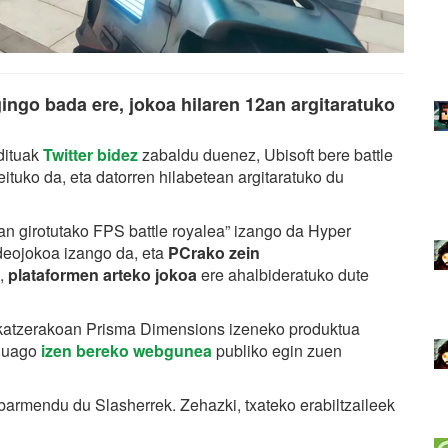
ingo bada ere, jokoa hilaren 12an argitaratuko
dituak
Twitter bidez
zabaldu duenez, Ubisoft bere battle
ituko da, eta datorren hilabetean argitaratuko du
ean girotutako FPS battle royalea” izango da Hyper
deojokoa izango da, eta
PCrako zein
k,
plataformen arteko jokoa
ere ahalbideratuko dute
xiokatzerakoan Prisma Dimensions izeneko produktua
nduago
izen bereko webgunea
publiko egin zuen
armendu du Slasherrek. Zehazki, txateko erabiltzaileek