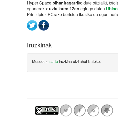
Hyper Space
bihar iragarri
ko dute ofizialki, txi
egunerako:
uztailaren 12an
egingo duten
Ubiso
Printzipioz PCrako bertsioa ikusiko da egun horre
Iruzkinak
Mesedez,
sartu
iruzkina utzi ahal izateko.