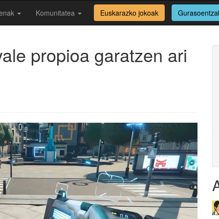
enak
Komunitatea
Euskarazko jokoak
Gurasoentza
yale propioa garatzen ari