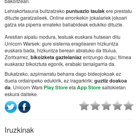
bakoitzean.
Lehiakortasuna bultzatzeko
puntuazio taulak
ere prestatu
dituzte garatzaileek. Online erronkekin jokalariek jokoari
gatza eta piperra emateko baliabideak edukiko dituzte.
Arestian aipatu modura, testuak euskara hutsean ditu
Unicorn Warsek: gure sistema eragilearen hizkuntza
euskara bada, hizkuntza berean abiatuko da titulua.
Zoritxarrez,
bikoizketa gaztelaniaz
entzungo dugu; filmea
euskaraz bikoiztuta egonik, erabaki tamalgarria da.
Bukatzeko, azpimarratu beharra dago bideojokoak ez
duela ordainpeko edukirik, ez iragarkirik:
guztiz doakoa
da
. Unicorn Wars
Play Store
eta
App Store
saltokietan
eskura daiteke.
Iruzkinak