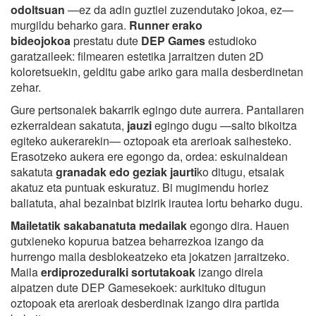
odoltsuan
—ez da adin guztiei zuzendutako jokoa, ez—
murgildu beharko gara.
Runner erako
bideojokoa
prestatu dute
DEP Games
estudioko
garatzaileek: filmearen estetika jarraitzen duten 2D
koloretsuekin, gelditu gabe ariko gara maila desberdinetan
zehar.
Gure pertsonaiek bakarrik egingo dute aurrera. Pantailaren
ezkerraldean sakatuta,
jauzi
egingo dugu —salto bikoitza
egiteko aukerarekin— oztopoak eta arerioak saihesteko.
Erasotzeko aukera ere egongo da, ordea: eskuinaldean
sakatuta
granadak edo geziak jaurti
ko ditugu, etsaiak
akatuz eta puntuak eskuratuz. Bi mugimendu horiez
baliatuta, ahal bezainbat bizirik irautea lortu beharko dugu.
Mailetatik sakabanatuta medailak
egongo dira. Hauen
gutxieneko kopurua batzea beharrezkoa izango da
hurrengo maila desblokeatzeko eta jokatzen jarraitzeko.
Maila
erdiprozeduralki sortutakoak
izango direla
aipatzen dute DEP Gamesekoek: aurkituko ditugun
oztopoak eta arerioak desberdinak izango dira partida