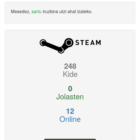
Mesedez,
sartu
iruzkina utzi ahal izateko.
248
Kide
0
Jolasten
12
Online