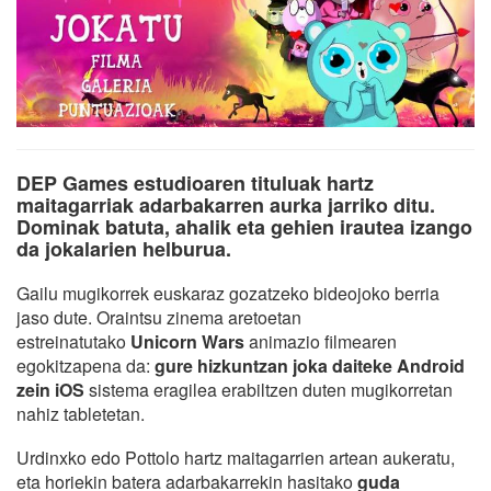
DEP Games estudioaren tituluak hartz
maitagarriak adarbakarren aurka jarriko ditu.
Dominak batuta, ahalik eta gehien irautea izango
da jokalarien helburua.
Gailu mugikorrek euskaraz gozatzeko bideojoko berria
jaso dute. Oraintsu zinema aretoetan
estreinatutako
Unicorn Wars
animazio filmearen
egokitzapena da:
gure hizkuntzan joka daiteke
Android
zein iOS
sistema eragilea erabiltzen duten mugikorretan
nahiz tabletetan.
Urdinxko edo Pottolo hartz maitagarrien artean aukeratu,
eta horiekin batera adarbakarrekin hasitako
guda