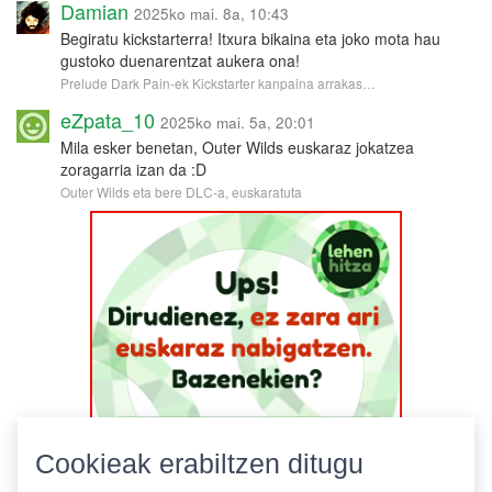
Damian
2025ko mai. 8a, 10:43
Begiratu kickstarterra! Itxura bikaina eta joko mota hau
gustoko duenarentzat aukera ona!
Prelude Dark Pain-ek Kickstarter kanpaina arrakas…
eZpata_10
2025ko mai. 5a, 20:01
Mila esker benetan, Outer Wilds euskaraz jokatzea
zoragarria izan da :D
Outer Wilds eta bere DLC-a, euskaratuta
Cookieak erabiltzen ditugu