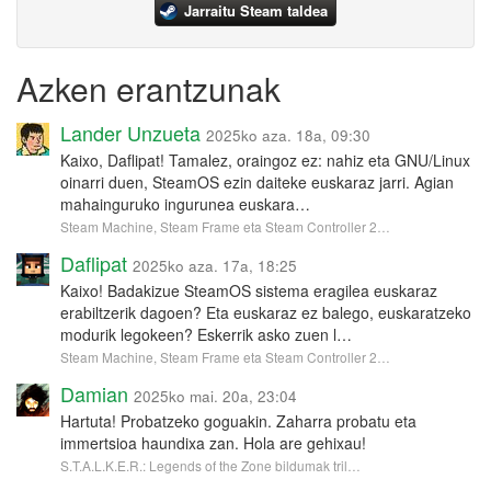
Jarraitu Steam taldea
Azken erantzunak
Lander Unzueta
2025ko aza. 18a, 09:30
Kaixo, Daflipat! Tamalez, oraingoz ez: nahiz eta GNU/Linux
oinarri duen, SteamOS ezin daiteke euskaraz jarri. Agian
mahainguruko ingurunea euskara…
Steam Machine, Steam Frame eta Steam Controller 2…
Daflipat
2025ko aza. 17a, 18:25
Kaixo! Badakizue SteamOS sistema eragilea euskaraz
erabiltzerik dagoen? Eta euskaraz ez balego, euskaratzeko
modurik legokeen? Eskerrik asko zuen l…
Steam Machine, Steam Frame eta Steam Controller 2…
Damian
2025ko mai. 20a, 23:04
Hartuta! Probatzeko goguakin. Zaharra probatu eta
immertsioa haundixa zan. Hola are gehixau!
S.T.A.L.K.E.R.: Legends of the Zone bildumak tril…