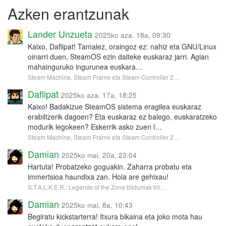
Azken erantzunak
Lander Unzueta
2025ko aza. 18a, 09:30
Kaixo, Daflipat! Tamalez, oraingoz ez: nahiz eta GNU/Linux
oinarri duen, SteamOS ezin daiteke euskaraz jarri. Agian
mahainguruko ingurunea euskara…
Steam Machine, Steam Frame eta Steam Controller 2…
Daflipat
2025ko aza. 17a, 18:25
Kaixo! Badakizue SteamOS sistema eragilea euskaraz
erabiltzerik dagoen? Eta euskaraz ez balego, euskaratzeko
modurik legokeen? Eskerrik asko zuen l…
Steam Machine, Steam Frame eta Steam Controller 2…
Damian
2025ko mai. 20a, 23:04
Hartuta! Probatzeko goguakin. Zaharra probatu eta
immertsioa haundixa zan. Hola are gehixau!
S.T.A.L.K.E.R.: Legends of the Zone bildumak tril…
Damian
2025ko mai. 8a, 10:43
Begiratu kickstarterra! Itxura bikaina eta joko mota hau