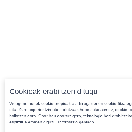
Cookieak erabiltzen ditugu
Webgune honek cookie propioak eta hirugarrenen cookie-fitxategi
ditu. Zure esperientzia eta zerbitzuak hobetzeko asmoz, cookie t
baliatzen gara. Ohar hau onartuz gero, teknologia hori erabiltze
esplizitua ematen diguzu.
Informazio gehiago.