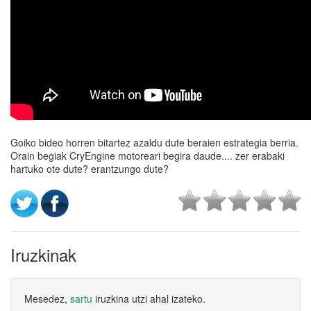
Goiko bideo horren bitartez azaldu dute beraien estrategia berria.
Orain begiak CryEngine motoreari begira daude.... zer erabaki
hartuko ote dute? erantzungo dute?
Iruzkinak
Mesedez,
sartu
iruzkina utzi ahal izateko.