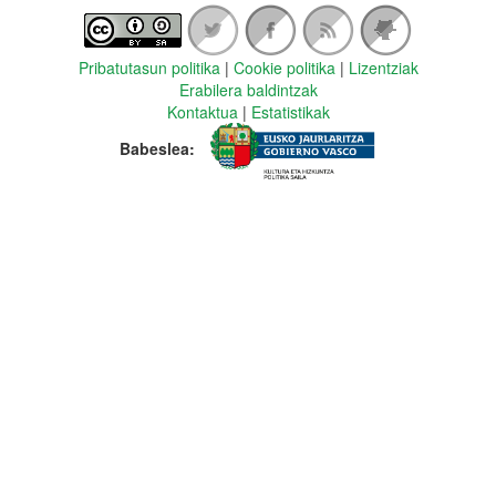
Pribatutasun politika
|
Cookie politika
|
Lizentziak
Erabilera baldintzak
Kontaktua
|
Estatistikak
Babeslea: