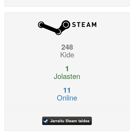
248
Kide
1
Jolasten
11
Online
Jarraitu Steam taldea