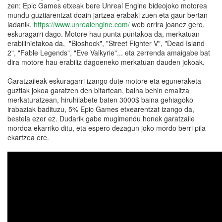
zen: Epic Games etxeak bere Unreal Engine bideojoko motorea
mundu guztiarentzat doain jartzea erabaki zuen eta gaur bertan
iadanik,
https://www.unrealengine.com/
web orrira joanez gero,
eskuragarri dago. Motore hau punta puntakoa da, merkatuan
erabilinietakoa da, "Bioshock", "Street Fighter V", "Dead Island
2", "Fable Legends", "Eve Valkyrie"... eta zerrenda amaigabe bat
dira motore hau erabiliz dagoeneko merkatuan dauden jokoak.
Garatzaileak eskuragarri izango dute motore eta eguneraketa
guztiak jokoa garatzen den bitartean, baina behin emaitza
merkaturatzean, hiruhilabete baten 3000$ baina gehiagoko
irabaziak badituzu, 5% Epic Games etxearentzat izango da,
bestela ezer ez. Dudarik gabe mugimendu honek garatzaile
mordoa ekarriko ditu, eta espero dezagun joko mordo berri pila
ekartzea ere.