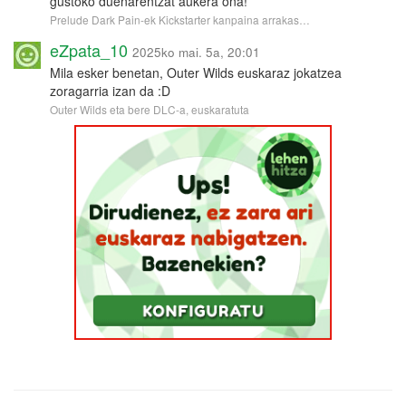
gustoko duenarentzat aukera ona!
Prelude Dark Pain-ek Kickstarter kanpaina arrakas…
eZpata_10
2025ko mai. 5a, 20:01
Mila esker benetan, Outer Wilds euskaraz jokatzea
zoragarria izan da :D
Outer Wilds eta bere DLC-a, euskaratuta