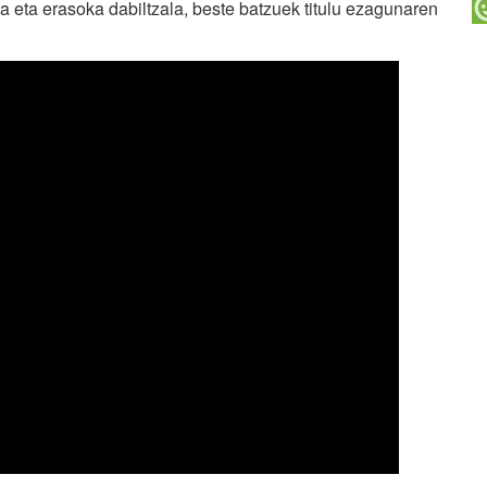
aka eta erasoka dabiltzala, beste batzuek titulu ezagunaren