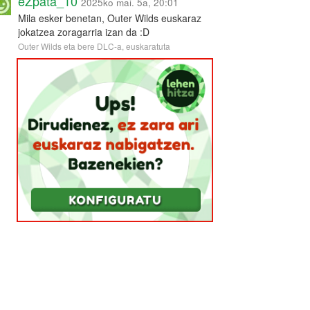
eZpata_10
2025ko mai. 5a, 20:01
Mila esker benetan, Outer Wilds euskaraz
jokatzea zoragarria izan da :D
Outer Wilds eta bere DLC-a, euskaratuta