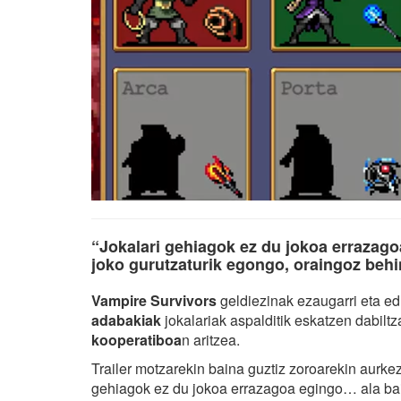
“Jokalari gehiagok ez du jokoa errazago
joko gurutzaturik egongo, oraingoz behi
Vampire Survivors
geldiezinak ezaugarri eta edu
adabakiak
jokalariak aspalditik eskatzen dabil
kooperatiboa
n aritzea.
Trailer motzarekin baina guztiz zoroarekin aurkez
gehiagok ez du jokoa errazagoa egingo… ala bai?