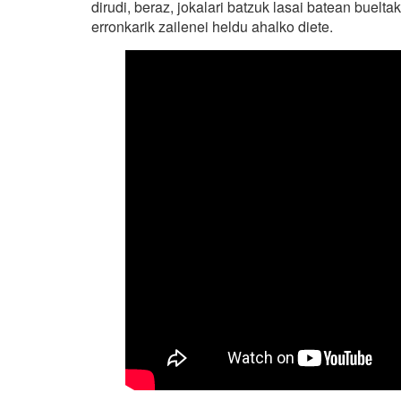
dirudi, beraz, jokalari batzuk lasai batean buelt
erronkarik zailenei heldu ahalko diete.