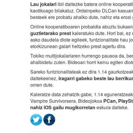
Lau jokalari
ibil daitezke batera online kooperat
kaotikoago bilakatuz. Ordainpeko DLCan kasuan, 
besteek ere probatu ahalko dute, nahiz eta erosi
Online kooperatiboaren probaldia abuztu bukaera
guztietarako prest
kaleratuko dute. Hori bai, ez
asko daudela diote egileek, funtzionalitate hau 
etorkizunean gaiari heltzeko prest agertu dira.
Tokiko multijokalariaren hurrengo pausoa da, be
ahalbidetu zuten. Bideoan horri keinu egiten diot
Sareko funtzionalitateak ez dira 1.14 gaurkotzeak
daitekeenez,
iragarri gabeko beste lau berriku
omen dute.
Kaleratze data zehatzik gabe, 1.14 eguneratzea
Vampire Survivorsera. Bideojokoa
PCan, PlaySt
nahiz iOS gailu mugikorretan
eskura daiteke.