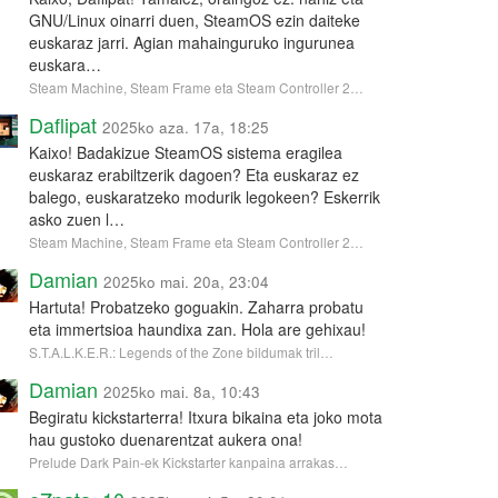
GNU/Linux oinarri duen, SteamOS ezin daiteke
euskaraz jarri. Agian mahainguruko ingurunea
euskara…
Steam Machine, Steam Frame eta Steam Controller 2…
Daflipat
2025ko aza. 17a, 18:25
Kaixo! Badakizue SteamOS sistema eragilea
euskaraz erabiltzerik dagoen? Eta euskaraz ez
balego, euskaratzeko modurik legokeen? Eskerrik
asko zuen l…
Steam Machine, Steam Frame eta Steam Controller 2…
Damian
2025ko mai. 20a, 23:04
Hartuta! Probatzeko goguakin. Zaharra probatu
eta immertsioa haundixa zan. Hola are gehixau!
S.T.A.L.K.E.R.: Legends of the Zone bildumak tril…
Damian
2025ko mai. 8a, 10:43
Begiratu kickstarterra! Itxura bikaina eta joko mota
hau gustoko duenarentzat aukera ona!
Prelude Dark Pain-ek Kickstarter kanpaina arrakas…