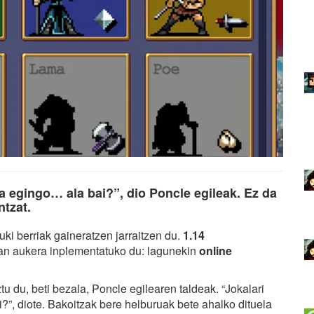
a egingo… ala bai?”, dio Poncle egileak. Ez da
ntzat.
ki berriak gaineratzen jarraitzen du.
1.14
tzan aukera inplementatuko du: lagunekin
online
tu du, beti bezala, Poncle egilearen taldeak. “Jokalari
”, diote. Bakoitzak bere helburuak bete ahalko dituela