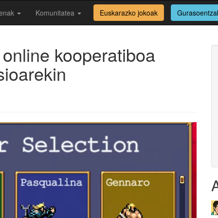
enak
Komunitatea
Euskarazko jokoak
Gurasoentza
 online kooperatiboa
sioarekin