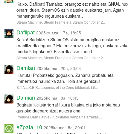
Kaixo, Daflipat! Tamalez, oraingoz ez: nahiz eta GNU/Linux
oinarri duen, SteamOS ezin daiteke euskaraz jarri. Agian
mahainguruko ingurunea euskara…
Steam Machine, Steam Frame eta Steam Controller 2…
Daflipat
2025ko aza. 17a, 18:25
Kaixo! Badakizue SteamOS sistema eragilea euskaraz
erabiltzerik dagoen? Eta euskaraz ez balego, euskaratzeko
modurik legokeen? Eskerrik asko zuen l…
Steam Machine, Steam Frame eta Steam Controller 2…
Damian
2025ko mai. 20a, 23:04
Hartuta! Probatzeko goguakin. Zaharra probatu eta
immertsioa haundixa zan. Hola are gehixau!
S.T.A.L.K.E.R.: Legends of the Zone bildumak tril…
Damian
2025ko mai. 8a, 10:43
Begiratu kickstarterra! Itxura bikaina eta joko mota hau
gustoko duenarentzat aukera ona!
Prelude Dark Pain-ek Kickstarter kanpaina arrakas…
eZpata_10
2025ko mai. 5a, 20:01