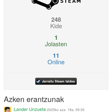
248
Kide
1
Jolasten
11
Online
Jarraitu Steam taldea
Azken erantzunak
Lander Unzueta
2025ko aza. 18a, 09:30