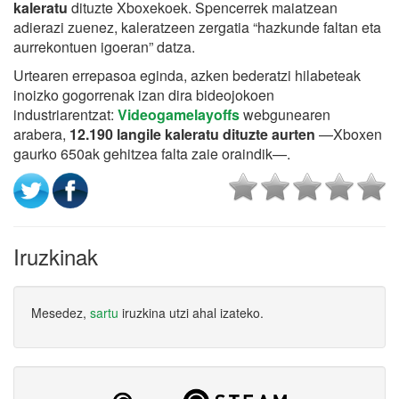
kaleratu
dituzte Xboxekoek. Spencerrek maiatzean
adierazi zuenez, kaleratzeen zergatia “hazkunde faltan eta
aurrekontuen igoeran” datza.
Urtearen errepasoa eginda, azken bederatzi hilabeteak
inoizko gogorrenak izan dira bideojokoen
industriarentzat:
Videogamelayoffs
webgunearen
arabera,
12.190 langile kaleratu dituzte aurten
—Xboxen
gaurko 650ak gehitzea falta zaie oraindik—.
Iruzkinak
Mesedez,
sartu
iruzkina utzi ahal izateko.