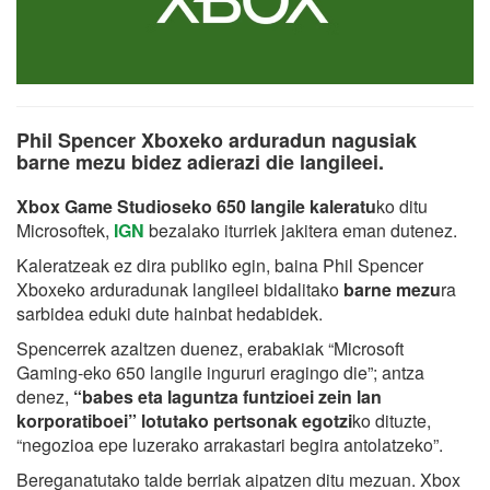
Phil Spencer Xboxeko arduradun nagusiak
barne mezu bidez adierazi die langileei.
Xbox Game Studioseko 650 langile kaleratu
ko ditu
Microsoftek,
IGN
bezalako iturriek jakitera eman dutenez.
Kaleratzeak ez dira publiko egin, baina Phil Spencer
Xboxeko arduradunak langileei bidalitako
barne mezu
ra
sarbidea eduki dute hainbat hedabidek.
Spencerrek azaltzen duenez, erabakiak “Microsoft
Gaming-eko 650 langile ingururi eragingo die”; antza
denez,
“babes eta laguntza funtzioei zein lan
korporatiboei” lotutako pertsonak egotzi
ko dituzte,
“negozioa epe luzerako arrakastari begira antolatzeko”.
Bereganatutako talde berriak aipatzen ditu mezuan. Xbox