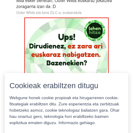
Mila esker benetan, Outer Wilds euskaraz jokatzea
zoragarria izan da :D
Outer Wilds eta bere DLC-a, euskaratuta
Cookieak erabiltzen ditugu
Webgune honek cookie propioak eta hirugarrenen cookie-
fitxategiak erabiltzen ditu. Zure esperientzia eta zerbitzuak
hobetzeko asmoz, cookie teknologiaz baliatzen gara. Ohar
hau onartuz gero, teknologia hori erabiltzeko baimen
esplizitua ematen diguzu.
Informazio gehiago.
Pribatutasun politika
|
Cookie politika
|
Lizentziak