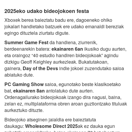
2025eko udako bideojokoen festa
Xboxek berea baieztatu badu ere, dagoeneko ohiko
jokalari handietako batzuek ere udako emanaldi bereziak
egingo dituztela ziurtatu digute.
Summer Game Fest
da handiena, ziurrenik,
berdeenarekin batera:
ekainaren 6an
ikusiko dugu aurten,
eta oraingoz “40 estudio handiren bideojokoak” agindu
dizkigu Geoff Keighley aurkezleak. Bukatutakoan,
gainera,
Day of the Devs
indie jokoei zuzendutako saioa
abiatuko dute.
PC Gaming Show
saioa, egunotako beste klasikoetako
bat,
ekainaren 8an
antolatuko dute aurten.
Ordenagailurako bideojokoak izango dira nagusi, baina,
zelan ez, multiplataforma obren aroan guztiontzako tituluak
aurkeztuko dituzte.
Bideojoko atseginen jaialdia ere baieztatuta
daukagu:
Wholesome Direct 2025
ak ez dauka egun