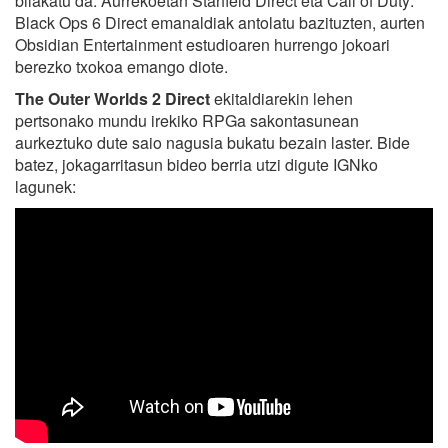
bilakatu da. Aurrekoetan Starfield Direct eta Call of Duty:
Black Ops 6 Direct emanaldiak antolatu bazituzten, aurten
Obsidian Entertainment estudioaren hurrengo jokoari
berezko txokoa emango diote.
The Outer Worlds 2 Direct
ekitaldiarekin lehen
pertsonako mundu irekiko RPGa sakontasunean
aurkeztuko dute saio nagusia bukatu bezain laster. Bide
batez, jokagarritasun bideo berria utzi digute IGNko
lagunek: