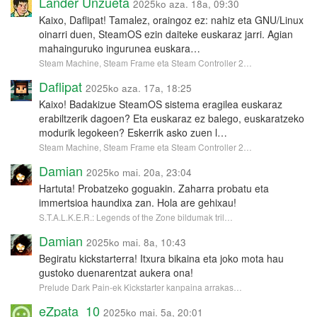
Lander Unzueta
2025ko aza. 18a, 09:30
Kaixo, Daflipat! Tamalez, oraingoz ez: nahiz eta GNU/Linux
oinarri duen, SteamOS ezin daiteke euskaraz jarri. Agian
mahainguruko ingurunea euskara…
Steam Machine, Steam Frame eta Steam Controller 2…
Daflipat
2025ko aza. 17a, 18:25
Kaixo! Badakizue SteamOS sistema eragilea euskaraz
erabiltzerik dagoen? Eta euskaraz ez balego, euskaratzeko
modurik legokeen? Eskerrik asko zuen l…
Steam Machine, Steam Frame eta Steam Controller 2…
Damian
2025ko mai. 20a, 23:04
Hartuta! Probatzeko goguakin. Zaharra probatu eta
immertsioa haundixa zan. Hola are gehixau!
S.T.A.L.K.E.R.: Legends of the Zone bildumak tril…
Damian
2025ko mai. 8a, 10:43
Begiratu kickstarterra! Itxura bikaina eta joko mota hau
gustoko duenarentzat aukera ona!
Prelude Dark Pain-ek Kickstarter kanpaina arrakas…
eZpata_10
2025ko mai. 5a, 20:01