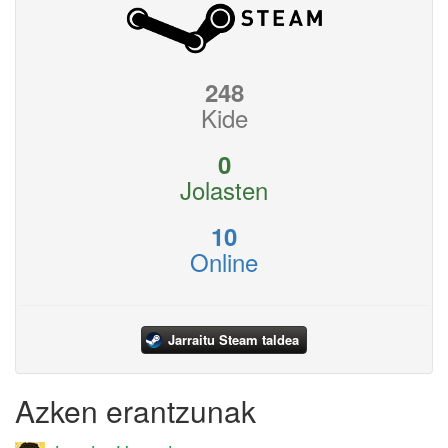
248
Kide
0
Jolasten
10
Online
Jarraitu Steam taldea
Azken erantzunak