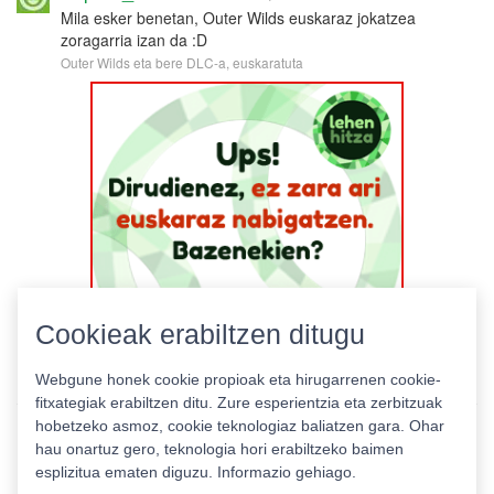
Mila esker benetan, Outer Wilds euskaraz jokatzea
zoragarria izan da :D
Outer Wilds eta bere DLC-a, euskaratuta
Cookieak erabiltzen ditugu
Webgune honek cookie propioak eta hirugarrenen cookie-
fitxategiak erabiltzen ditu. Zure esperientzia eta zerbitzuak
hobetzeko asmoz, cookie teknologiaz baliatzen gara. Ohar
hau onartuz gero, teknologia hori erabiltzeko baimen
esplizitua ematen diguzu.
Informazio gehiago.
Pribatutasun politika
|
Cookie politika
|
Lizentziak