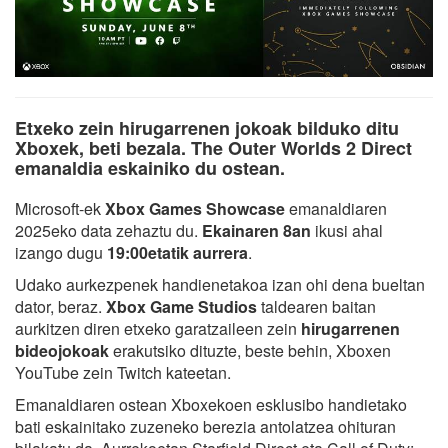
Etxeko zein hirugarrenen jokoak bilduko ditu
Xboxek, beti bezala. The Outer Worlds 2 Direct
emanaldia eskainiko du ostean.
Microsoft-ek
Xbox Games Showcase
emanaldiaren
2025eko data zehaztu du.
Ekainaren 8an
ikusi ahal
izango dugu
19:00etatik aurrera
.
Udako aurkezpenek handienetakoa izan ohi dena bueltan
dator, beraz.
Xbox Game Studios
taldearen baitan
aurkitzen diren etxeko garatzaileen zein
hirugarrenen
bideojokoak
erakutsiko dituzte, beste behin, Xboxen
YouTube zein Twitch kateetan.
Emanaldiaren ostean Xboxekoen esklusibo handietako
bati eskainitako zuzeneko berezia antolatzea ohituran