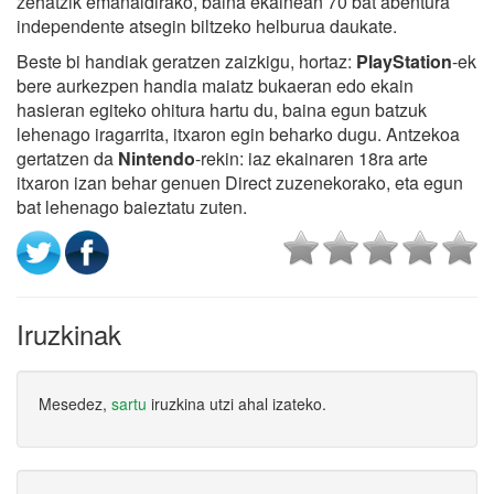
zehatzik emanaldirako, baina ekainean 70 bat abentura
independente atsegin biltzeko helburua daukate.
Beste bi handiak geratzen zaizkigu, hortaz:
PlayStation
-ek
bere aurkezpen handia maiatz bukaeran edo ekain
hasieran egiteko ohitura hartu du, baina egun batzuk
lehenago iragarrita, itxaron egin beharko dugu. Antzekoa
gertatzen da
Nintendo
-rekin: iaz ekainaren 18ra arte
itxaron izan behar genuen Direct zuzenekorako, eta egun
bat lehenago baieztatu zuten.
Iruzkinak
Mesedez,
sartu
iruzkina utzi ahal izateko.