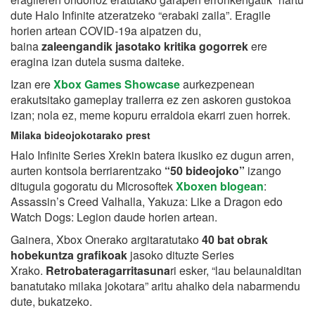
dute Halo Infinite atzeratzeko “erabaki zaila”. Eragile
horien artean COVID-19a aipatzen du,
baina
zaleengandik jasotako kritika gogorrek
ere
eragina izan dutela susma daiteke.
Izan ere
Xbox Games Showcase
aurkezpenean
erakutsitako gameplay trailerra ez zen askoren gustokoa
izan; nola ez, meme kopuru erraldoia ekarri zuen horrek.
Milaka bideojokotarako prest
Halo Infinite Series Xrekin batera ikusiko ez dugun arren,
aurten kontsola berriarentzako
“50 bideojoko”
izango
ditugula gogoratu du Microsoftek
Xboxen blogean
:
Assassin’s Creed Valhalla, Yakuza: Like a Dragon edo
Watch Dogs: Legion daude horien artean.
Gainera, Xbox Onerako argitaratutako
40 bat obrak
hobekuntza grafikoak
jasoko dituzte Series
Xrako.
Retrobateragarritasuna
ri esker, “lau belaunalditan
banatutako milaka jokotara” aritu ahalko dela nabarmendu
dute, bukatzeko.