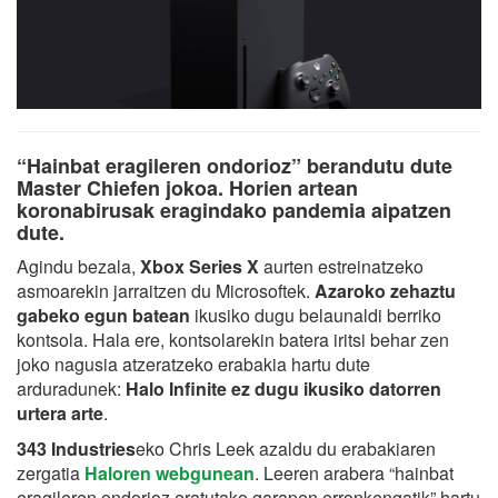
“Hainbat eragileren ondorioz” berandutu dute
Master Chiefen jokoa. Horien artean
koronabirusak eragindako pandemia aipatzen
dute.
Agindu bezala,
Xbox Series X
aurten estreinatzeko
asmoarekin jarraitzen du Microsoftek.
Azaroko zehaztu
gabeko egun batean
ikusiko dugu belaunaldi berriko
kontsola. Hala ere, kontsolarekin batera iritsi behar zen
joko nagusia atzeratzeko erabakia hartu dute
arduradunek:
Halo Infinite ez dugu ikusiko datorren
urtera arte
.
343 Industries
eko Chris Leek azaldu du erabakiaren
zergatia
Haloren webgunean
. Leeren arabera “hainbat
eragileren ondorioz eratutako garapen erronkengatik” hartu