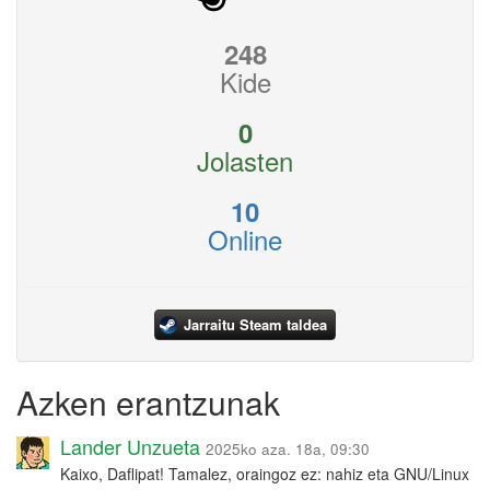
248
Kide
0
Jolasten
10
Online
Jarraitu Steam taldea
Azken erantzunak
Lander Unzueta
2025ko aza. 18a, 09:30
Kaixo, Daflipat! Tamalez, oraingoz ez: nahiz eta GNU/Linux