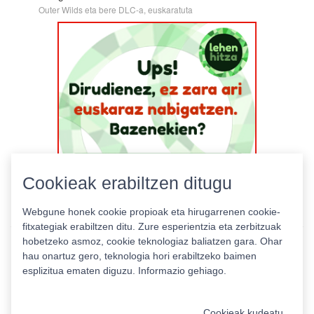
Outer Wilds eta bere DLC-a, euskaratuta
Cookieak erabiltzen ditugu
Webgune honek cookie propioak eta hirugarrenen cookie-
fitxategiak erabiltzen ditu. Zure esperientzia eta zerbitzuak
hobetzeko asmoz, cookie teknologiaz baliatzen gara. Ohar
hau onartuz gero, teknologia hori erabiltzeko baimen
esplizitua ematen diguzu.
Informazio gehiago.
Pribatutasun politika
|
Cookie politika
|
Lizentziak
Erabilera baldintzak
Kontaktua
|
Estatistikak
Cookieak kudeatu