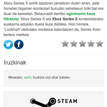
Xbox Series X soilik aipatzen jarraitzen duten arren, aste
honetan bigarren kontsolari buruzko xehetasun txiki bat ere
ikusi da sareetan. Belaunaldi berriko
agintearen kaxa
filtratuta
, Xbox Series X eta
Xbox Series S
kontsoletarako
euskarria edukiko duela ikusi daiteke. Hori horrela,
“Lockhart” deitutako modeloa baieztatzen da, Series Xren
bertsio merkea.
Iruzkinak
Mesedez,
sartu
iruzkina utzi ahal izateko.