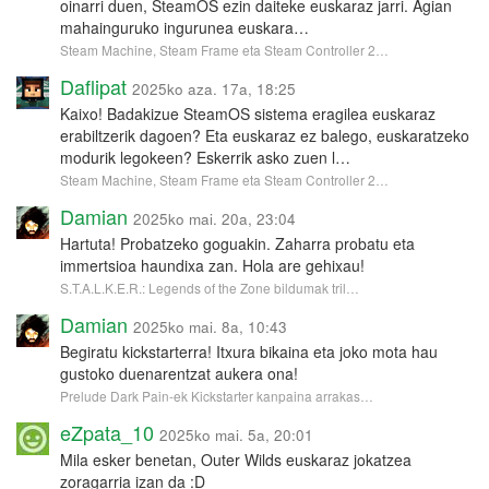
oinarri duen, SteamOS ezin daiteke euskaraz jarri. Agian
mahainguruko ingurunea euskara…
Steam Machine, Steam Frame eta Steam Controller 2…
Daflipat
2025ko aza. 17a, 18:25
Kaixo! Badakizue SteamOS sistema eragilea euskaraz
erabiltzerik dagoen? Eta euskaraz ez balego, euskaratzeko
modurik legokeen? Eskerrik asko zuen l…
Steam Machine, Steam Frame eta Steam Controller 2…
Damian
2025ko mai. 20a, 23:04
Hartuta! Probatzeko goguakin. Zaharra probatu eta
immertsioa haundixa zan. Hola are gehixau!
S.T.A.L.K.E.R.: Legends of the Zone bildumak tril…
Damian
2025ko mai. 8a, 10:43
Begiratu kickstarterra! Itxura bikaina eta joko mota hau
gustoko duenarentzat aukera ona!
Prelude Dark Pain-ek Kickstarter kanpaina arrakas…
eZpata_10
2025ko mai. 5a, 20:01
Mila esker benetan, Outer Wilds euskaraz jokatzea
zoragarria izan da :D