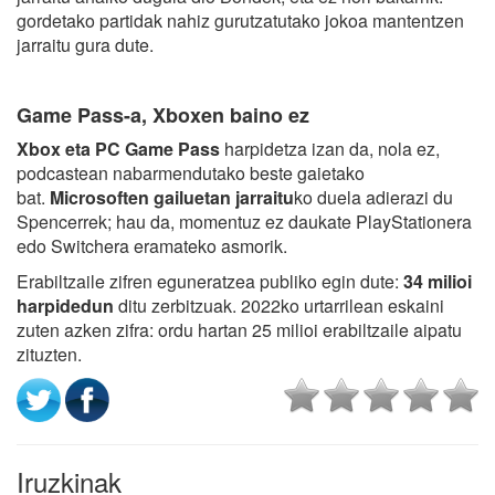
gordetako partidak nahiz gurutzatutako jokoa mantentzen
jarraitu gura dute.
Game Pass-a, Xboxen baino ez
Xbox eta PC Game Pass
harpidetza izan da, nola ez,
podcastean nabarmendutako beste gaietako
bat.
Microsoften gailuetan jarraitu
ko duela adierazi du
Spencerrek; hau da, momentuz ez daukate PlayStationera
edo Switchera eramateko asmorik.
Erabiltzaile zifren eguneratzea publiko egin dute:
34 milioi
harpidedun
ditu zerbitzuak. 2022ko urtarrilean eskaini
zuten azken zifra: ordu hartan 25 milioi erabiltzaile aipatu
zituzten.
Iruzkinak