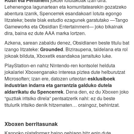
Rush eta Pentiment
jokoei lotutakoak izan dira.
Lehenengoa lagunartean eta komunitatearekin gozatzeko
abentura izanik, Spencerrek esandakoari lotuta egongo
litzateke; beste biak estudio ezagunek garatutako —Tango
Gameworks eta Obsidian Entertainment— joko bikainak
dira, baina ez dute AAA marka lortzen.
Azkena, sarean zabaldu denez, Obsidianen beste titulu bat
izango litzateke:
Grounded
. Biziraupena, taldelana eta rol
jokoak bilduta, Xboxetik esandakoa jarraituko luke.
PlayStation-en nahiz Nintendo-ren kontsolei helduta
jokalariei Xboxenganako interesa piztea dute helburutzat
Microsoften; izan ere, datozen urteotan
esklusiboek
industrian indarra eta garrantzia galduko dutela
aldarrikatu du Spencerrek
. Dena den, ez du Xboxen joko
“guztiak iritsiko direla” pentsatzerik nahi: ez du beste
titulurik iritsiko denik hitzematen… oraingoz, behintzat.
Xboxen berritasunak
Kanpoko plataformez baino gehiago hitz egin dute