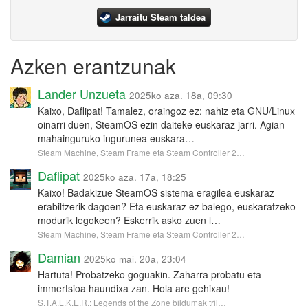
Jarraitu Steam taldea
Azken erantzunak
Lander Unzueta
2025ko aza. 18a, 09:30
Kaixo, Daflipat! Tamalez, oraingoz ez: nahiz eta GNU/Linux
oinarri duen, SteamOS ezin daiteke euskaraz jarri. Agian
mahainguruko ingurunea euskara…
Steam Machine, Steam Frame eta Steam Controller 2…
Daflipat
2025ko aza. 17a, 18:25
Kaixo! Badakizue SteamOS sistema eragilea euskaraz
erabiltzerik dagoen? Eta euskaraz ez balego, euskaratzeko
modurik legokeen? Eskerrik asko zuen l…
Steam Machine, Steam Frame eta Steam Controller 2…
Damian
2025ko mai. 20a, 23:04
Hartuta! Probatzeko goguakin. Zaharra probatu eta
immertsioa haundixa zan. Hola are gehixau!
S.T.A.L.K.E.R.: Legends of the Zone bildumak tril…