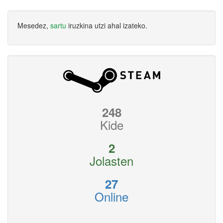
Mesedez,
sartu
iruzkina utzi ahal izateko.
248
Kide
2
Jolasten
27
Online