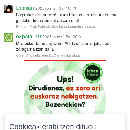
Damian
2025ko mai. 8a, 10:43
Begiratu kickstarterra! Itxura bikaina eta joko mota hau
gustoko duenarentzat aukera ona!
Prelude Dark Pain-ek Kickstarter kanpaina arrakas…
eZpata_10
2025ko mai. 5a, 20:01
Mila esker benetan, Outer Wilds euskaraz jokatzea
zoragarria izan da :D
Outer Wilds eta bere DLC-a, euskaratuta
Cookieak erabiltzen ditugu