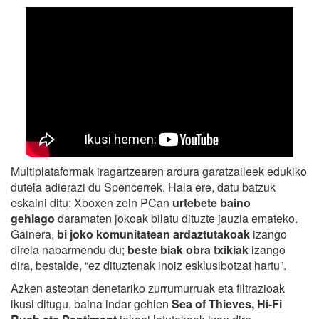
Multiplataformak iragartzearen ardura garatzaileek edukiko
dutela adierazi du Spencerrek. Hala ere, datu batzuk
eskaini ditu: Xboxen zein PCan
urtebete baino
gehiago
daramaten jokoak bilatu dituzte jauzia emateko.
Gainera,
bi joko komunitatean ardaztutakoak
izango
direla nabarmendu du;
beste biak obra txikiak
izango
dira, bestalde, “ez dituztenak inoiz esklusibotzat hartu”.
Azken asteotan denetariko zurrumurruak eta filtrazioak
ikusi ditugu, baina indar gehien
Sea of Thieves, Hi-Fi