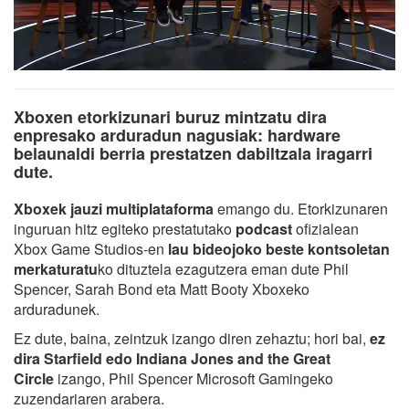
Xboxen etorkizunari buruz mintzatu dira
enpresako arduradun nagusiak: hardware
belaunaldi berria prestatzen dabiltzala iragarri
dute.
Xboxek jauzi multiplataforma
emango du. Etorkizunaren
inguruan hitz egiteko prestatutako
podcast
ofizialean
Xbox Game Studios-en
lau bideojoko beste kontsoletan
merkaturatu
ko dituztela ezagutzera eman dute Phil
Spencer, Sarah Bond eta Matt Booty Xboxeko
arduradunek.
Ez dute, baina, zeintzuk izango diren zehaztu; hori bai,
ez
dira Starfield edo Indiana Jones and the Great
Circle
izango, Phil Spencer Microsoft Gamingeko
zuzendariaren arabera.