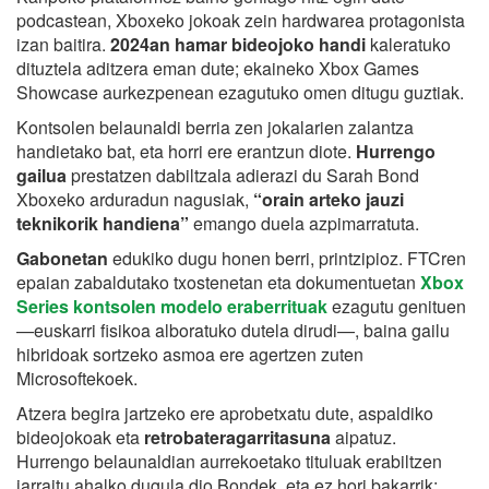
podcastean, Xboxeko jokoak zein hardwarea protagonista
izan baitira.
2024an hamar bideojoko handi
kaleratuko
dituztela aditzera eman dute; ekaineko Xbox Games
Showcase aurkezpenean ezagutuko omen ditugu guztiak.
Kontsolen belaunaldi berria zen jokalarien zalantza
handietako bat, eta horri ere erantzun diote.
Hurrengo
gailua
prestatzen dabiltzala adierazi du Sarah Bond
Xboxeko arduradun nagusiak,
“orain arteko jauzi
teknikorik handiena”
emango duela azpimarratuta.
Gabonetan
edukiko dugu honen berri, printzipioz. FTCren
epaian zabaldutako txostenetan eta dokumentuetan
Xbox
Series kontsolen modelo eraberrituak
ezagutu genituen
—euskarri fisikoa alboratuko dutela dirudi—, baina gailu
hibridoak sortzeko asmoa ere agertzen zuten
Microsoftekoek.
Atzera begira jartzeko ere aprobetxatu dute, aspaldiko
bideojokoak eta
retrobateragarritasuna
aipatuz.
Hurrengo belaunaldian aurrekoetako tituluak erabiltzen
jarraitu ahalko dugula dio Bondek, eta ez hori bakarrik: