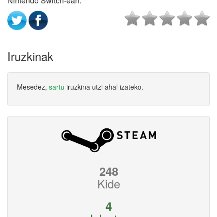
Nintendo Switch-ean.
Iruzkinak
Mesedez,
sartu
iruzkina utzi ahal izateko.
248
Kide
4