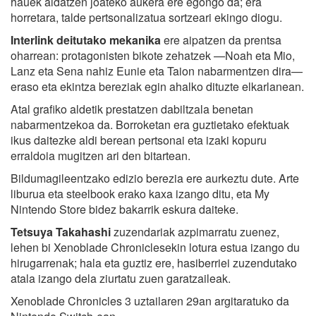
hauek aldatzen joateko aukera ere egongo da; era
horretara, talde pertsonalizatua sortzeari ekingo diogu.
Interlink deitutako mekanika
ere aipatzen da prentsa
oharrean: protagonisten bikote zehatzek —Noah eta Mio,
Lanz eta Sena nahiz Eunie eta Taion nabarmentzen dira—
eraso eta ekintza bereziak egin ahalko dituzte elkarlanean.
Atal grafiko aldetik prestatzen dabiltzala benetan
nabarmentzekoa da. Borroketan era guztietako efektuak
ikus daitezke aldi berean pertsonai eta izaki kopuru
erraldoia mugitzen ari den bitartean.
Bildumagileentzako edizio berezia ere aurkeztu dute. Arte
liburua eta steelbook erako kaxa izango ditu, eta My
Nintendo Store bidez bakarrik eskura daiteke.
Tetsuya Takahashi
zuzendariak azpimarratu zuenez,
lehen bi Xenoblade Chroniclesekin lotura estua izango du
hirugarrenak; hala eta guztiz ere, hasiberriei zuzendutako
atala izango dela ziurtatu zuen garatzaileak.
Xenoblade Chronicles 3 uztailaren 29an argitaratuko da