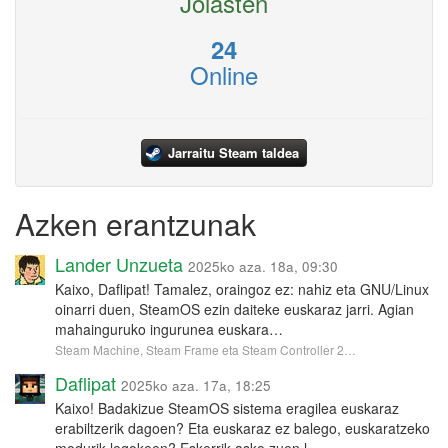
Jolasten
24
Online
Jarraitu Steam taldea
Azken erantzunak
Lander Unzueta
2025ko aza. 18a, 09:30
Kaixo, Daflipat! Tamalez, oraingoz ez: nahiz eta GNU/Linux
oinarri duen, SteamOS ezin daiteke euskaraz jarri. Agian
mahainguruko ingurunea euskara…
Steam Machine, Steam Frame eta Steam Controller 2…
Daflipat
2025ko aza. 17a, 18:25
Kaixo! Badakizue SteamOS sistema eragilea euskaraz
erabiltzerik dagoen? Eta euskaraz ez balego, euskaratzeko
modurik legokeen? Eskerrik asko zuen l…