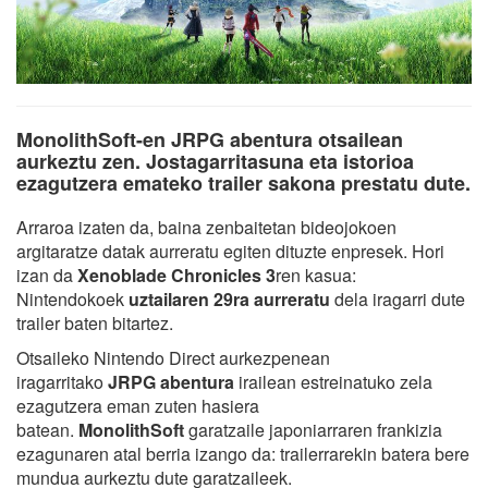
MonolithSoft-en JRPG abentura otsailean
aurkeztu zen. Jostagarritasuna eta istorioa
ezagutzera emateko trailer sakona prestatu dute.
Arraroa izaten da, baina zenbaitetan bideojokoen
argitaratze datak aurreratu egiten dituzte enpresek. Hori
izan da
Xenoblade Chronicles 3
ren kasua:
Nintendokoek
uztailaren 29ra aurreratu
dela iragarri dute
trailer baten bitartez.
Otsaileko Nintendo Direct aurkezpenean
iragarritako
JRPG abentura
irailean estreinatuko zela
ezagutzera eman zuten hasiera
batean.
MonolithSoft
garatzaile japoniarraren frankizia
ezagunaren atal berria izango da: trailerrarekin batera bere
mundua aurkeztu dute garatzaileek.