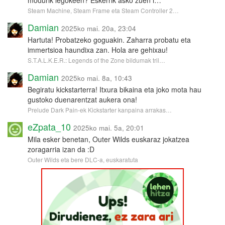
Steam Machine, Steam Frame eta Steam Controller 2…
Damian
2025ko mai. 20a, 23:04
Hartuta! Probatzeko goguakin. Zaharra probatu eta
immertsioa haundixa zan. Hola are gehixau!
S.T.A.L.K.E.R.: Legends of the Zone bildumak tril…
Damian
2025ko mai. 8a, 10:43
Begiratu kickstarterra! Itxura bikaina eta joko mota hau
gustoko duenarentzat aukera ona!
Prelude Dark Pain-ek Kickstarter kanpaina arrakas…
eZpata_10
2025ko mai. 5a, 20:01
Mila esker benetan, Outer Wilds euskaraz jokatzea
zoragarria izan da :D
Outer Wilds eta bere DLC-a, euskaratuta