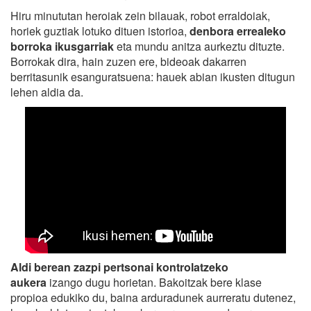
Hiru minututan heroiak zein bilauak, robot erraldoiak,
horiek guztiak lotuko dituen istorioa,
denbora errealeko
borroka ikusgarriak
eta mundu anitza aurkeztu dituzte.
Borrokak dira, hain zuzen ere, bideoak dakarren
berritasunik esanguratsuena: hauek abian ikusten ditugun
lehen aldia da.
Aldi berean zazpi pertsonai kontrolatzeko
aukera
izango dugu horietan. Bakoitzak bere klase
propioa edukiko du, baina arduradunek aurreratu dutenez,