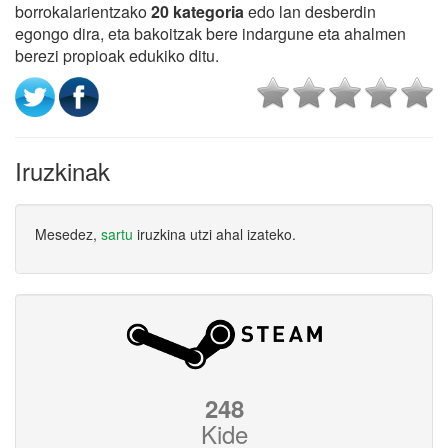
borrokalarientzako
20 kategoria
edo lan desberdin
egongo dira, eta bakoitzak bere indargune eta ahalmen
berezi propioak edukiko ditu.
Iruzkinak
Mesedez,
sartu
iruzkina utzi ahal izateko.
248
Kide