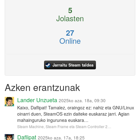
5
Jolasten
27
Online
Jarraitu Steam taldea
Azken erantzunak
Lander Unzueta
2025ko aza. 18a, 09:30
Kaixo, Daflipat! Tamalez, oraingoz ez: nahiz eta GNU/Linux
oinarri duen, SteamOS ezin daiteke euskaraz jarri. Agian
mahainguruko ingurunea euskara…
Steam Machine, Steam Frame eta Steam Controller 2…
Daflipat
2025ko aza. 17a, 18:25