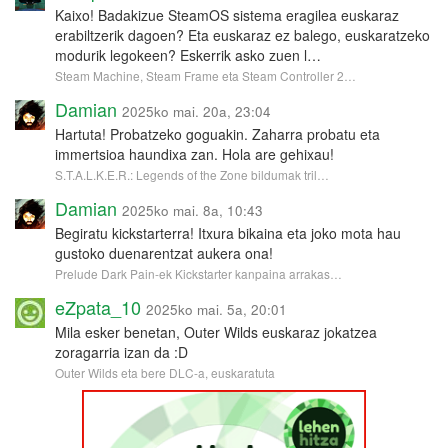
Kaixo! Badakizue SteamOS sistema eragilea euskaraz
erabiltzerik dagoen? Eta euskaraz ez balego, euskaratzeko
modurik legokeen? Eskerrik asko zuen l…
Steam Machine, Steam Frame eta Steam Controller 2…
Damian
2025ko mai. 20a, 23:04
Hartuta! Probatzeko goguakin. Zaharra probatu eta
immertsioa haundixa zan. Hola are gehixau!
S.T.A.L.K.E.R.: Legends of the Zone bildumak tril…
Damian
2025ko mai. 8a, 10:43
Begiratu kickstarterra! Itxura bikaina eta joko mota hau
gustoko duenarentzat aukera ona!
Prelude Dark Pain-ek Kickstarter kanpaina arrakas…
eZpata_10
2025ko mai. 5a, 20:01
Mila esker benetan, Outer Wilds euskaraz jokatzea
zoragarria izan da :D
Outer Wilds eta bere DLC-a, euskaratuta