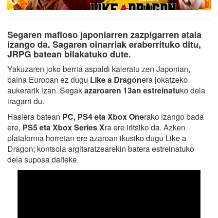
Segaren mafioso japoniarren zazpigarren atala
izango da. Sagaren oinarriak eraberrituko ditu,
JRPG batean bilakatuko dute.
Yakuzaren joko berria aspaldi kaleratu zen Japonian,
baina Europan ez dugu
Like a Dragon
era jokatzeko
aukerarik izan. Segak
azaroaren 13an estreinatu
ko dela
iragarri du.
Hasiera batean
PC, PS4 eta Xbox One
rako izango bada
ere,
PS5 eta Xbox Series X
ra ere iritsiko da. Azken
plataforma horretan ere azaroan ikusiko dugu Like a
Dragon; kontsola argitaratzearekin batera estreinatuko
dela suposa daiteke.