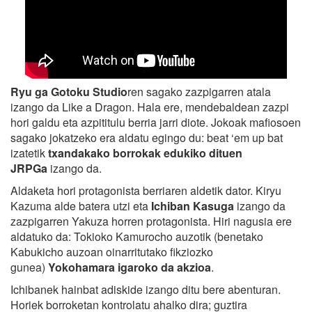
Ryu ga Gotoku Studio
ren sagako zazpigarren atala
izango da Like a Dragon. Hala ere, mendebaldean zazpi
hori galdu eta azpititulu berria jarri diote. Jokoak mafiosoen
sagako jokatzeko era aldatu egingo du: beat ‘em up bat
izatetik
txandakako borrokak edukiko dituen
JRPGa
izango da.
Aldaketa hori protagonista berriaren aldetik dator. Kiryu
Kazuma alde batera utzi eta
Ichiban Kasuga
izango da
zazpigarren Yakuza horren protagonista. Hiri nagusia ere
aldatuko da: Tokioko Kamurocho auzotik (benetako
Kabukicho auzoan oinarritutako fikziozko
gunea)
Yokohamara igaroko da akzioa
.
Ichibanek hainbat adiskide izango ditu bere abenturan.
Horiek borroketan kontrolatu ahalko dira; guztira