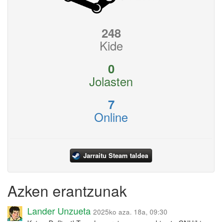
248
Kide
0
Jolasten
7
Online
Jarraitu Steam taldea
Azken erantzunak
Lander Unzueta
2025ko aza. 18a, 09:30