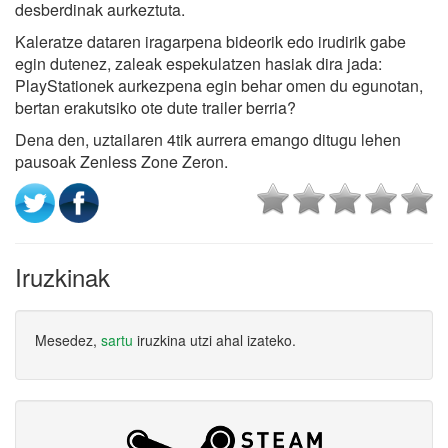
desberdinak aurkeztuta.
Kaleratze dataren iragarpena bideorik edo irudirik gabe
egin dutenez, zaleak espekulatzen hasiak dira jada:
PlayStationek aurkezpena egin behar omen du egunotan,
bertan erakutsiko ote dute trailer berria?
Dena den, uztailaren 4tik aurrera emango ditugu lehen
pausoak Zenless Zone Zeron.
Iruzkinak
Mesedez,
sartu
iruzkina utzi ahal izateko.