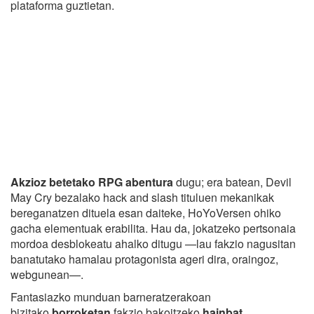
plataforma guztietan.
Akzioz betetako RPG abentura
dugu; era batean, Devil
May Cry bezalako hack and slash tituluen mekanikak
bereganatzen dituela esan daiteke, HoYoVersen ohiko
gacha elementuak erabilita. Hau da, jokatzeko pertsonaia
mordoa desblokeatu ahalko ditugu —lau fakzio nagusitan
banatutako hamalau protagonista ageri dira, oraingoz,
webgunean—.
Fantasiazko munduan barneratzerakoan
bizitako
borroketan
fakzio bakoitzeko
hainbat