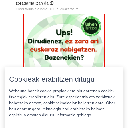
zoragarria izan da :D
Outer Wilds eta bere DLC-a, euskaratuta
Cookieak erabiltzen ditugu
Webgune honek cookie propioak eta hirugarrenen cookie-
fitxategiak erabiltzen ditu. Zure esperientzia eta zerbitzuak
hobetzeko asmoz, cookie teknologiaz baliatzen gara. Ohar
hau onartuz gero, teknologia hori erabiltzeko baimen
esplizitua ematen diguzu.
Informazio gehiago.
Pribatutasun politika
|
Cookie politika
|
Lizentziak
Erabilera baldintzak