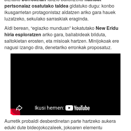
pertsonaiaz osatutako taldea
gidatuko dugu: konbo
ikusgarrietan protagonistaz aldatzen ariko gara hauek
luzatzeko, sekulako sarraskiak eraginda.
Aldi berean, “egiazko munduan” kokatutako
New Eridu
hiria esploratzen
ariko gara, baliabideak bilduta,
saltokietan erosten, eta misioak hartzen. Minijokoak ere
nagusi izango dira, denetariko erronkak proposatuz.
Aurretik probaldi desberdinetan parte hartzeko aukera
eduki dute bideojokozaleek, jokoaren elementu