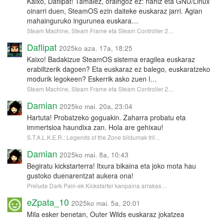
Kaixo, Daflipat! Tamalez, oraingoz ez: nahiz eta GNU/Linux
oinarri duen, SteamOS ezin daiteke euskaraz jarri. Agian
mahainguruko ingurunea euskara…
Steam Machine, Steam Frame eta Steam Controller 2…
Daflipat
2025ko aza. 17a, 18:25
Kaixo! Badakizue SteamOS sistema eragilea euskaraz
erabiltzerik dagoen? Eta euskaraz ez balego, euskaratzeko
modurik legokeen? Eskerrik asko zuen l…
Steam Machine, Steam Frame eta Steam Controller 2…
Damian
2025ko mai. 20a, 23:04
Hartuta! Probatzeko goguakin. Zaharra probatu eta
immertsioa haundixa zan. Hola are gehixau!
S.T.A.L.K.E.R.: Legends of the Zone bildumak tril…
Damian
2025ko mai. 8a, 10:43
Begiratu kickstarterra! Itxura bikaina eta joko mota hau
gustoko duenarentzat aukera ona!
Prelude Dark Pain-ek Kickstarter kanpaina arrakas…
eZpata_10
2025ko mai. 5a, 20:01
Mila esker benetan, Outer Wilds euskaraz jokatzea