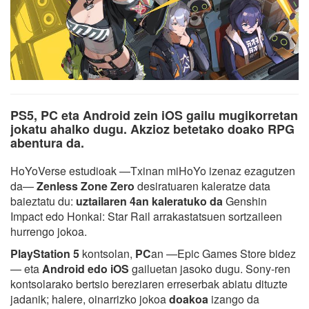
PS5, PC eta Android zein iOS gailu mugikorretan
jokatu ahalko dugu. Akzioz betetako doako RPG
abentura da.
HoYoVerse estudioak —Txinan miHoYo izenaz ezagutzen
da—
Zenless Zone Zero
desiratuaren kaleratze data
baieztatu du:
uztailaren 4an kaleratuko da
Genshin
Impact edo Honkai: Star Rail arrakastatsuen sortzaileen
hurrengo jokoa.
PlayStation 5
kontsolan,
PC
an —Epic Games Store bidez
— eta
Android edo iOS
gailuetan jasoko dugu. Sony-ren
kontsolarako bertsio bereziaren erreserbak abiatu dituzte
jadanik; halere, oinarrizko jokoa
doakoa
izango da