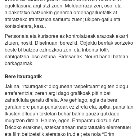
egokitasuna argi utzi zuen. Moldaerraza zen, oso, eta
aldaketatxo batzuekin generoa ordenagailuetatik at
ateratzeko trantsizioa samurtu zuen; ukipen-gailu eta
kontsoletara, kasu.
Pertsonaia eta kurtsorea ez kontrolatzeak arazoak ekarri
zituen, noski. Diseinuan, bereziki. Objektu berriak sortzeko
beste bi batzea ezinezkoa zen; eta inbentariotik
nabigatzea, oso astuna. Bidesariak. Neurri handi batean,
barkagarriak.
Bere itxuragatik
Jakina, “itxuragatik” diogunean “aspektuari” egiten diogu
erreferentzia; zeren argi dago grafikoak pittin bat
zaharkituta geratu direla. Are gehiago, egia da bere
garaian ere punta-puntakoak ez zirela eta, apika, pantailan
ikusten ditugun tokietan behar baino gauza gutxiago
mugitzen direla. Halere, egon. Erreparatu diozue Art
Décoko eraikinei, aztekar artean inspiratutako elementuei
eta film beltzetatik ateratako irudiei; eta nola “Grim