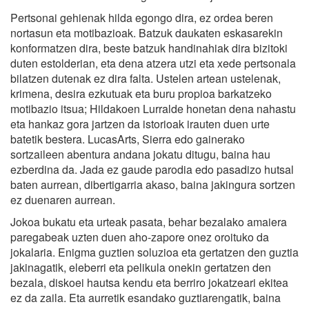
Pertsonai gehienak hilda egongo dira, ez ordea beren
nortasun eta motibazioak. Batzuk daukaten eskasarekin
konformatzen dira, beste batzuk handinahiak dira bizitoki
duten estolderian, eta dena atzera utzi eta xede pertsonala
bilatzen dutenak ez dira falta. Ustelen artean ustelenak,
krimena, desira ezkutuak eta buru propioa barkatzeko
motibazio itsua; Hildakoen Lurralde honetan dena nahastu
eta hankaz gora jartzen da istorioak irauten duen urte
batetik bestera. LucasArts, Sierra edo gainerako
sortzaileen abentura andana jokatu ditugu, baina hau
ezberdina da. Jada ez gaude parodia edo pasadizo hutsal
baten aurrean, dibertigarria akaso, baina jakingura sortzen
ez duenaren aurrean.
Jokoa bukatu eta urteak pasata, behar bezalako amaiera
paregabeak uzten duen aho-zapore onez oroituko da
jokalaria. Enigma guztien soluzioa eta gertatzen den guztia
jakinagatik, eleberri eta pelikula onekin gertatzen den
bezala, diskoei hautsa kendu eta berriro jokatzeari ekitea
ez da zaila. Eta aurretik esandako guztiarengatik, baina