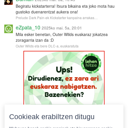
Begiratu kickstarterra! Itxura bikaina eta joko mota hau
gustoko duenarentzat aukera ona!
Prelude Dark Pain-ek Kickstarter kanpaina arrakas…
eZpata_10
2025ko mai. 5a, 20:01
Mila esker benetan, Outer Wilds euskaraz jokatzea
zoragarria izan da :D
Outer Wilds eta bere DLC-a, euskaratuta
Cookieak erabiltzen ditugu