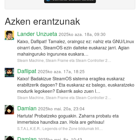
Azken erantzunak
Lander Unzueta
2025ko aza. 18a, 09:30
Kaixo, Daflipat! Tamalez, oraingoz ez: nahiz eta GNU/Linux
oinarri duen, SteamOS ezin daiteke euskaraz jarri. Agian
mahainguruko ingurunea euskara…
Steam Machine, Steam Frame eta Steam Controller 2…
Daflipat
2025ko aza. 17a, 18:25
Kaixo! Badakizue SteamOS sistema eragilea euskaraz
erabiltzerik dagoen? Eta euskaraz ez balego, euskaratzeko
modurik legokeen? Eskerrik asko zuen l…
Steam Machine, Steam Frame eta Steam Controller 2…
Damian
2025ko mai. 20a, 23:04
Hartuta! Probatzeko goguakin. Zaharra probatu eta
immertsioa haundixa zan. Hola are gehixau!
S.T.A.L.K.E.R.: Legends of the Zone bildumak tril…
Damian
2025ko mai. 8a, 10:43