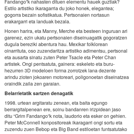
Fandango”k nahasten dituen elementu hauek guztiak?
Estilo artistiko ikaragarria du joko honek, elegantea;
gogorra bezain sofistikatua. Pertsonaien nortasun
erakargarri eta landuak bezala.
Honen harira, eta Manny, Merche eta besteen inguruan ari
garenez, ezin ukatu pertsonaien diseinuagatik gogoratzen
dugula bereziki abentura hau. Mexikar folklorean
oinarrituta, oso zuzendaritza artistiko adimentsu, pertsonal
eta ausarta sinatu zuten Peter Tsacle eta Peter Chan
artistek. Ongi pentsatuta, gainera: eskeleto eta buru-
hezurren 3D modeloen forma zorrotzek lana dezente
arindu zioten jokoaren motoreari, poligonoetan diseinatzea
oraindik zaila zen garaian.
Belarrietatik sartzen denagatik
1998. urtean argitaratu zenean, eta baita egungo
berrargitalpenean ere, soinu bandanren irizpidean jaso
ditu “Grim Fandango”k nota, laudorio eta esker on gehien.
Peter McConnell konpositoreak ikaragarri ongi sortu eta
zuzendu zuen Bebop eta Big Band estiloetan funtsatutako