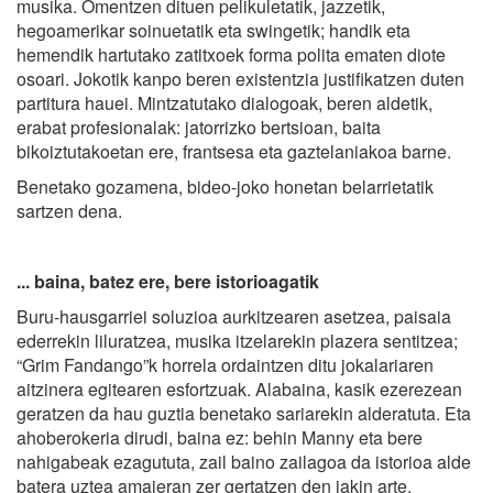
musika. Omentzen dituen pelikuletatik, jazzetik,
hegoamerikar soinuetatik eta swingetik; handik eta
hemendik hartutako zatitxoek forma polita ematen diote
osoari. Jokotik kanpo beren existentzia justifikatzen duten
partitura hauei. Mintzatutako dialogoak, beren aldetik,
erabat profesionalak: jatorrizko bertsioan, baita
bikoiztutakoetan ere, frantsesa eta gaztelaniakoa barne.
Benetako gozamena, bideo-joko honetan belarrietatik
sartzen dena.
... baina, batez ere, bere istorioagatik
Buru-hausgarriei soluzioa aurkitzearen asetzea, paisaia
ederrekin liluratzea, musika itzelarekin plazera sentitzea;
“Grim Fandango”k horrela ordaintzen ditu jokalariaren
aitzinera egitearen esfortzuak. Alabaina, kasik ezerezean
geratzen da hau guztia benetako sariarekin alderatuta. Eta
ahoberokeria dirudi, baina ez: behin Manny eta bere
nahigabeak ezagututa, zail baino zailagoa da istorioa alde
batera uztea amaieran zer gertatzen den jakin arte.