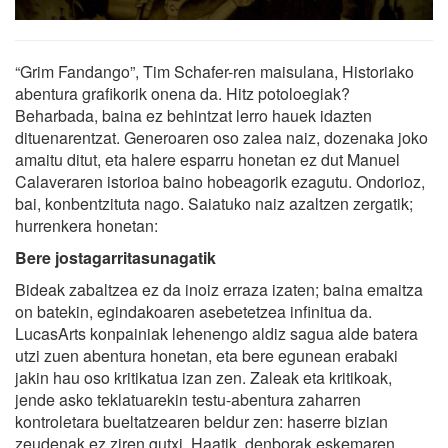
“Grim Fandango”, Tim Schafer-ren maisulana, Historiako
abentura grafikorik onena da. Hitz potoloegiak?
Beharbada, baina ez behintzat lerro hauek idazten
dituenarentzat. Generoaren oso zalea naiz, dozenaka joko
amaitu ditut, eta halere esparru honetan ez dut Manuel
Calaveraren istorioa baino hobeagorik ezagutu. Ondorioz,
bai, konbentzituta nago. Saiatuko naiz azaltzen zergatik;
hurrenkera honetan:
Bere jostagarritasunagatik
Bideak zabaltzea ez da inoiz erraza izaten; baina emaitza
on batekin, egindakoaren asebetetzea infinitua da.
LucasArts konpainiak lehenengo aldiz sagua alde batera
utzi zuen abentura honetan, eta bere egunean erabaki
jakin hau oso kritikatua izan zen. Zaleak eta kritikoak,
jende asko teklatuarekin testu-abentura zaharren
kontroletara bueltatzearen beldur zen: haserre bizian
zeudenak ez ziren gutxi. Haatik, denborak eskemaren