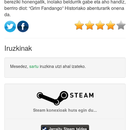
bereziki honengatik, inolako beldurrik gabe eta aho handiz,
berriro diot: “Grim Fandango” Historiako abenturarik onena
da.
Iruzkinak
Mesedez,
sartu
iruzkina utzi ahal izateko.
Steam konexioak huts egin du...
Jarraitu Steam taldea