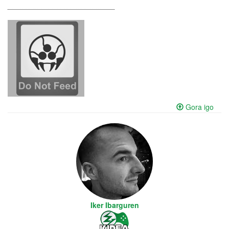
Gora igo
Iker Ibarguren