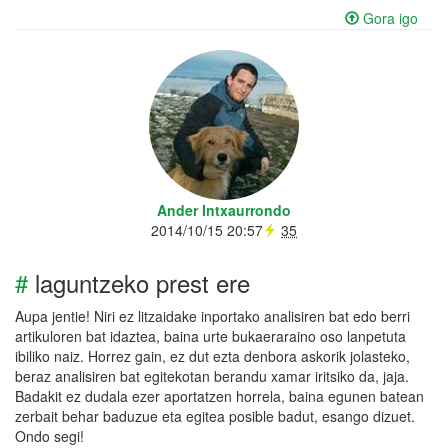
Gora igo
Ander Intxaurrondo
2014/10/15 20:57
35
#
laguntzeko prest ere
Aupa jentie! Niri ez litzaidake inportako analisiren bat edo berri
artikuloren bat idaztea, baina urte bukaeraraino oso lanpetuta
ibiliko naiz. Horrez gain, ez dut ezta denbora askorik jolasteko,
beraz analisiren bat egitekotan berandu xamar iritsiko da, jaja.
Badakit ez dudala ezer aportatzen horrela, baina egunen batean
zerbait behar baduzue eta egitea posible badut, esango dizuet.
Ondo segi!