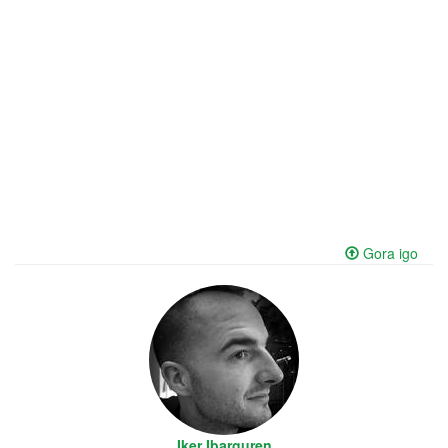
Gora igo
Iker Ibarguren