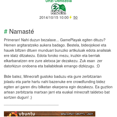
Urtzi Odriozola
2014/10/15 10:00
50
#
Namasté
Primeran! Nahi duzun bezalaxe... GamePlayak egiten dituzu?
Hemen argitaratzeko aukera badago. Bestela, bideojokoei eta
hauek biltzen dituen munduari buruzko artikuluak edota analisiak
ere idatz ditzakezu. Edota foroko mezu, iruzkin eta berriak
elkarbanatzen ere zure aletxoa jar dezakezu. Zuk esan zer
datorkizun ondoena eta baliabideak emango dizkizugu. :D
Bide batez, Minecraft gustoko baduzu eta gure zerbitzarian
jolastu eta parte hartu nahi bazenuke ere crowdfunding bidez
egiten ari garen diru bilketan ekarpena egin dezakezu. Ea guztion
artean zerbitzaria martxan jarri eta euskal minecraft taldetxo bat
sortzen dugun! ;)