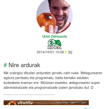
Urtzi Odriozola
2014/10/01 10:06
50
#
Nire ardurak
Nik oraingoz ditudan ardurekin jarraitu nahi nuke. Webgunearen
egitura pentsatu eta programatu, baita bertako edukien
kudeaketa eraman ere. Motzean esateko, webgunearen super
administratzaile eta programatzaile izaten jarraituko dut :D