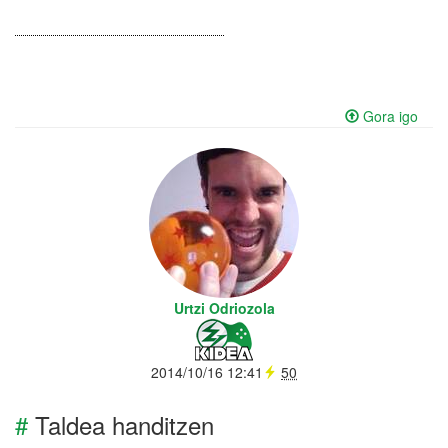
Gora igo
Urtzi Odriozola
2014/10/16 12:41
50
#
Taldea handitzen