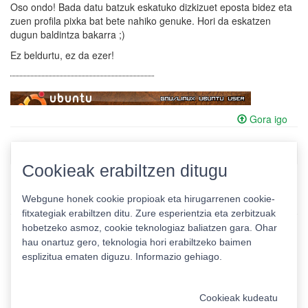
Oso ondo! Bada datu batzuk eskatuko dizkizuet eposta bidez eta
zuen profila pixka bat bete nahiko genuke. Hori da eskatzen
dugun baldintza bakarra ;)
Ez beldurtu, ez da ezer!
Gora igo
Denak
->
Antolakuntza
->
GE ardurak
Cookieak erabiltzen ditugu
Webgune honek cookie propioak eta hirugarrenen cookie-
fitxategiak erabiltzen ditu. Zure esperientzia eta zerbitzuak
hobetzeko asmoz, cookie teknologiaz baliatzen gara. Ohar
hau onartuz gero, teknologia hori erabiltzeko baimen
esplizitua ematen diguzu.
Informazio gehiago.
Pribatutasun politika
|
Cookie politika
|
Lizentziak
Erabilera baldintzak
Kontaktua
|
Estatistikak
Cookieak kudeatu