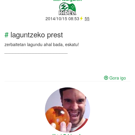
2014/10/15 08:53
55
#
laguntzeko prest
zerbaitetan lagundu ahal bada, eskatu!
Gora igo