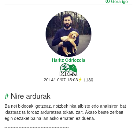
Gora igo
Haritz Odriozola
2014/10/07 15:03
1180
#
Nire ardurak
Ba nei bideoak igotzeaz, noizbehinka albiste edo analisiren bat
idazteaz ta foroaz arduratzea tokatu zait. Akaso beste zerbait
egin dezaket baina lan asko ematen ez duena.