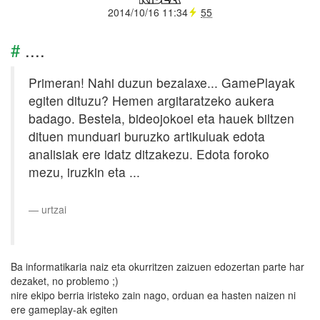
2014/10/16 11:34
55
#
....
Primeran! Nahi duzun bezalaxe... GamePlayak
egiten dituzu? Hemen argitaratzeko aukera
badago. Bestela, bideojokoei eta hauek biltzen
dituen munduari buruzko artikuluak edota
analisiak ere idatz ditzakezu. Edota foroko
mezu, iruzkin eta ...
urtzai
Ba informatikaria naiz eta okurritzen zaizuen edozertan parte har
dezaket, no problemo ;)
nire ekipo berria iristeko zain nago, orduan ea hasten naizen ni
ere gameplay-ak egiten