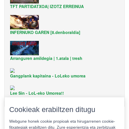
TFT PARTIDATXOA| IZOTZ ERREINUA
INFERNUKO GAREN [8.denboraldia]
Arranguren amildegia | 1.atala | tresh
Gangplank kapitaina - LoLeko umorea
Lee Sin - LoL-eko Umorea!!
Cookieak erabiltzen ditugu
Webgune honek cookie propioak eta hirugarrenen cookie-
fitxategiak erabiltzen ditu. Zure esperientzia eta zerbitzuak