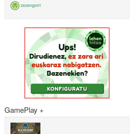
zezengorri
GamePlay +