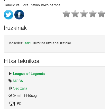
Camille vs Fiora Platino IV-ko partida
Iruzkinak
Mesedez,
sartu
iruzkina utzi ahal izateko.
Fitxa teknikoa
League of Legends
MOBA
Oso zaila
24min 1440seg
PC