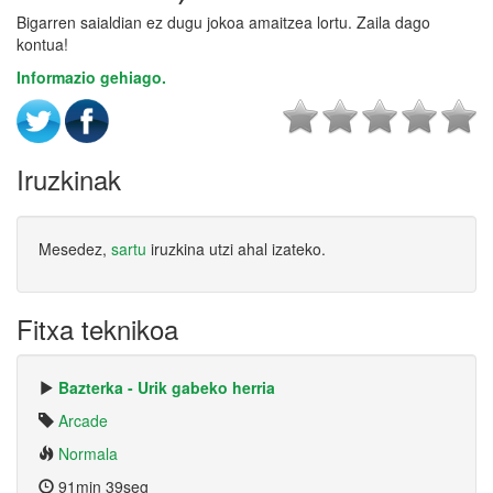
Bigarren saialdian ez dugu jokoa amaitzea lortu. Zaila dago
kontua!
Informazio gehiago.
Iruzkinak
Mesedez,
sartu
iruzkina utzi ahal izateko.
Fitxa teknikoa
Bazterka - Urik gabeko herria
Arcade
Normala
91min 39seg