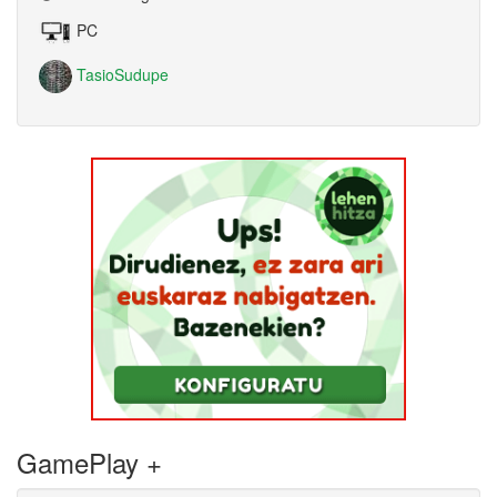
PC
TasioSudupe
GamePlay +