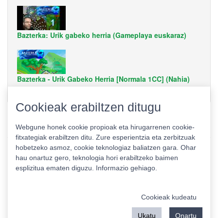
Bazterka: Urik gabeko herria (Gameplaya euskaraz)
Bazterka - Urik Gabeko Herria [Normala 1CC] (Nahia)
Cookieak erabiltzen ditugu
Webgune honek cookie propioak eta hirugarrenen cookie-
fitxategiak erabiltzen ditu. Zure esperientzia eta zerbitzuak
hobetzeko asmoz, cookie teknologiaz baliatzen gara. Ohar
hau onartuz gero, teknologia hori erabiltzeko baimen
esplizitua ematen diguzu.
Informazio gehiago.
Pribatutasun politika
|
Cookie politika
|
Lizentziak
Erabilera baldintzak
Kontaktua
|
Estatistikak
Cookieak kudeatu
Babeslea:
Ukatu
Onartu