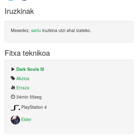
Iruzkinak
Mesedez,
sartu
iruzkina utzi ahal izateko.
Fitxa teknikoa
Dark Souls III
Akzioa
Erraza
34min 55seg
PlayStation 4
Eider