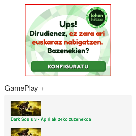
GamePlay +
Dark Souls 3 - Apirilak 24ko zuzenekoa