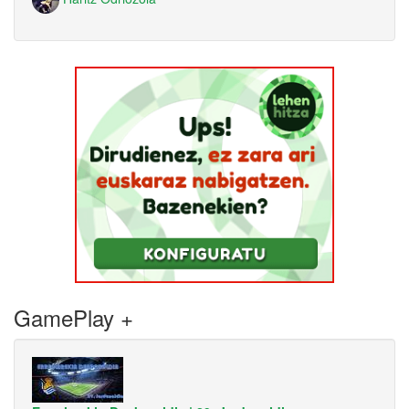
GamePlay +