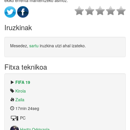
ekiko errenta mantentzeko asmoz.
Iruzkinak
Mesedez,
sartu
iruzkina utzi ahal izateko.
Fitxa teknikoa
FIFA 19
Kirola
Zaila
17min 24seg
PC
Haritz Odriozola