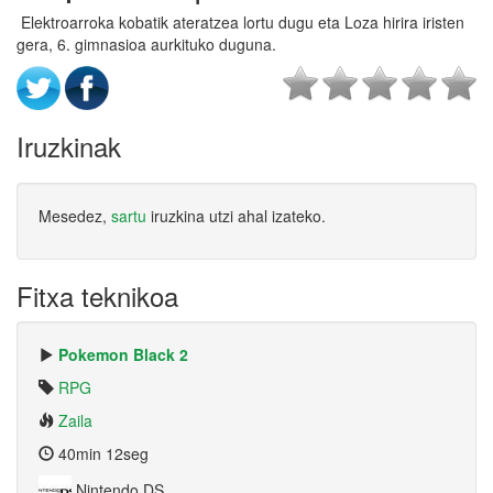
Elektroarroka kobatik ateratzea lortu dugu eta Loza hirira iristen
gera, 6. gimnasioa aurkituko duguna.
Iruzkinak
Mesedez,
sartu
iruzkina utzi ahal izateko.
Fitxa teknikoa
Pokemon Black 2
RPG
Zaila
40min 12seg
Nintendo DS