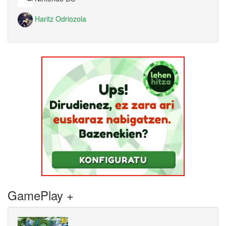
Haritz Odriozola
GamePlay +