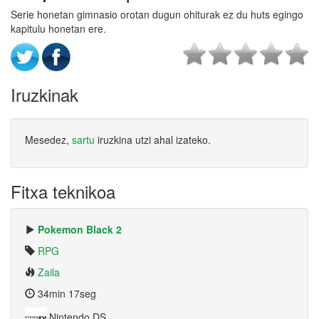
Serie honetan gimnasio orotan dugun ohiturak ez du huts egingo
kapitulu honetan ere.
Iruzkinak
Mesedez,
sartu
iruzkina utzi ahal izateko.
Fitxa teknikoa
Pokemon Black 2
RPG
Zaila
34min 17seg
Nintendo DS