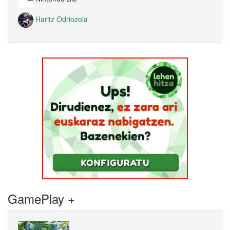
Haritz Odriozola
GamePlay +