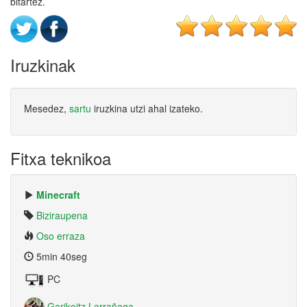
bitartez.
Iruzkinak
Mesedez,
sartu
iruzkina utzi ahal izateko.
Fitxa teknikoa
Minecraft
Biziraupena
Oso erraza
5min 40seg
PC
Garikoitz Larrañaga