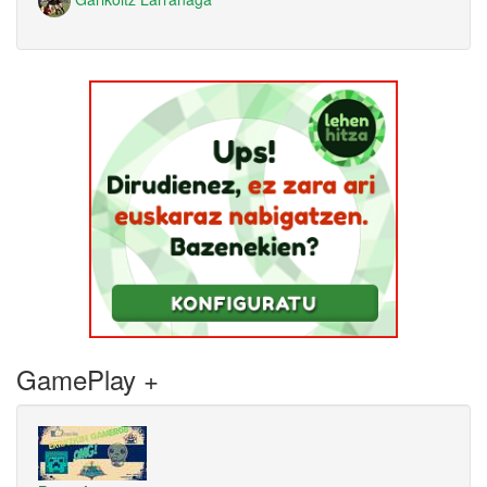
GamePlay +