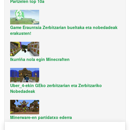
Partzelen top 10a
Game Erauntsia Zerbitzarian bueltaka eta nobedadeak
erakusten!
Ikurriña nola egin Minecraften
Uber_4-ekin GEko zerbitzarian eta Zerbitzariko
Nobedadeak
Minerware-en partidatxo ederra