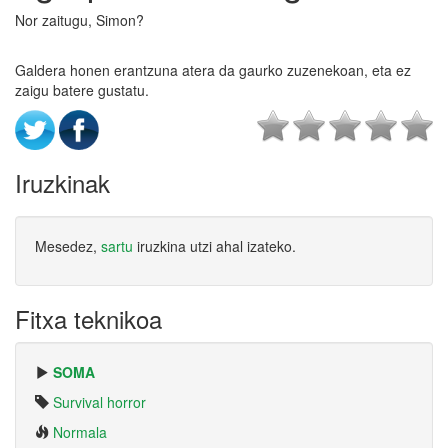
Nor zaitugu, Simon?
Galdera honen erantzuna atera da gaurko zuzenekoan, eta ez
zaigu batere gustatu.
Iruzkinak
Mesedez,
sartu
iruzkina utzi ahal izateko.
Fitxa teknikoa
SOMA
Survival horror
Normala