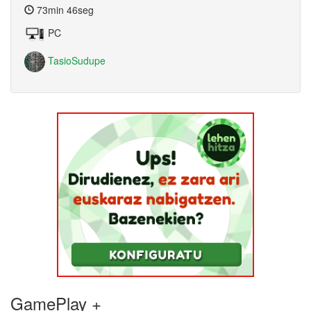
73min 46seg
PC
TasioSudupe
GamePlay +