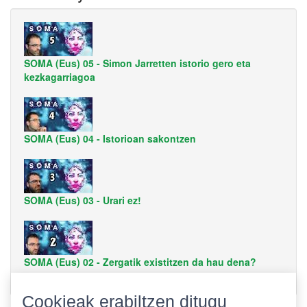
SOMA (Eus) 05 - Simon Jarretten istorio gero eta
kezkagarriagoa
SOMA (Eus) 04 - Istorioan sakontzen
SOMA (Eus) 03 - Urari ez!
SOMA (Eus) 02 - Zergatik existitzen da hau dena?
Cookieak erabiltzen ditugu