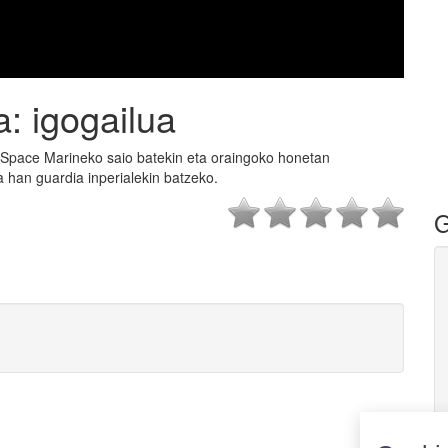
: igogailua
 Space Marineko saio batekin eta oraingoko honetan
a han guardia inperialekin batzeko.
G