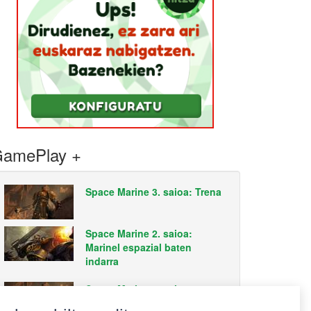
amePlay +
Space Marine 3. saioa: Trena
Space Marine 2. saioa:
Marinel espazial baten
indarra
Space Marine 1. saioa: 40.000
urtean guda besterik ez dago