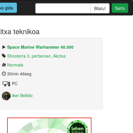
ko gida
Sartu
itxa teknikoa
Space Marine Warhammer 40.000
Shooterra 3. pertsonan
,
Akzioa
Normala
30min 46seg
PC
Iker Bellido