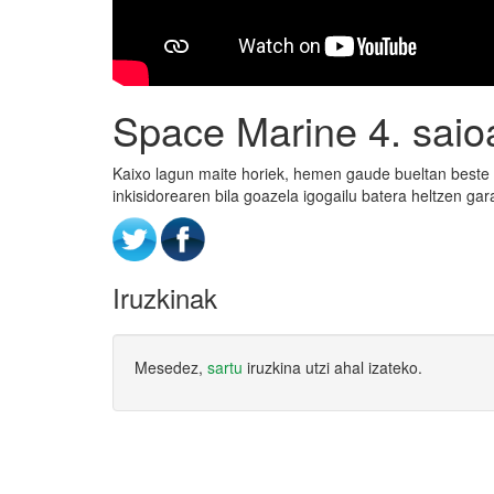
Space Marine 4. saioa
Kaixo lagun maite horiek, hemen gaude bueltan beste
inkisidorearen bila goazela igogailu batera heltzen gar
Iruzkinak
Mesedez,
sartu
iruzkina utzi ahal izateko.