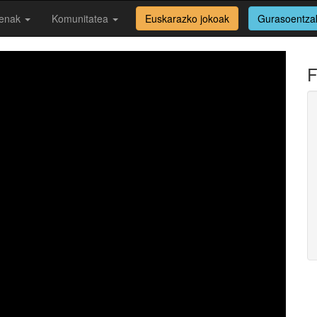
enak
Komunitatea
Euskarazko jokoak
Gurasoentza
F