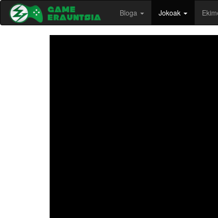
Bloga
Jokoak
Ekim
-->