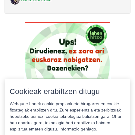
Cookieak erabiltzen ditugu
Webgune honek cookie propioak eta hirugarrenen cookie-
fitxategiak erabiltzen ditu. Zure esperientzia eta zerbitzuak
hobetzeko asmoz, cookie teknologiaz baliatzen gara. Ohar
hau onartuz gero, teknologia hori erabiltzeko baimen
esplizitua ematen diguzu.
Informazio gehiago.
Pribatutasun politika
|
Cookie politika
|
Lizentziak