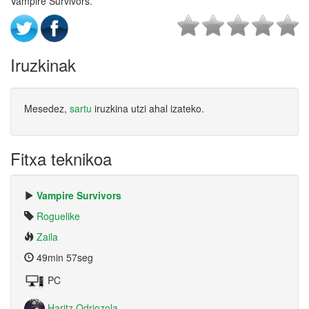
Vampire Survivors.
Iruzkinak
Mesedez,
sartu
iruzkina utzi ahal izateko.
Fitxa teknikoa
Vampire Survivors
Roguelike
Zaila
49min 57seg
PC
Haritz Odriozola