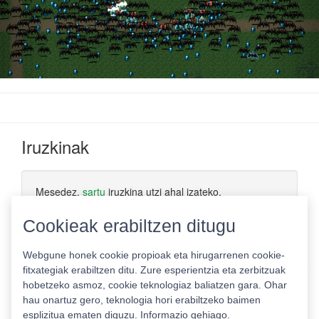
Iruzkinak
Mesedez,
sartu
iruzkina utzi ahal izateko.
Cookieak erabiltzen ditugu
Webgune honek cookie propioak eta hirugarrenen cookie-
fitxategiak erabiltzen ditu. Zure esperientzia eta zerbitzuak
hobetzeko asmoz, cookie teknologiaz baliatzen gara. Ohar
hau onartuz gero, teknologia hori erabiltzeko baimen
esplizitua ematen diguzu.
Informazio gehiago.