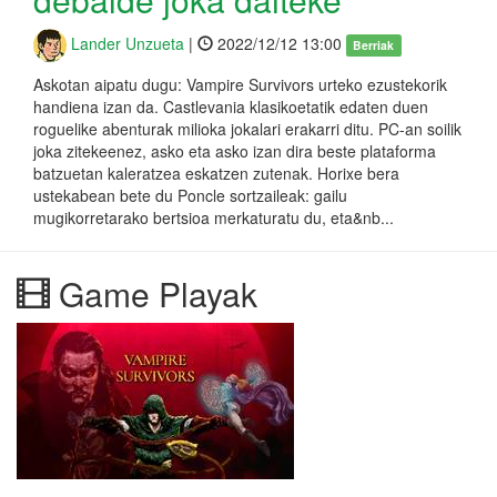
Lander Unzueta
|
2022/12/12 13:00
Berriak
Askotan aipatu dugu: Vampire Survivors urteko ezustekorik
handiena izan da. Castlevania klasikoetatik edaten duen
roguelike abenturak milioka jokalari erakarri ditu. PC-an soilik
joka zitekeenez, asko eta asko izan dira beste plataforma
batzuetan kaleratzea eskatzen zutenak. Horixe bera
ustekabean bete du Poncle sortzaileak: gailu
mugikorretarako bertsioa merkaturatu du, eta&nb...
Game Playak