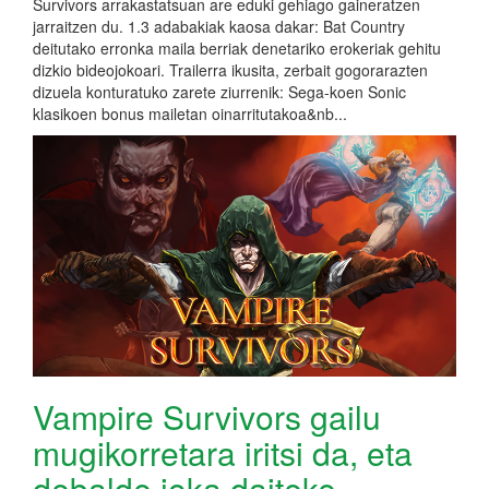
Survivors arrakastatsuan are eduki gehiago gaineratzen
jarraitzen du. 1.3 adabakiak kaosa dakar: Bat Country
deitutako erronka maila berriak denetariko erokeriak gehitu
dizkio bideojokoari. Trailerra ikusita, zerbait gogorarazten
dizuela konturatuko zarete ziurrenik: Sega-koen Sonic
klasikoen bonus mailetan oinarritutakoa&nb...
Vampire Survivors gailu
mugikorretara iritsi da, eta
debalde joka daiteke