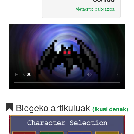
Metacritic balorazioa
Blogeko artikuluak
(Ikusi denak)