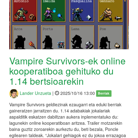
Vampire Survivors-ek online
kooperatiboa gehituko du
1.14 bertsioarekin
Lander Unzueta
|
2025/10/16 13:00
Berriak
Vampire Survivors geldiezinak ezaugarri eta eduki berriak
gaineratzen jarraitzen du. 1.14 adabakiak jokalariak
aspalditik eskatzen dabiltzan aukera inplementatuko du:
lagunekin online kooperatiboan aritzea. Trailer motzarekin
baina guztiz zoroarekin aurkeztu du, beti bezala, Poncle
egilearen taldeak. “Jokalari gehiagok ez du jokoa errazagoa