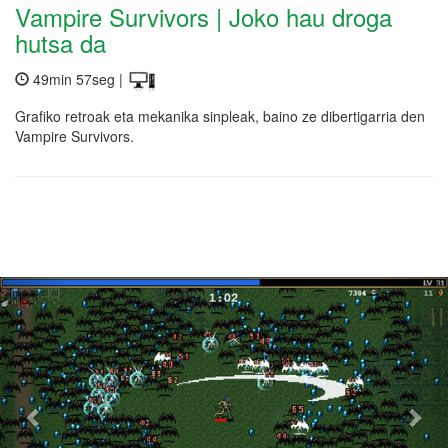
Vampire Survivors | Joko hau droga
hutsa da
49min 57seg |
Grafiko retroak eta mekanika sinpleak, baino ze dibertigarria den
Vampire Survivors.