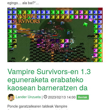
egingo… ala bai?”...
Vampire Survivors-en 1.3
eguneraketa erabateko
kaosean barneratzen da
Lander Unzueta
|
2023/02/13 14:00
Berriak
Poncle garatzailearen taldeak Vampire