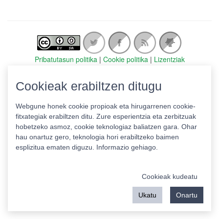
Pribatutasun politika
|
Cookie politika
|
Lizentziak
Erabilera baldintzak
Kontaktua
|
Estatistikak
Cookieak erabiltzen ditugu
Babeslea:
Webgune honek cookie propioak eta hirugarrenen cookie-
fitxategiak erabiltzen ditu. Zure esperientzia eta zerbitzuak
hobetzeko asmoz, cookie teknologiaz baliatzen gara. Ohar
hau onartuz gero, teknologia hori erabiltzeko baimen
esplizitua ematen diguzu.
Informazio gehiago.
Cookieak kudeatu
Ukatu
Onartu