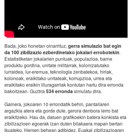
Bada, joko honetan oinarrituz,
gerra simulazio bat egin
da 100 zibilizazio ezberdinetako jokalari errobotekin
.
Estatistiketan jokalarien puntuak, populazioa, barne
produktu gordina, unitate militarrak, kolonizatutako
lurraldea, lur-eremua, teknologia zenbatekoa, hiriak,
kolonoak, eraikitako unitateak, korrupzioa, urrea eta
eraikitako eraikin liluragarriak kontutan hartu dira erronda
bakoitzean. Guztira
534 erronda
simulatu dira.
Gainera, jokoaren 10 errondatik behin, pantailaren
argazkia atera eta gorde dute, gerora denbora lerro bat
eraikitzeko. Hau da, datuen grafikoekin batera konkista eta
zibilizazioen egoerak izan duten bilakaera mapan bertan
ikusteko. Hemen behean adibidez, Euskal zibilizazioaren