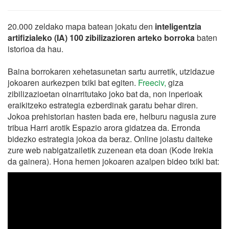
20.000 zeldako mapa batean jokatu den
inteligentzia
artifizialeko (IA) 100 zibilizazioren arteko borroka
baten
istorioa da hau.
Baina borrokaren xehetasunetan sartu aurretik, utzidazue
jokoaren aurkezpen txiki bat egiten.
Freeciv,
giza
zibilizazioetan oinarritutako joko bat da, non inperioak
eraikitzeko estrategia ezberdinak garatu behar diren.
Jokoa prehistorian hasten bada ere, helburu nagusia zure
tribua Harri arotik Espazio arora gidatzea da. Erronda
bidezko estrategia jokoa da beraz. Online jolastu daiteke
zure web nabigatzailetik zuzenean eta doan (Kode Irekia
da gainera). Hona hemen jokoaren azalpen bideo txiki bat: