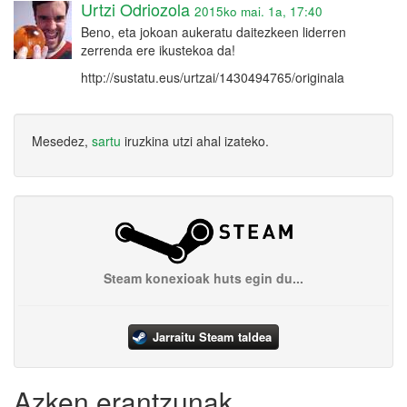
Urtzi Odriozola
2015ko mai. 1a, 17:40
Beno, eta jokoan aukeratu daitezkeen liderren
zerrenda ere ikustekoa da!
http://sustatu.eus/urtzai/1430494765/originala
Mesedez,
sartu
iruzkina utzi ahal izateko.
Steam konexioak huts egin du...
Jarraitu Steam taldea
Azken erantzunak