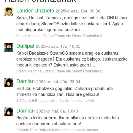
Lander Unzueta
2025ko aza. 18a, 09:30
Kaixo, Daflipat! Tamalez, oraingoz ez: nahiz eta GNU/Linux
oinarri duen, SteamOS ezin daiteke euskaraz jarri. Agian
mahainguruko ingurunea euskara…
Steam Machine, Steam Frame eta Steam Controller 2…
Daflipat
2025ko aza. 17a, 18:25
Kaixo! Badakizue SteamOS sistema eragilea euskaraz
erabiltzerik dagoen? Eta euskaraz ez balego, euskaratzeko
modurik legokeen? Eskerrik asko zuen l…
Steam Machine, Steam Frame eta Steam Controller 2…
Damian
2025ko mai. 20a, 23:04
Hartuta! Probatzeko goguakin. Zaharra probatu eta
immertsioa haundixa zan. Hola are gehixau!
S.T.A.L.K.E.R.: Legends of the Zone bildumak tril…
Damian
2025ko mai. 8a, 10:43
Begiratu kickstarterra! Itxura bikaina eta joko mota hau
gustoko duenarentzat aukera ona!
Prelude Dark Pain-ek Kickstarter kanpaina arrakas…