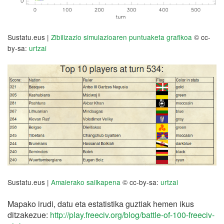
Sustatu.eus |
Zibilizazio simulazioaren puntuaketa grafikoa
© cc-
by-sa:
urtzai
Sustatu.eus |
Amaierako sailkapena
© cc-by-sa:
urtzai
Mapako irudi, datu eta estatistika guztiak hemen ikus
ditzakezue:
http://play.freeciv.org/blog/battle-of-100-freeciv-