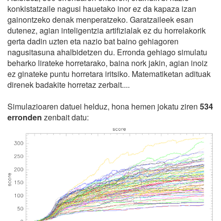
konkistatzaile nagusi hauetako inor ez da kapaza izan
gainontzeko denak menperatzeko. Garatzaileek esan
dutenez, agian inteligentzia artifizialak ez du horrelakorik
gerta dadin uzten eta nazio bat baino gehiagoren
nagusitasuna ahalbidetzen du. Erronda gehiago simulatu
beharko lirateke horretarako, baina nork jakin, agian inoiz
ez ginateke puntu horretara iritsiko. Matematiketan adituak
direnek badakite horretaz zerbait....
Simulazioaren datuei helduz, hona hemen jokatu ziren
534
erronden
zenbait datu: