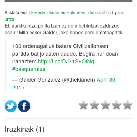
Sustatu.eus |
Freeciv jokoan euskaldunen liderrak
© cc-by-sa:
urtzai
Ei, aurkikuntza polita izan ez dela behintzat ezidazue
esan!! Mila esker Galder, joko honen berri emateagatik!
100 ordenagailuk batera Civilizationsen
partida bat jolasten daude. Begira nor doan
irabazten:
http://t.co/DJ71S9OiNq
#basquerules
— Galder Gonzalez (@theklaneh)
April 30,
2015
Iruzkinak (1)