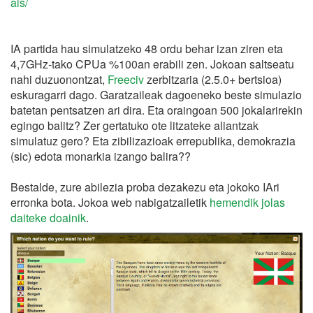
ais/
IA partida hau simulatzeko 48 ordu behar izan ziren eta
4,7GHz-tako CPUa %100an erabili zen. Jokoan saltseatu
nahi duzuonontzat,
Freeciv
zerbitzaria (2.5.0+ bertsioa)
eskuragarri dago. Garatzaileak dagoeneko beste simulazio
batetan pentsatzen ari dira. Eta oraingoan 500 jokalarirekin
egingo balitz? Zer gertatuko ote litzateke aliantzak
simulatuz gero? Eta zibilizazioak errepublika, demokrazia
(sic) edota monarkia izango balira??
Bestalde, zure abilezia proba dezakezu eta jokoko IAri
erronka bota. Jokoa web nabigatzailetik
hemendik jolas
daiteke doainik
.