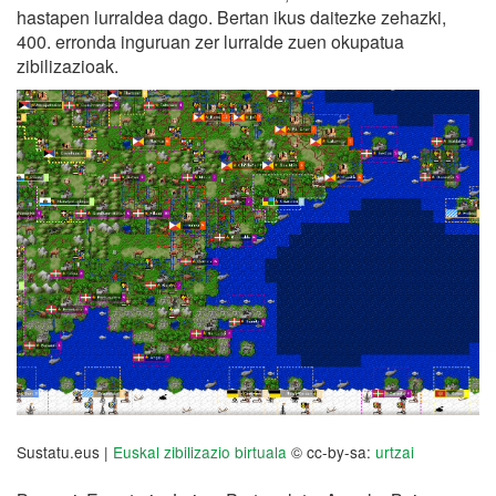
hastapen lurraldea dago. Bertan ikus daitezke zehazki,
400. erronda inguruan zer lurralde zuen okupatua
zibilizazioak.
Sustatu.eus |
Euskal zibilizazio birtuala
© cc-by-sa:
urtzai