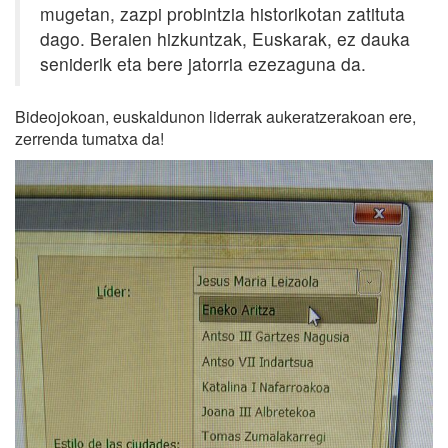
mugetan, zazpi probintzia historikotan zatituta
dago. Beraien hizkuntzak, Euskarak, ez dauka
seniderik eta bere jatorria ezezaguna da.
Bideojokoan, euskaldunon liderrak aukeratzerakoan ere,
zerrenda tumatxa da!