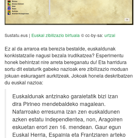
Sustatu.eus |
Euskal zibilizazio birtuala
© cc-by-sa:
urtzai
Ez al da arraroa eta berezia bestalde, euskaldunak
konkistatzaile nagusi bezala irudikatzea? Esperimentu
honek behintzat nire arreta bereganatu du! Eta harridura
sortu dit estaturik gabeko nazioak ere zibilizazio moduan
jokuan eskuragarri aurkitzeak. Jokoak honela deskribatzen
du euskal nazioa:
Euskaldunak antzinako garaietatik bizi izan
dira Pirineo mendebaldeko magalean.
Nafarroako erresuma izan zen euskaldunen
azken estatu independientea, non, Aragoiren
eskuetan erori zen 16. mendean. Gaur egun
Euskal Herria, Espainia eta Frantziaren arteko