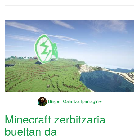
Bingen Galartza Iparragirre
Minecraft zerbitzaria
bueltan da