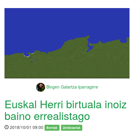
Bingen Galartza Iparragirre
Euskal Herri birtuala inoiz
baino errealistago
2018/10/01 09:00
Berriak
Zerbitzariak