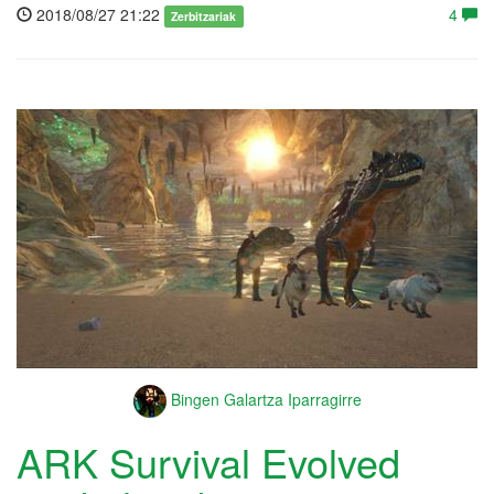
2018/08/27 21:22
4
Zerbitzariak
Bingen Galartza Iparragirre
ARK Survival Evolved