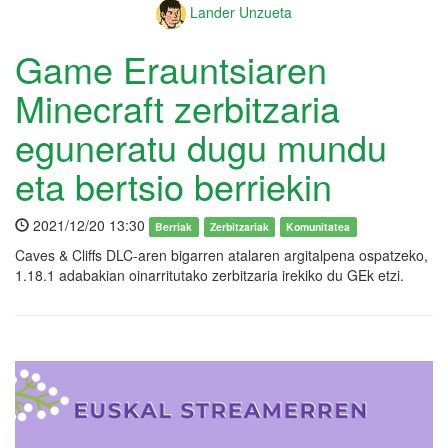
Lander Unzueta
Game Erauntsiaren
Minecraft zerbitzaria
eguneratu dugu mundu
eta bertsio berriekin
2021/12/20 13:30
Berriak
Zerbitzariak
Komunitatea
Caves & Cliffs DLC-aren bigarren atalaren argitalpena ospatzeko,
1.18.1 adabakian oinarritutako zerbitzaria irekiko du GEk etzi.