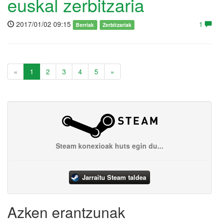
euskal zerbitzaria
2017/01/02 09:15
1
Berriak
Zerbitzariak
«
1
2
3
4
5
»
Steam konexioak huts egin du...
Jarraitu Steam taldea
Azken erantzunak