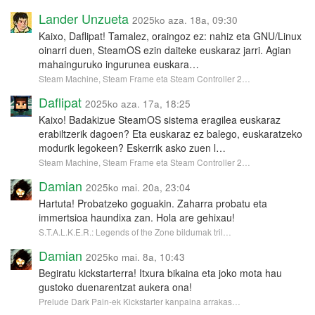
Lander Unzueta
2025ko aza. 18a, 09:30
Kaixo, Daflipat! Tamalez, oraingoz ez: nahiz eta GNU/Linux
oinarri duen, SteamOS ezin daiteke euskaraz jarri. Agian
mahainguruko ingurunea euskara…
Steam Machine, Steam Frame eta Steam Controller 2…
Daflipat
2025ko aza. 17a, 18:25
Kaixo! Badakizue SteamOS sistema eragilea euskaraz
erabiltzerik dagoen? Eta euskaraz ez balego, euskaratzeko
modurik legokeen? Eskerrik asko zuen l…
Steam Machine, Steam Frame eta Steam Controller 2…
Damian
2025ko mai. 20a, 23:04
Hartuta! Probatzeko goguakin. Zaharra probatu eta
immertsioa haundixa zan. Hola are gehixau!
S.T.A.L.K.E.R.: Legends of the Zone bildumak tril…
Damian
2025ko mai. 8a, 10:43
Begiratu kickstarterra! Itxura bikaina eta joko mota hau
gustoko duenarentzat aukera ona!
Prelude Dark Pain-ek Kickstarter kanpaina arrakas…