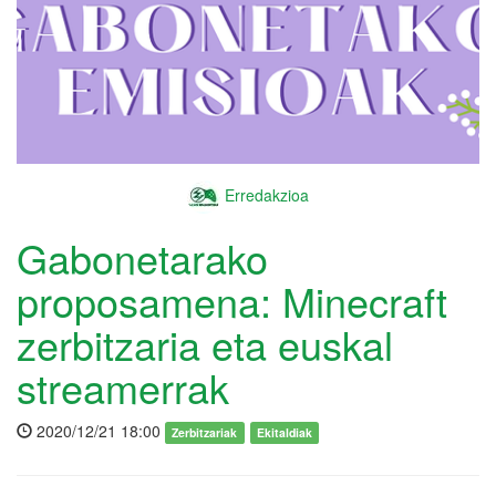
Erredakzioa
Gabonetarako
proposamena: Minecraft
zerbitzaria eta euskal
streamerrak
2020/12/21 18:00
Zerbitzariak
Ekitaldiak