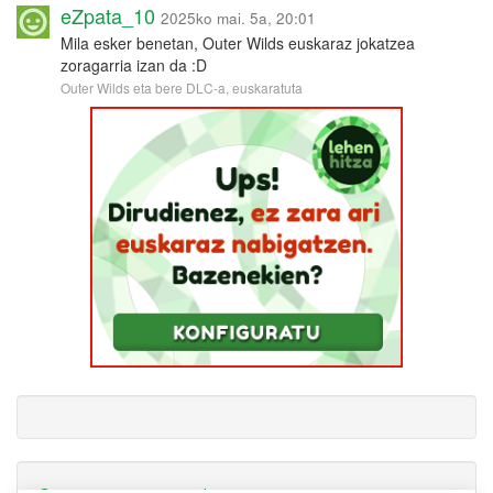
eZpata_10
2025ko mai. 5a, 20:01
Mila esker benetan, Outer Wilds euskaraz jokatzea
zoragarria izan da :D
Outer Wilds eta bere DLC-a, euskaratuta