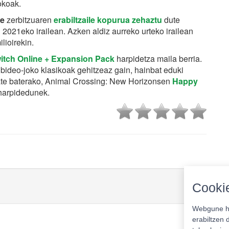
jokoak.
ne
zerbitzuaren
erabiltzaile kopurua zehaztu
dute
 2021eko irailean. Azken aldiz aurreko urteko irailean
lioirekin.
itch Online + Expansion Pack
harpidetza maila berria.
ideo-joko klasikoak gehitzeaz gain, hainbat eduki
Esate baterako, Animal Crossing: New Horizonsen
Happy
harpidedunek.
Cookie
Webgune ho
erabiltzen 