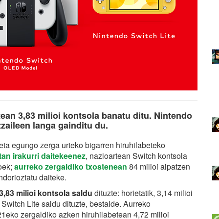
ean 3,83 milioi kontsola banatu ditu. Nintendo
tzaileen langa gainditu du.
eta egungo zerga urteko bigarren hiruhilabeteko
tan irakurri daitekeenez
, nazioartean Switch kontsola
oek;
aurreko zergaldiko txostenean
84 milioi aipatzen
dorioztatu daiteke.
3,83 milioi kontsola saldu
dituzte: horietatik, 3,14 milioi
 Switch Lite saldu dituzte, bestalde. Aurreko
021eko zergaldiko azken hiruhilabetean 4,72 milioi