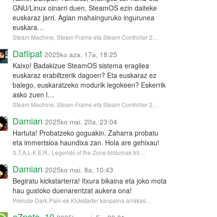
GNU/Linux oinarri duen, SteamOS ezin daiteke
euskaraz jarri. Agian mahainguruko ingurunea
euskara…
Steam Machine, Steam Frame eta Steam Controller 2…
Daflipat
2025ko aza. 17a, 18:25
Kaixo! Badakizue SteamOS sistema eragilea
euskaraz erabiltzerik dagoen? Eta euskaraz ez
balego, euskaratzeko modurik legokeen? Eskerrik
asko zuen l…
Steam Machine, Steam Frame eta Steam Controller 2…
Damian
2025ko mai. 20a, 23:04
Hartuta! Probatzeko goguakin. Zaharra probatu
eta immertsioa haundixa zan. Hola are gehixau!
S.T.A.L.K.E.R.: Legends of the Zone bildumak tril…
Damian
2025ko mai. 8a, 10:43
Begiratu kickstarterra! Itxura bikaina eta joko mota
hau gustoko duenarentzat aukera ona!
Prelude Dark Pain-ek Kickstarter kanpaina arrakas…
eZpata_10