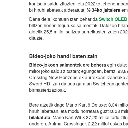
kontsola saldu zituzten, eta 2022ko lehenengoan
bi hiruhilabeteak alderatuta,
% 34ko jaitsiera
ema
Dena dela, kontuan izan behar da
Switch OLED
biltzen honen inguruko salmentak. Datozen hilabe
aldetik 25,5 milioi saltzea aurreikusten zuten 20
dituzte.
Bideo-joko handi baten zain
Bideo-jokoen salmentek ere behera
egin dute:
milioi joko saldu zituzten; egungoan, berriz, 93,89
Crossing New Horizons-ek aurrekoan izandako a
Sword HD izan da uda garaian Switchean gehien s
birmasterizazioak.
Bere atzetik dago Mario Kart 8 Deluxe; 3,34 milio
hiruhilabetean, eta modu horretara guztira 38 milio
bilakatuta
: Mario Kart Wii-k 37,20 milioi lortu zi
ondoren, Animal Crossingek 2,22 milioi eskas 