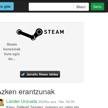
ko gida
Sartu
Steam
konexioak
huts egin
du...
Jarraitu Steam taldea
Azken erantzunak
Lander Unzueta
2025ko aza. 18a, 09:30
Kaixo, Daflipat! Tamalez, oraingoz ez: nahiz eta