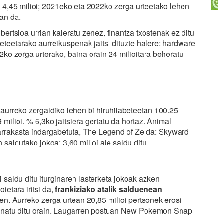
 4,45 milioi; 2021eko eta 2022ko zerga urteetako lehen
n da.
bertsioa urrian kaleratu zenez, finantza txostenak ez ditu
teetarako aurreikuspenak jaitsi dituzte halere: hardware
22ko zerga urterako, baina orain 24 milioitara beheratu
 aurreko zergaldiko lehen bi hiruhilabeteetan 100.25
 milioi. % 6,3ko jaitsiera gertatu da hortaz. Animal
rrakasta indargabetuta, The Legend of Zelda: Skyward
aldutako jokoa: 3,60 milioi ale saldu ditu
i saldu ditu iturginaren lasterketa jokoak azken
ietara iritsi da,
frankiziako atalik salduenean
tuen. Aurreko zerga urtean 20,85 milioi pertsonek erosi
banatu ditu orain. Laugarren postuan New Pokemon Snap