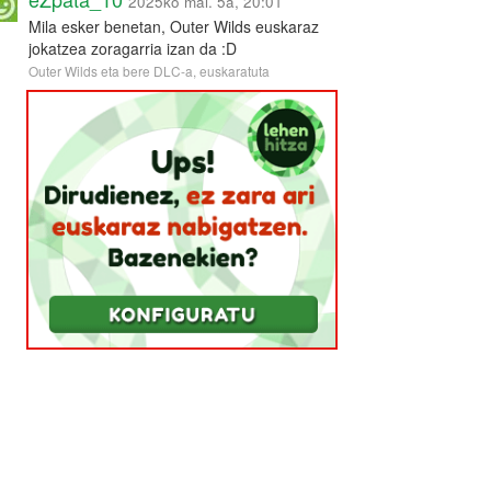
2025ko mai. 5a, 20:01
Mila esker benetan, Outer Wilds euskaraz
jokatzea zoragarria izan da :D
Outer Wilds eta bere DLC-a, euskaratuta