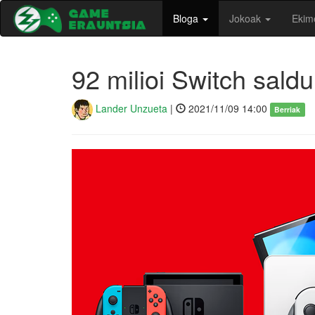
Bloga
Jokoak
Ekim
92 milioi Switch saldu
Lander Unzueta
|
2021/11/09 14:00
Berriak