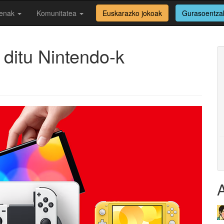
enak
Komunitatea
Euskarazko jokoak
Gurasoentza
 ditu Nintendo-k