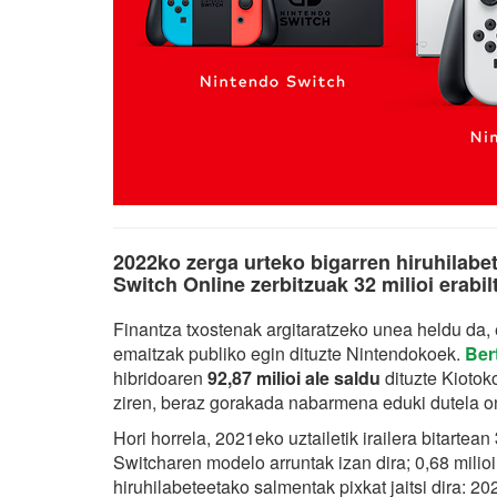
2022ko zerga urteko bigarren hiruhilabet
Switch Online zerbitzuak 32 milioi erabil
Finantza txostenak argitaratzeko unea heldu da, 
emaitzak publiko egin dituzte Nintendokoek.
Ber
hibridoaren
92,87 milioi ale saldu
dituzte Kiotok
ziren, beraz gorakada nabarmena eduki dutela on
Hori horrela, 2021eko uztailetik irailera bitartean
Switcharen modelo arruntak izan dira; 0,68 milioi
hiruhilabeteetako salmentak pixkat jaitsi dira: 2