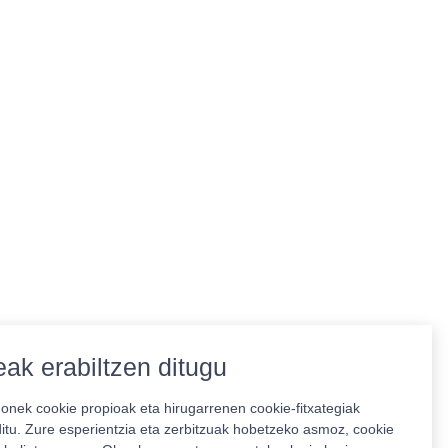
ak erabiltzen ditugu
nek cookie propioak eta hirugarrenen cookie-fitxategiak
ditu. Zure esperientzia eta zerbitzuak hobetzeko asmoz, cookie