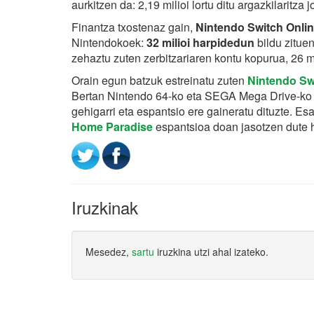
aurkitzen da: 2,19 milioi lortu ditu argazkilaritza 
Finantza txostenaz gain,
Nintendo Switch Onli
Nintendokoek:
32 milioi harpidedun
bildu zituen
zehaztu zuten zerbitzariaren kontu kopurua, 26 mi
Orain egun batzuk estreinatu zuten
Nintendo Sw
Bertan Nintendo 64-ko eta SEGA Mega Drive-ko b
gehigarri eta espantsio ere gaineratu dituzte. 
Home Paradise
espantsioa doan jasotzen dute 
Iruzkinak
Mesedez,
sartu
iruzkina utzi ahal izateko.