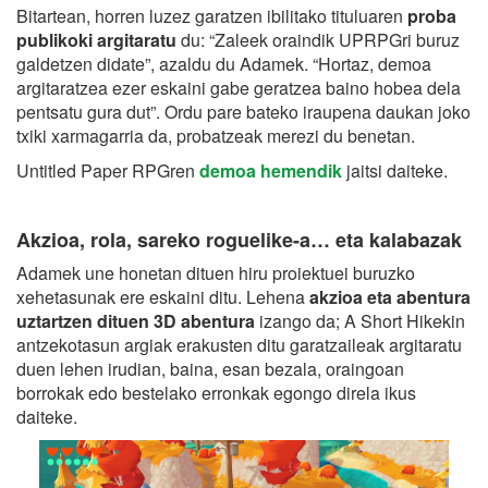
Bitartean, horren luzez garatzen ibilitako tituluaren
proba
publikoki argitaratu
du: “Zaleek oraindik UPRPGri buruz
galdetzen didate”, azaldu du Adamek. “Hortaz, demoa
argitaratzea ezer eskaini gabe geratzea baino hobea dela
pentsatu gura dut”. Ordu pare bateko iraupena daukan joko
txiki xarmagarria da, probatzeak merezi du benetan.
Untitled Paper RPGren
demoa hemendik
jaitsi daiteke.
Akzioa, rola, sareko roguelike-a… eta kalabazak
Adamek une honetan dituen hiru proiektuei buruzko
xehetasunak ere eskaini ditu. Lehena
akzioa eta abentura
uztartzen dituen 3D abentura
izango da; A Short Hikekin
antzekotasun argiak erakusten ditu garatzaileak argitaratu
duen lehen irudian, baina, esan bezala, oraingoan
borrokak edo bestelako erronkak egongo direla ikus
daiteke.