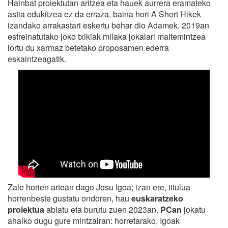
Hainbat proiektutan aritzea eta hauek aurrera eramateko
astia edukitzea ez da erraza, baina hori A Short Hikek
izandako arrakastari eskertu behar dio Adamek. 2019an
estreinatutako joko txikiak milaka jokalari maitemintzea
lortu du xarmaz betetako proposamen ederra
eskaintzeagatik.
Zale horien artean dago Josu Igoa; izan ere, titulua
horrenbeste gustatu ondoren, hau
euskaratzeko
proiektua
abiatu eta burutu zuen 2023an.
PCan
jokatu
ahalko dugu gure mintzairan: horretarako, Igoak