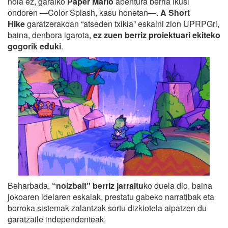
nola ez, garaiko
Paper Mario
abentura berria ikusi
ondoren —Color Splash, kasu honetan—.
A Short
Hike
garatzerakoan “atseden txikia” eskaini zion UPRPGri,
baina, denbora igarota,
ez zuen berriz proiektuari ekiteko
gogorik eduki
.
Beharbada,
“noizbait” berriz jarraitu
ko duela dio, baina
jokoaren ideiaren eskalak, prestatu gabeko narratibak eta
borroka sistemak zalantzak sortu dizkiotela aipatzen du
garatzaile independenteak.