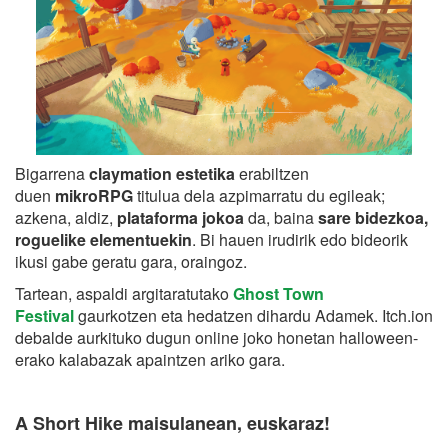
Bigarrena
claymation estetika
erabiltzen
duen
mikroRPG
titulua dela azpimarratu du egileak;
azkena, aldiz,
plataforma jokoa
da, baina
sare bidezkoa,
roguelike elementuekin
. Bi hauen irudirik edo bideorik
ikusi gabe geratu gara, oraingoz.
Tartean, aspaldi argitaratutako
Ghost Town
Festival
gaurkotzen eta hedatzen dihardu Adamek. Itch.ion
debalde aurkituko dugun online joko honetan halloween-
erako kalabazak apaintzen ariko gara.
A Short Hike maisulanean, euskaraz!