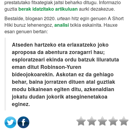
prestatutako fitxategiak jaitsi beharko ditugu. Informazio
guztia
berak idatzitako artikuluan
aurki dezakezue.
Bestalde, blogean 2020. urtean hitz egin genuen A Short
Hiki buruz lehenengoz,
analisi
txikia eskainita. Hauxe
esan genuen bertan:
Atseden hartzeko eta erlaxatzeko joko
aproposa da abentura zoragarri hau;
esploratzeari ekinda ordu batzuk liluratuta
eman ditut Robinson-Yuren
bideojokoarekin. Askotan ez da gehiago
behar, baina jorratzen dituen atal guztiak
modu bikainean egiten ditu, azkenaldian
jokatu dudan jokorik atseginenetakoa
eginez.