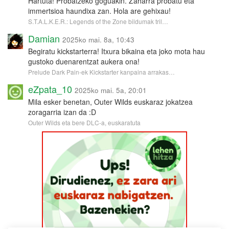
Hartuta! Probatzeko goguakin. Zaharra probatu eta
immertsioa haundixa zan. Hola are gehixau!
S.T.A.L.K.E.R.: Legends of the Zone bildumak tril…
Damian
2025ko mai. 8a, 10:43
Begiratu kickstarterra! Itxura bikaina eta joko mota hau
gustoko duenarentzat aukera ona!
Prelude Dark Pain-ek Kickstarter kanpaina arrakas…
eZpata_10
2025ko mai. 5a, 20:01
Mila esker benetan, Outer Wilds euskaraz jokatzea
zoragarria izan da :D
Outer Wilds eta bere DLC-a, euskaratuta