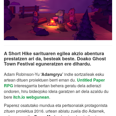
A Short Hike sarituaren egilea akzio abentura
prestatzen ari da, besteak beste. Doako Ghost
Town Festival eguneratzen ere dihardu.
Adam Robinson-Yu
‘Adamgryu’
indie sortzaileak esku
artean dituen proiektuen berri eman du.
Untitled Paper
RPG
interesgarria bertan behera geratu dela adierazi
ondoren, hiru bideojoko ideia garatzen ari dela azaldu du
bere
itch.io webgunean
.
Paperez osatutako mundua eta pertsonaiak protagonista
zituen proiektua 2016. urtean abiatu zuela dio Adamek,