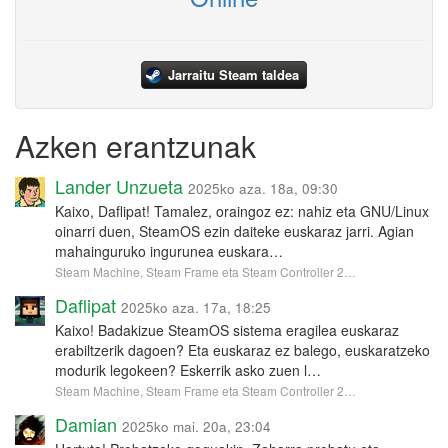
Jarraitu Steam taldea
Azken erantzunak
Lander Unzueta
2025ko aza. 18a, 09:30
Kaixo, Daflipat! Tamalez, oraingoz ez: nahiz eta GNU/Linux
oinarri duen, SteamOS ezin daiteke euskaraz jarri. Agian
mahainguruko ingurunea euskara…
Steam Machine, Steam Frame eta Steam Controller 2…
Daflipat
2025ko aza. 17a, 18:25
Kaixo! Badakizue SteamOS sistema eragilea euskaraz
erabiltzerik dagoen? Eta euskaraz ez balego, euskaratzeko
modurik legokeen? Eskerrik asko zuen l…
Steam Machine, Steam Frame eta Steam Controller 2…
Damian
2025ko mai. 20a, 23:04