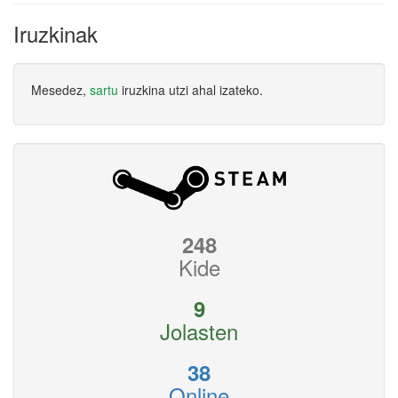
Iruzkinak
Mesedez,
sartu
iruzkina utzi ahal izateko.
248
Kide
9
Jolasten
38
Online