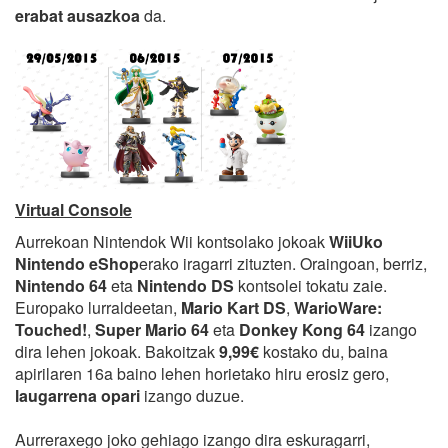
erabat ausazkoa
da.
Virtual Console
Aurrekoan Nintendok Wii kontsolako jokoak
WiiUko
Nintendo eShop
erako iragarri zituzten. Oraingoan, berriz,
Nintendo 64
eta
Nintendo DS
kontsolei tokatu zaie.
Europako lurraldeetan,
Mario Kart DS
,
WarioWare:
Touched!
,
Super Mario 64
eta
Donkey Kong 64
izango
dira lehen jokoak. Bakoitzak
9,99€
kostako du, baina
apirilaren 16a baino lehen horietako hiru erosiz gero,
laugarrena opari
izango duzue.
Aurreraxego joko gehiago izango dira eskuragarri,