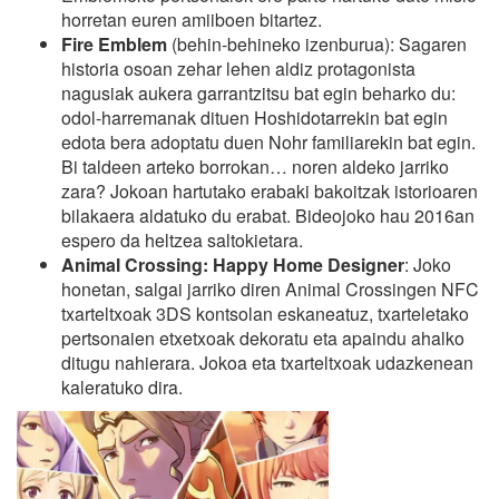
horretan euren amiiboen bitartez.
Fire Emblem
(behin-behineko izenburua): Sagaren
historia osoan zehar lehen aldiz protagonista
nagusiak aukera garrantzitsu bat egin beharko du:
odol-harremanak dituen Hoshidotarrekin bat egin
edota bera adoptatu duen Nohr familiarekin bat egin.
Bi taldeen arteko borrokan… noren aldeko jarriko
zara? Jokoan hartutako erabaki bakoitzak istorioaren
bilakaera aldatuko du erabat. Bideojoko hau 2016an
espero da heltzea saltokietara.
Animal Crossing: Happy Home Designer
: Joko
honetan, salgai jarriko diren Animal Crossingen NFC
txarteltxoak 3DS kontsolan eskaneatuz, txarteletako
pertsonaien etxetxoak dekoratu eta apaindu ahalko
ditugu nahierara. Jokoa eta txarteltxoak udazkenean
kaleratuko dira.