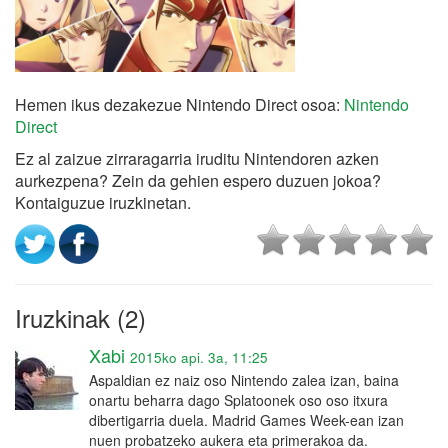
Hemen ikus dezakezue Nintendo Direct osoa:
Nintendo
Direct
Ez al zaizue zirraragarria iruditu Nintendoren azken
aurkezpena? Zein da gehien espero duzuen jokoa?
Kontaiguzue iruzkinetan.
Iruzkinak (2)
Xabi
2015ko api. 3a, 11:25
Aspaldian ez naiz oso Nintendo zalea izan, baina
onartu beharra dago Splatoonek oso oso itxura
dibertigarria duela. Madrid Games Week-ean izan
nuen probatzeko aukera eta primerakoa da.