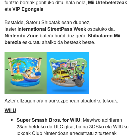
funtzio berriak gehituko ditu, hala nola,
Mii Urtebetetzeak
eta
VIP Egongela
.
Bestalde, Satoru Shibatak esan duenez,
laster
International StreetPass Week
ospatuko da.
Nintendo Zone
batera hurbilduz gero,
Shibataren Mii
berezia
eskuratu ahalko da besteak beste.
Azter ditzagun orain aurkezpenean aipaturiko jokoak:
Wii U
Super Smash Bros. for WiiU
: Mewtwo apirilaren
28an helduko da DLC gisa, baina 3DSko eta WiiUko
jokoak Club Nintendoan erregistratu zituztenak