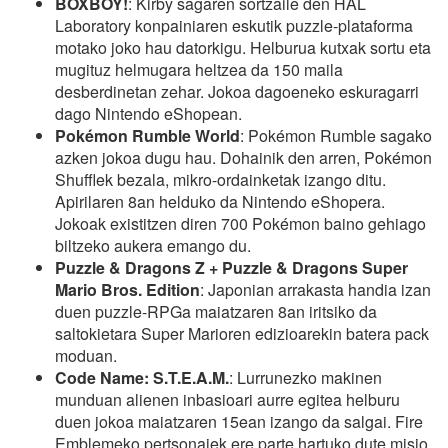
BOXBOY!
: Kirby sagaren sortzaile den HAL
Laboratory konpainiaren eskutik puzzle-plataforma
motako joko hau datorkigu. Helburua kutxak sortu eta
mugituz helmugara heltzea da 150 maila
desberdinetan zehar. Jokoa dagoeneko eskuragarri
dago Nintendo eShopean.
Pokémon Rumble World
: Pokémon Rumble sagako
azken jokoa dugu hau. Dohainik den arren, Pokémon
Shufflek bezala, mikro-ordainketak izango ditu.
Apirilaren 8an helduko da Nintendo eShopera.
Jokoak existitzen diren 700 Pokémon baino gehiago
biltzeko aukera emango du.
Puzzle & Dragons Z + Puzzle & Dragons Super
Mario Bros. Edition
: Japonian arrakasta handia izan
duen puzzle-RPGa maiatzaren 8an iritsiko da
saltokietara Super Marioren edizioarekin batera pack
moduan.
Code Name: S.T.E.A.M.
: Lurrunezko makinen
munduan alienen inbasioari aurre egitea helburu
duen jokoa maiatzaren 15ean izango da salgai. Fire
Emblemeko pertsonaiek ere parte hartuko dute misio