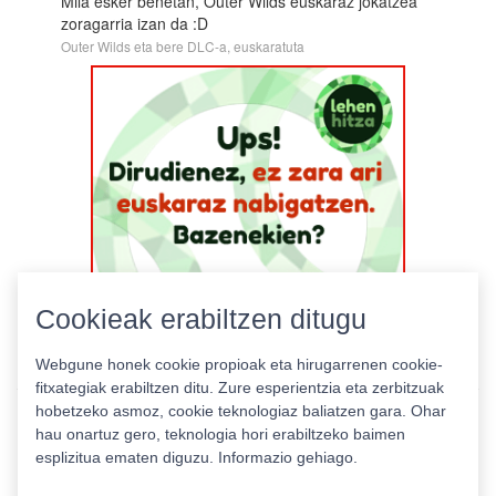
Mila esker benetan, Outer Wilds euskaraz jokatzea
zoragarria izan da :D
Outer Wilds eta bere DLC-a, euskaratuta
Cookieak erabiltzen ditugu
Webgune honek cookie propioak eta hirugarrenen cookie-
fitxategiak erabiltzen ditu. Zure esperientzia eta zerbitzuak
hobetzeko asmoz, cookie teknologiaz baliatzen gara. Ohar
hau onartuz gero, teknologia hori erabiltzeko baimen
esplizitua ematen diguzu.
Informazio gehiago.
Pribatutasun politika
|
Cookie politika
|
Lizentziak