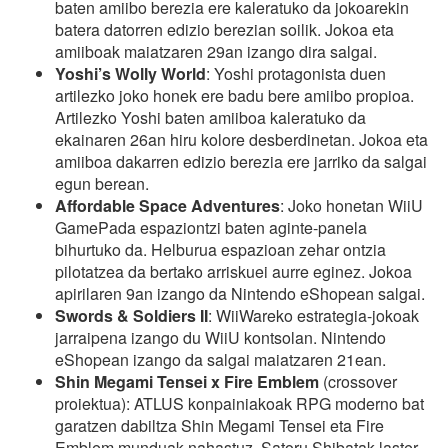
baten amiibo berezia ere kaleratuko da jokoarekin
batera datorren edizio berezian soilik. Jokoa eta
amiiboak maiatzaren 29an izango dira salgai.
Yoshi’s Wolly World
: Yoshi protagonista duen
artilezko joko honek ere badu bere amiibo propioa.
Artilezko Yoshi baten amiiboa kaleratuko da
ekainaren 26an hiru kolore desberdinetan. Jokoa eta
amiiboa dakarren edizio berezia ere jarriko da salgai
egun berean.
Affordable Space Adventures
: Joko honetan WiiU
GamePada espaziontzi baten aginte-panela
bihurtuko da. Helburua espazioan zehar ontzia
pilotatzea da bertako arriskuei aurre eginez. Jokoa
apirilaren 9an izango da Nintendo eShopean salgai.
Swords & Soldiers II
: WiiWareko estrategia-jokoak
jarraipena izango du WiiU kontsolan. Nintendo
eShopean izango da salgai maiatzaren 21ean.
Shin Megami Tensei x Fire Emblem
(crossover
proiektua): ATLUS konpainiakoak RPG moderno bat
garatzen dabiltza Shin Megami Tensei eta Fire
Emblem munduak nahastuz. Satoru Shibatak laster