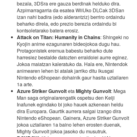
bezala, 3DSra ere gauza berdinak helduko dira.
Azpimarragarria da esatea WiiUko DLCak 3DSan
izan nahi badira (edo alderantziz) berriro ordaindu
beharko direla, edo prezio berezia ordaindu bi
kontsoletarako batera erosiz.
Attack on Titan: Humanity in Chains
: Shingeki no
Kyojin anime ezagunaren bideojokoa dugu hau.
Protagonistek eremua babestu beharko dute
harresiez bestalde datozten erraldoiei aurre eginez.
Jokoa maiatzan kaleratuko da. Hala ere, Nintendok
animearen lehen bi atalak jarriko ditu ikusgai
Nintendo eShopean dohainik gaur hasita uztailaren
1a arte.
Azure Striker Gunvolt
eta
Mighty Gunvolt
: Mega
Man saga originalarengatik ospetsu den Keiji
Inafunek egindako bi joko hauek azkenean heldu
dira Europara. Gaurtik aurrera salgai izango dira
Nintendo eShopean. Gainera, Azure Striker Gunvolt
jokoa uztailaren 1a baino lehen erosten duenak,
Mighty Gunvolt jokoa jasoko du musutruk.