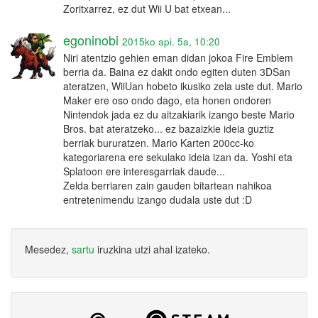
Zoritxarrez, ez dut Wii U bat etxean...
egoninobi
2015ko api. 5a, 10:20
Niri atentzio gehien eman didan jokoa Fire Emblem
berria da. Baina ez dakit ondo egiten duten 3DSan
ateratzen, WiiUan hobeto ikusiko zela uste dut. Mario
Maker ere oso ondo dago, eta honen ondoren
Nintendok jada ez du aitzakiarik izango beste Mario
Bros. bat ateratzeko... ez bazaizkie ideia guztiz
berriak bururatzen. Mario Karten 200cc-ko
kategoriarena ere sekulako ideia izan da. Yoshi eta
Splatoon ere interesgarriak daude...
Zelda berriaren zain gauden bitartean nahikoa
entretenimendu izango dudala uste dut :D
Mesedez,
sartu
iruzkina utzi ahal izateko.