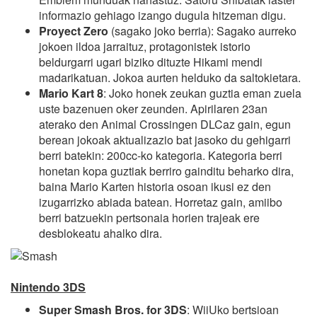
informazio gehiago izango dugula hitzeman digu.
Proyect Zero
(sagako joko berria): Sagako aurreko
jokoen ildoa jarraituz, protagonistek istorio
beldurgarri ugari biziko dituzte Hikami mendi
madarikatuan. Jokoa aurten helduko da saltokietara.
Mario Kart 8
: Joko honek zeukan guztia eman zuela
uste bazenuen oker zeunden. Apirilaren 23an
aterako den Animal Crossingen DLCaz gain, egun
berean jokoak aktualizazio bat jasoko du gehigarri
berri batekin: 200cc-ko kategoria. Kategoria berri
honetan kopa guztiak berriro gainditu beharko dira,
baina Mario Karten historia osoan ikusi ez den
izugarrizko abiada batean. Horretaz gain, amiibo
berri batzuekin pertsonaia horien trajeak ere
desblokeatu ahalko dira.
Nintendo 3DS
Super Smash Bros. for 3DS
: WiiUko bertsioan