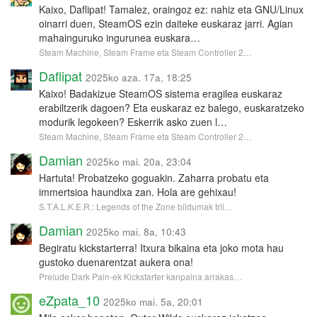
Kaixo, Daflipat! Tamalez, oraingoz ez: nahiz eta GNU/Linux
oinarri duen, SteamOS ezin daiteke euskaraz jarri. Agian
mahainguruko ingurunea euskara…
Steam Machine, Steam Frame eta Steam Controller 2…
Daflipat
2025ko aza. 17a, 18:25
Kaixo! Badakizue SteamOS sistema eragilea euskaraz
erabiltzerik dagoen? Eta euskaraz ez balego, euskaratzeko
modurik legokeen? Eskerrik asko zuen l…
Steam Machine, Steam Frame eta Steam Controller 2…
Damian
2025ko mai. 20a, 23:04
Hartuta! Probatzeko goguakin. Zaharra probatu eta
immertsioa haundixa zan. Hola are gehixau!
S.T.A.L.K.E.R.: Legends of the Zone bildumak tril…
Damian
2025ko mai. 8a, 10:43
Begiratu kickstarterra! Itxura bikaina eta joko mota hau
gustoko duenarentzat aukera ona!
Prelude Dark Pain-ek Kickstarter kanpaina arrakas…
eZpata_10
2025ko mai. 5a, 20:01