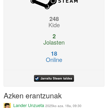
248
Kide
2
Jolasten
18
Online
Jarraitu Steam taldea
Azken erantzunak
Lander Unzueta
2025ko aza. 18a, 09:30