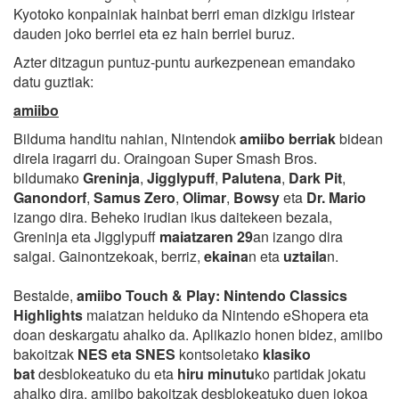
Kyotoko konpainiak hainbat berri eman dizkigu iristear
dauden joko berriei eta ez hain berriei buruz.
Azter ditzagun puntuz-puntu aurkezpenean emandako
datu guztiak:
amiibo
Bilduma handitu nahian, Nintendok
amiibo berriak
bidean
direla iragarri du. Oraingoan Super Smash Bros.
bildumako
Greninja
,
Jigglypuff
,
Palutena
,
Dark Pit
,
Ganondorf
,
Samus Zero
,
Olimar
,
Bowsy
eta
Dr. Mario
izango dira. Beheko irudian ikus daitekeen bezala,
Greninja eta Jigglypuff
maiatzaren 29
an izango dira
salgai. Gainontzekoak, berriz,
ekaina
n eta
uztaila
n.
Bestalde,
amiibo Touch & Play: Nintendo Classics
Highlights
maiatzan helduko da Nintendo eShopera eta
doan deskargatu ahalko da. Aplikazio honen bidez, amiibo
bakoitzak
NES eta SNES
kontsoletako
klasiko
bat
desblokeatuko du eta
hiru minutu
ko partidak jokatu
ahalko dira. amiibo bakoitzak desblokeatuko duen jokoa