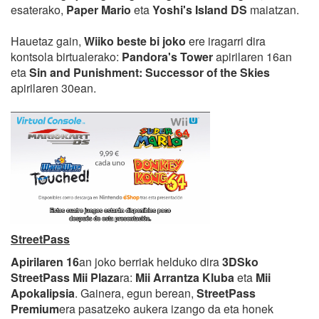
esaterako,
Paper Mario
eta
Yoshi's Island DS
maiatzan.
Hauetaz gain,
Wiiko beste bi joko
ere iragarri dira
kontsola birtualerako:
Pandora's Tower
apirilaren 16an
eta
Sin and Punishment: Successor of the Skies
apirilaren 30ean.
StreetPass
Apirilaren 16
an joko berriak helduko dira
3DSko
StreetPass Mii Plaza
ra:
Mii Arrantza Kluba
eta
Mii
Apokalipsia
. Gainera, egun berean,
StreetPass
Premium
era pasatzeko aukera izango da eta honek