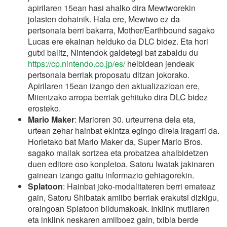
apirilaren 15ean hasi ahalko dira Mewtworekin
jolasten dohainik. Hala ere, Mewtwo ez da
pertsonaia berri bakarra, Mother/Earthbound sagako
Lucas ere ekainan helduko da DLC bidez. Eta hori
gutxi balitz, Nintendok galdetegi bat zabaldu du
https://cp.nintendo.co.jp/es/
helbidean jendeak
pertsonaia berriak proposatu ditzan jokorako.
Apirilaren 15ean izango den aktualizazioan ere,
Miientzako arropa berriak gehituko dira DLC bidez
erosteko.
Mario Maker
: Marioren 30. urteurrena dela eta,
urtean zehar hainbat ekintza egingo direla iragarri da.
Horietako bat Mario Maker da, Super Mario Bros.
sagako mailak sortzea eta probatzea ahalbidetzen
duen editore oso konpletoa. Satoru Iwatak jakinaren
gainean izango gaitu informazio gehiagorekin.
Splatoon
: Hainbat joko-modalitateren berri emateaz
gain, Satoru Shibatak amiibo berriak erakutsi dizkigu,
oraingoan Splatoon bildumakoak. Inklink mutilaren
eta inklink neskaren amiiboez gain, txibia berde