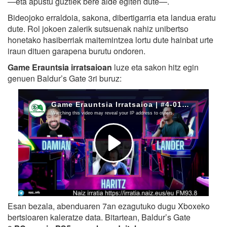
—eta apustu guztiek bere alde egiten dute—.
Bideojoko erraldoia, sakona, dibertigarria eta landua eratu
dute. Rol jokoen zalerik sutsuenak nahiz unibertso
honetako hasiberriak maitemintzea lortu dute hainbat urte
iraun dituen garapena burutu ondoren.
Game Erauntsia irratsaioan
luze eta sakon hitz egin
genuen Baldur’s Gate 3ri buruz:
Esan bezala, abenduaren 7an ezagutuko dugu Xboxeko
bertsioaren kaleratze data. Bitartean, Baldur’s Gate