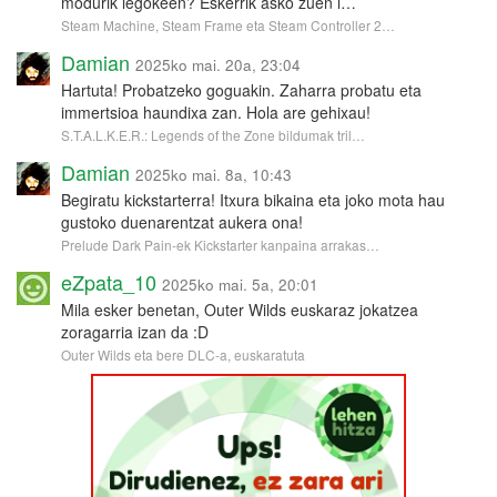
modurik legokeen? Eskerrik asko zuen l…
Steam Machine, Steam Frame eta Steam Controller 2…
Damian
2025ko mai. 20a, 23:04
Hartuta! Probatzeko goguakin. Zaharra probatu eta
immertsioa haundixa zan. Hola are gehixau!
S.T.A.L.K.E.R.: Legends of the Zone bildumak tril…
Damian
2025ko mai. 8a, 10:43
Begiratu kickstarterra! Itxura bikaina eta joko mota hau
gustoko duenarentzat aukera ona!
Prelude Dark Pain-ek Kickstarter kanpaina arrakas…
eZpata_10
2025ko mai. 5a, 20:01
Mila esker benetan, Outer Wilds euskaraz jokatzea
zoragarria izan da :D
Outer Wilds eta bere DLC-a, euskaratuta