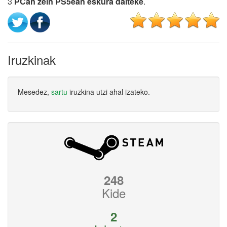
3
PCan zein PS5ean eskura daiteke
.
Iruzkinak
Mesedez,
sartu
iruzkina utzi ahal izateko.
248
Kide
2