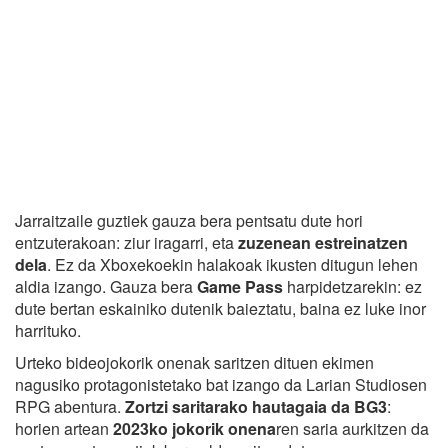
Jarraitzaile guztiek gauza bera pentsatu dute hori
entzuterakoan: ziur iragarri, eta
zuzenean estreinatzen
dela
. Ez da Xboxekoekin halakoak ikusten ditugun lehen
aldia izango. Gauza bera
Game Pass
harpidetzarekin: ez
dute bertan eskainiko dutenik baieztatu, baina ez luke inor
harrituko.
Urteko bideojokorik onenak saritzen dituen ekimen
nagusiko protagonistetako bat izango da Larian Studiosen
RPG abentura.
Zortzi saritarako hautagaia da BG3
:
horien artean
2023ko jokorik onena
ren saria aurkitzen da