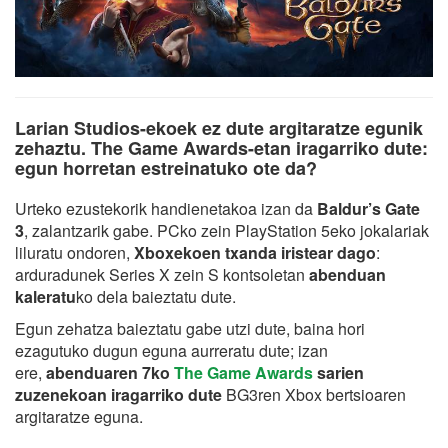
Larian Studios-ekoek ez dute argitaratze egunik
zehaztu. The Game Awards-etan iragarriko dute:
egun horretan estreinatuko ote da?
Urteko ezustekorik handienetakoa izan da
Baldur’s Gate
3
, zalantzarik gabe. PCko zein PlayStation 5eko jokalariak
liluratu ondoren,
Xboxekoen txanda iristear dago
:
arduradunek Series X zein S kontsoletan
abenduan
kaleratu
ko dela baieztatu dute.
Egun zehatza baieztatu gabe utzi dute, baina hori
ezagutuko dugun eguna aurreratu dute; izan
ere,
abenduaren 7ko
The Game Awards
sarien
zuzenekoan iragarriko dute
BG3ren Xbox bertsioaren
argitaratze eguna.