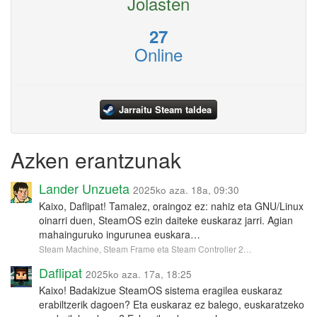
Jolasten
27
Online
Jarraitu Steam taldea
Azken erantzunak
Lander Unzueta
2025ko aza. 18a, 09:30
Kaixo, Daflipat! Tamalez, oraingoz ez: nahiz eta GNU/Linux
oinarri duen, SteamOS ezin daiteke euskaraz jarri. Agian
mahainguruko ingurunea euskara…
Steam Machine, Steam Frame eta Steam Controller 2…
Daflipat
2025ko aza. 17a, 18:25
Kaixo! Badakizue SteamOS sistema eragilea euskaraz
erabiltzerik dagoen? Eta euskaraz ez balego, euskaratzeko