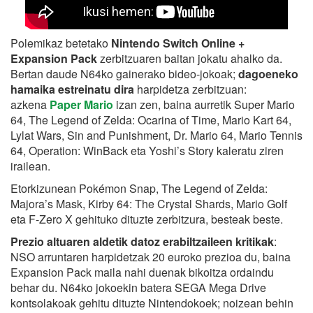
Polemikaz betetako
Nintendo Switch Online +
Expansion Pack
zerbitzuaren baitan jokatu ahalko da.
Bertan daude N64ko gainerako bideo-jokoak;
dagoeneko
hamaika estreinatu dira
harpidetza zerbitzuan:
azkena
Paper Mario
izan zen, baina aurretik Super Mario
64, The Legend of Zelda: Ocarina of Time, Mario Kart 64,
Lylat Wars, Sin and Punishment, Dr. Mario 64, Mario Tennis
64, Operation: WinBack eta Yoshi’s Story kaleratu ziren
irailean.
Etorkizunean Pokémon Snap, The Legend of Zelda:
Majora’s Mask, Kirby 64: The Crystal Shards, Mario Golf
eta F-Zero X gehituko dituzte zerbitzura, besteak beste.
Prezio altuaren aldetik datoz erabiltzaileen kritikak
:
NSO arruntaren harpidetzak 20 euroko prezioa du, baina
Expansion Pack maila nahi duenak bikoitza ordaindu
behar du. N64ko jokoekin batera SEGA Mega Drive
kontsolakoak gehitu dituzte Nintendokoek; noizean behin