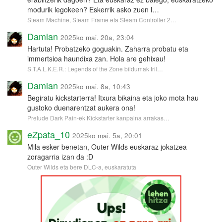
modurik legokeen? Eskerrik asko zuen l…
Steam Machine, Steam Frame eta Steam Controller 2…
Damian
2025ko mai. 20a, 23:04
Hartuta! Probatzeko goguakin. Zaharra probatu eta
immertsioa haundixa zan. Hola are gehixau!
S.T.A.L.K.E.R.: Legends of the Zone bildumak tril…
Damian
2025ko mai. 8a, 10:43
Begiratu kickstarterra! Itxura bikaina eta joko mota hau
gustoko duenarentzat aukera ona!
Prelude Dark Pain-ek Kickstarter kanpaina arrakas…
eZpata_10
2025ko mai. 5a, 20:01
Mila esker benetan, Outer Wilds euskaraz jokatzea
zoragarria izan da :D
Outer Wilds eta bere DLC-a, euskaratuta