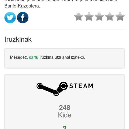
Banjo-Kazooiera.
Iruzkinak
Mesedez,
sartu
iruzkina utzi ahal izateko.
248
Kide
2