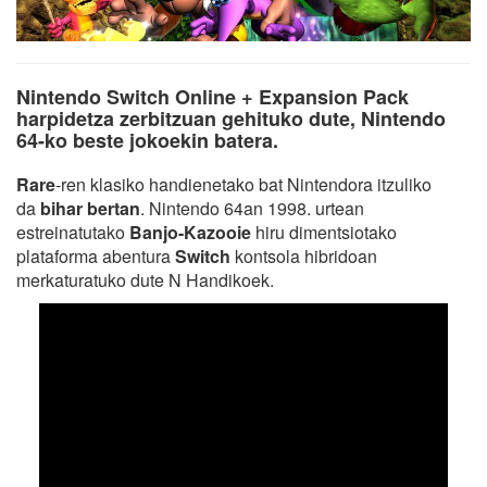
Nintendo Switch Online + Expansion Pack
harpidetza zerbitzuan gehituko dute, Nintendo
64-ko beste jokoekin batera.
Rare
-ren klasiko handienetako bat Nintendora itzuliko
da
bihar bertan
. Nintendo 64an 1998. urtean
estreinatutako
Banjo-Kazooie
hiru dimentsiotako
plataforma abentura
Switch
kontsola hibridoan
merkaturatuko dute N Handikoek.