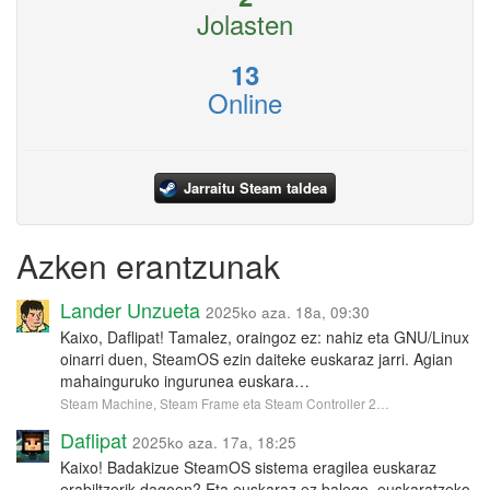
Jolasten
13
Online
Jarraitu Steam taldea
Azken erantzunak
Lander Unzueta
2025ko aza. 18a, 09:30
Kaixo, Daflipat! Tamalez, oraingoz ez: nahiz eta GNU/Linux
oinarri duen, SteamOS ezin daiteke euskaraz jarri. Agian
mahainguruko ingurunea euskara…
Steam Machine, Steam Frame eta Steam Controller 2…
Daflipat
2025ko aza. 17a, 18:25
Kaixo! Badakizue SteamOS sistema eragilea euskaraz
erabiltzerik dagoen? Eta euskaraz ez balego, euskaratzeko