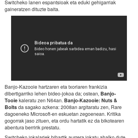
Switcheko lanen espantsioak eta eduki gehigarriak
gaineratzen dituzte baita.
Banjo-Kazooie hartzaren eta txoriaren frankizia
dibertigarriko lehen bideo-jokoa da; ostean,
Banjo-
Tooie
kaleratu zen N64an.
Banjo-Kazooie: Nuts &
Bolts
da sagako azkena: 2008an argitaratu zen, Rare
dagoeneko Microsoft-en eskuetan zegoenean. Kritika
gogorrak jaso zituen, eta ordu hartatik ez da bikotearen
abentura berririk prestatu.
Switcheko jokalariek bihartik aurrera jokatu ahalko dute