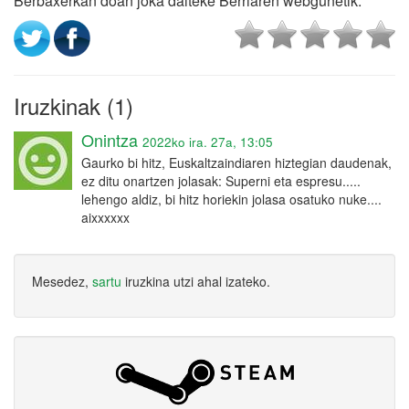
Berbaxerkan doan joka daiteke Berriaren webgunetik.
Iruzkinak (1)
Onintza
2022ko ira. 27a, 13:05
Gaurko bi hitz, Euskaltzaindiaren hiztegian daudenak,
ez ditu onartzen jolasak: Superni eta espresu.....
lehengo aldiz, bi hitz horiekin jolasa osatuko nuke....
aixxxxxx
Mesedez,
sartu
iruzkina utzi ahal izateko.