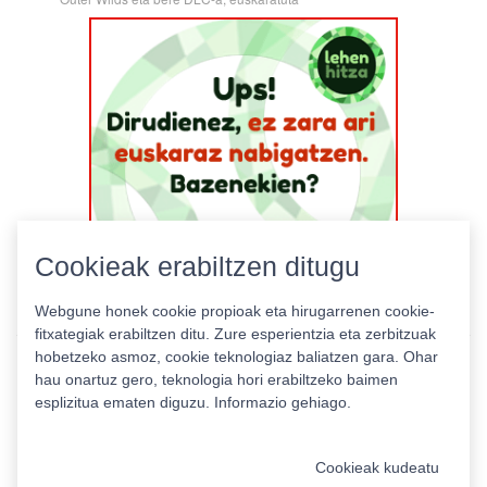
Cookieak erabiltzen ditugu
Webgune honek cookie propioak eta hirugarrenen cookie-
fitxategiak erabiltzen ditu. Zure esperientzia eta zerbitzuak
hobetzeko asmoz, cookie teknologiaz baliatzen gara. Ohar
hau onartuz gero, teknologia hori erabiltzeko baimen
esplizitua ematen diguzu.
Informazio gehiago.
Pribatutasun politika
|
Cookie politika
|
Lizentziak
Erabilera baldintzak
Kontaktua
|
Estatistikak
Cookieak kudeatu