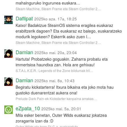
mahainguruko ingurunea euskara…
Steam Machine, Steam Frame eta Steam Controller 2…
Daflipat
2025ko aza. 17a, 18:25
Kaixo! Badakizue SteamOS sistema eragilea euskaraz
erabiltzerik dagoen? Eta euskaraz ez balego, euskaratzeko
modurik legokeen? Eskerrik asko zuen l…
Steam Machine, Steam Frame eta Steam Controller 2…
Damian
2025ko mai. 20a, 23:04
Hartuta! Probatzeko goguakin. Zaharra probatu eta
immertsioa haundixa zan. Hola are gehixau!
S.T.A.L.K.E.R.: Legends of the Zone bildumak tril…
Damian
2025ko mai. 8a, 10:43
Begiratu kickstarterra! Itxura bikaina eta joko mota hau
gustoko duenarentzat aukera ona!
Prelude Dark Pain-ek Kickstarter kanpaina arrakas…
eZpata_10
2025ko mai. 5a, 20:01
Mila esker benetan, Outer Wilds euskaraz jokatzea
zoragarria izan da :D
Outer Wilds eta bere DLC-a, euskaratuta