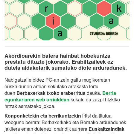
Akordioarekin batera hainbat hobekuntza
prestatu dituzte jokorako. Erabiltzaileek ez
dutela aldaketarik sumatuko diote arduradunek.
Nabigatzaile bidez PC-an zein gailu mugikorretan
euskaldunen artean sekulako arrakasta lortu
duen
Berbaxerkak txoko eraberritua
dauka.
Berria
egunkariaren web orrialdean
kokatu da zazpi hizkiko
hitzak asmatzeko jokoa.
Konponketekin eta berrikuntzekin
iritsi da titulua
webgune berrira: Berbaxerkako eta Berriako arduradunek
jakitera eman dutenez, oraindik aurrera
Euskaltzaindiak