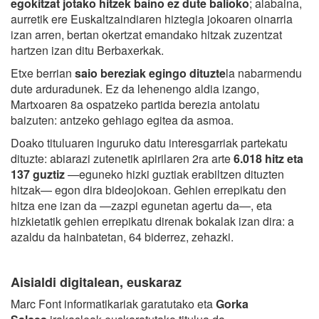
egokitzat jotako hitzek baino ez dute balioko
; alabaina,
aurretik ere Euskaltzaindiaren hiztegia jokoaren oinarria
izan arren, bertan okertzat emandako hitzak zuzentzat
hartzen izan ditu Berbaxerkak.
Etxe berrian
saio bereziak egingo dituzte
la nabarmendu
dute arduradunek. Ez da lehenengo aldia izango,
Martxoaren 8a ospatzeko partida berezia antolatu
baizuten: antzeko gehiago egitea da asmoa.
Doako tituluaren inguruko datu interesgarriak partekatu
dituzte: abiarazi zutenetik apirilaren 2ra arte
6.018 hitz eta
137 guztiz
—eguneko hizki guztiak erabiltzen dituzten
hitzak— egon dira bideojokoan. Gehien errepikatu den
hitza ene izan da —zazpi egunetan agertu da—, eta
hizkietatik gehien errepikatu direnak bokalak izan dira: a
azaldu da hainbatetan, 64 biderrez, zehazki.
Aisialdi digitalean, euskaraz
Marc Font informatikariak garatutako eta
Gorka