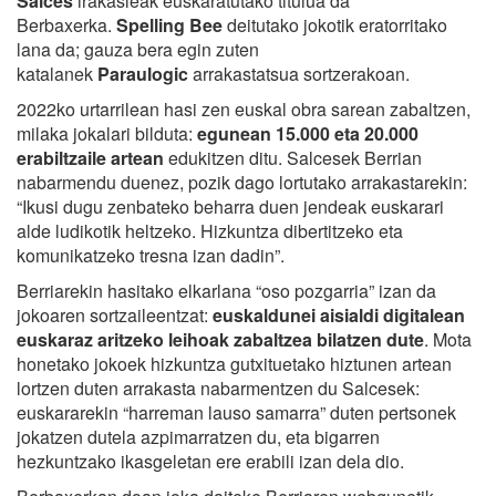
Salces
irakasleak euskaratutako titulua da
Berbaxerka.
Spelling Bee
deitutako jokotik eratorritako
lana da; gauza bera egin zuten
katalanek
Paraulogic
arrakastatsua sortzerakoan.
2022ko urtarrilean hasi zen euskal obra sarean zabaltzen,
milaka jokalari bilduta:
egunean 15.000 eta 20.000
erabiltzaile artean
edukitzen ditu. Salcesek Berrian
nabarmendu duenez, pozik dago lortutako arrakastarekin:
“Ikusi dugu zenbateko beharra duen jendeak euskarari
alde ludikotik heltzeko. Hizkuntza dibertitzeko eta
komunikatzeko tresna izan dadin”.
Berriarekin hasitako elkarlana “oso pozgarria” izan da
jokoaren sortzaileentzat:
euskaldunei aisialdi digitalean
euskaraz aritzeko leihoak zabaltzea bilatzen dute
. Mota
honetako jokoek hizkuntza gutxituetako hiztunen artean
lortzen duten arrakasta nabarmentzen du Salcesek:
euskararekin “harreman lauso samarra” duten pertsonek
jokatzen dutela azpimarratzen du, eta bigarren
hezkuntzako ikasgeletan ere erabili izan dela dio.