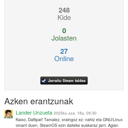
248
Kide
0
Jolasten
27
Online
Jarraitu Steam taldea
Azken erantzunak
Lander Unzueta
2025ko aza. 18a, 09:30
Kaixo, Daflipat! Tamalez, oraingoz ez: nahiz eta GNU/Linux
oinarri duen, SteamOS ezin daiteke euskaraz jarri. Agian