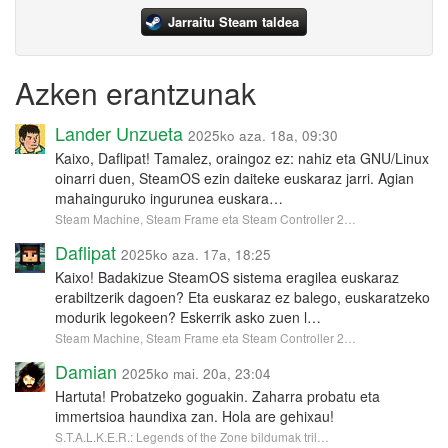
Jarraitu Steam taldea
Azken erantzunak
Lander Unzueta
2025ko aza. 18a, 09:30
Kaixo, Daflipat! Tamalez, oraingoz ez: nahiz eta GNU/Linux
oinarri duen, SteamOS ezin daiteke euskaraz jarri. Agian
mahainguruko ingurunea euskara…
Steam Machine, Steam Frame eta Steam Controller 2…
Daflipat
2025ko aza. 17a, 18:25
Kaixo! Badakizue SteamOS sistema eragilea euskaraz
erabiltzerik dagoen? Eta euskaraz ez balego, euskaratzeko
modurik legokeen? Eskerrik asko zuen l…
Steam Machine, Steam Frame eta Steam Controller 2…
Damian
2025ko mai. 20a, 23:04
Hartuta! Probatzeko goguakin. Zaharra probatu eta
immertsioa haundixa zan. Hola are gehixau!
S.T.A.L.K.E.R.: Legends of the Zone bildumak tril…