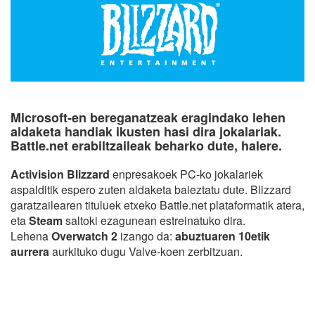
Microsoft-en bereganatzeak eragindako lehen
aldaketa handiak ikusten hasi dira jokalariak.
Battle.net erabiltzaileak beharko dute, halere.
Activision Blizzard
enpresakoek PC-ko jokalariek
aspalditik espero zuten aldaketa baieztatu dute. Blizzard
garatzailearen tituluek etxeko Battle.net plataformatik atera,
eta
Steam
saltoki ezagunean estreinatuko dira.
Lehena
Overwatch 2
izango da:
abuztuaren 10etik
aurrera
aurkituko dugu Valve-koen zerbitzuan.