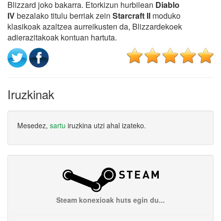
Blizzard joko bakarra. Etorkizun hurbilean
Diablo
IV
bezalako titulu berriak zein
Starcraft II
moduko
klasikoak azaltzea aurreikusten da, Blizzardekoek
adierazitakoak kontuan hartuta.
Iruzkinak
Mesedez,
sartu
iruzkina utzi ahal izateko.
Steam konexioak huts egin du...