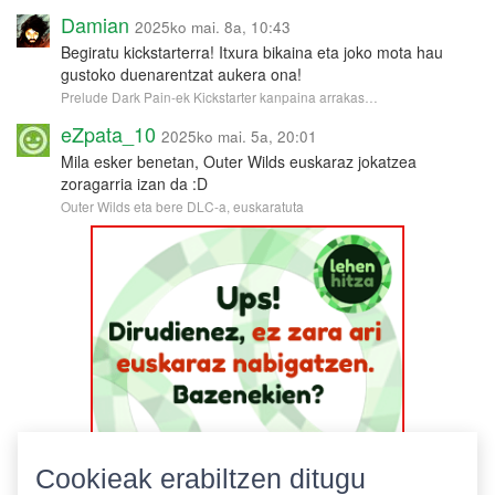
Damian
2025ko mai. 8a, 10:43
Begiratu kickstarterra! Itxura bikaina eta joko mota hau
gustoko duenarentzat aukera ona!
Prelude Dark Pain-ek Kickstarter kanpaina arrakas…
eZpata_10
2025ko mai. 5a, 20:01
Mila esker benetan, Outer Wilds euskaraz jokatzea
zoragarria izan da :D
Outer Wilds eta bere DLC-a, euskaratuta
Cookieak erabiltzen ditugu