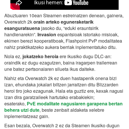
Abuztuaren 10ean Steamen estreinatzen denean, gainera,
Overwatch 2k
orain arteko eguneraketarik
esanguratsuena
jasoko du, “eduki erauntsirik
handienarekin”.
Invasion
espantsioak istoriako misioak,
ekimen berezi kooperatiboak, Flashpoint PvP modalitatea
nahiz praktikatzeko aukera berriak inplementatuko ditu.
Nola ez,
jokatzeko heroia
ere ikusiko dugu DLC-an:
oraindik ez dugu ezagutzen, baina iragarpen trailerrean
une batez pertsonaiaren silueta ikus daiteke.
Nahiz eta Overwatch 2k ez duen hastapenik onena bizi
izan, ehundaka jokalari biltzen jarraitzen ditu Blizzarden
heroi tiro joko ezagunak. Hala eta guztiz ere, kexak nagusi
izan dira garatzaileek hartutako erabakiekin;
esaterako,
PvE modalitate nagusiaren garapena bertan
behera utzi dute
, beste zenbait aldaketa xelebre
inplementatzeaz gain.
Esan bezala, Overwatch 2 ez da Steamen ikusiko dugun