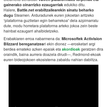
gainerako oinarrizko ezaugarriak
edukiko ditu.
Halere,
Battle.net erabiltzailearekin sinatu beharko
dugu
Steamen. Arduradunek euren jokoetan aritzeko
“plataforma guztietan egin beharrekoa” dela azpimarratu
dute, modu horretara plataforma arteko jokoa zein beste
hainbat ezaugarri ahalbidetzeko.
Erabakiaren erroa nabarmena da:
Microsoftek Activision
Blizzard bereganatzea
ri ekin dionez —erosketari argi
berdea emateko azken epaiak eta
akordioak
geratzen dira
oraindik, baina aurrera doazela dirudi—, Redmond-ekoak
euren bideojokoen ekosistema zabaldu nahian dabiltza.