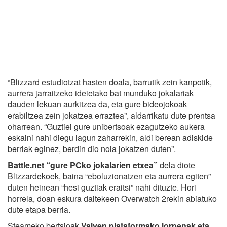
“Blizzard estudiotzat hasten doala, barrutik zein kanpotik,
aurrera jarraitzeko ideietako bat munduko jokalariak
dauden lekuan aurkitzea da, eta gure bideojokoak
erabiltzea zein jokatzea erraztea”, aldarrikatu dute prentsa
oharrean. “Guztiei gure unibertsoak ezagutzeko aukera
eskaini nahi diegu lagun zaharrekin, aldi berean adiskide
berriak eginez, berdin dio nola jokatzen duten”.
Battle.net “gure PCko jokalarien etxea”
dela diote
Blizzardekoek, baina “eboluzionatzen eta aurrera egiten”
duten heinean “hesi guztiak eraitsi” nahi dituzte. Hori
horrela, doan eskura daitekeen Overwatch 2rekin abiatuko
dute etapa berria.
Steameko bertsioak
Valven plataformako lorpenak eta