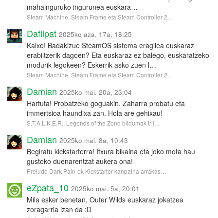
mahainguruko ingurunea euskara…
Steam Machine, Steam Frame eta Steam Controller 2…
Daflipat
2025ko aza. 17a, 18:25
Kaixo! Badakizue SteamOS sistema eragilea euskaraz
erabiltzerik dagoen? Eta euskaraz ez balego, euskaratzeko
modurik legokeen? Eskerrik asko zuen l…
Steam Machine, Steam Frame eta Steam Controller 2…
Damian
2025ko mai. 20a, 23:04
Hartuta! Probatzeko goguakin. Zaharra probatu eta
immertsioa haundixa zan. Hola are gehixau!
S.T.A.L.K.E.R.: Legends of the Zone bildumak tril…
Damian
2025ko mai. 8a, 10:43
Begiratu kickstarterra! Itxura bikaina eta joko mota hau
gustoko duenarentzat aukera ona!
Prelude Dark Pain-ek Kickstarter kanpaina arrakas…
eZpata_10
2025ko mai. 5a, 20:01
Mila esker benetan, Outer Wilds euskaraz jokatzea
zoragarria izan da :D