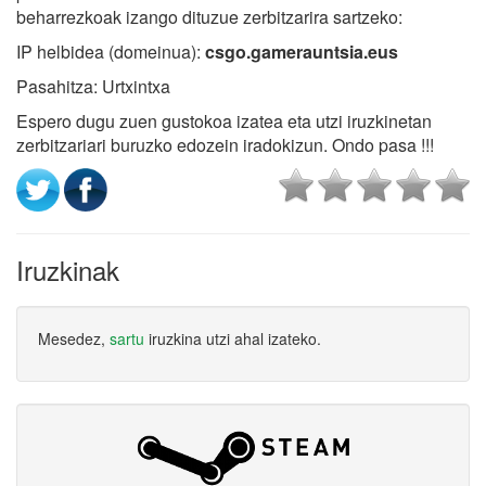
beharrezkoak izango dituzue zerbitzarira sartzeko:
IP helbidea (domeinua):
csgo.gamerauntsia.eus
Pasahitza: Urtxintxa
Espero dugu zuen gustokoa izatea eta utzi iruzkinetan
zerbitzariari buruzko edozein iradokizun. Ondo pasa !!!
Iruzkinak
Mesedez,
sartu
iruzkina utzi ahal izateko.