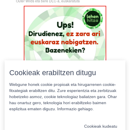
Outer Wilds eta bere DLC-a, euskaratuta
Cookieak erabiltzen ditugu
Webgune honek cookie propioak eta hirugarrenen cookie-
fitxategiak erabiltzen ditu. Zure esperientzia eta zerbitzuak
hobetzeko asmoz, cookie teknologiaz baliatzen gara. Ohar
hau onartuz gero, teknologia hori erabiltzeko baimen
esplizitua ematen diguzu.
Informazio gehiago.
Pribatutasun politika
|
Cookie politika
|
Lizentziak
Erabilera baldintzak
Kontaktua
|
Estatistikak
Cookieak kudeatu