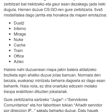
zerbitzari bat irekitzeko eta gaur esan dezakegu jada ireki
dugula. Hemen duzue CS:GO-ren gure zerbitzaria. 5vs5
modalitatea dago jarrita eta honakoa da mapen errotazioa:
Dust2
Inferno
Mirage
Nuke
Cache
Train
Office
Aztec
Halere nahi duzuenean mapa jakin batera aldatzeko
bozketa egin ahalko duzue jolas barruan. Normala den
bezala, euskaraz mintzatu beharra dagoela ez dago esan
beharrik. Hala nola, ez dira onartuko edozein motako
tranpa erabiltzen dituzten jokalariak.
Gure zerbitzarira sartzeko "Jugar"->"Servidores
Comunitarios" eta hor faboritoen tokian "Añadir servidor
por direccion IP..." sakatu beharko duzue. Datu hauek