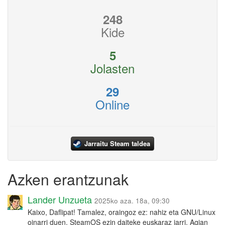
248
Kide
5
Jolasten
29
Online
Jarraitu Steam taldea
Azken erantzunak
Lander Unzueta
2025ko aza. 18a, 09:30
Kaixo, Daflipat! Tamalez, oraingoz ez: nahiz eta GNU/Linux
oinarri duen, SteamOS ezin daiteke euskaraz jarri. Agian