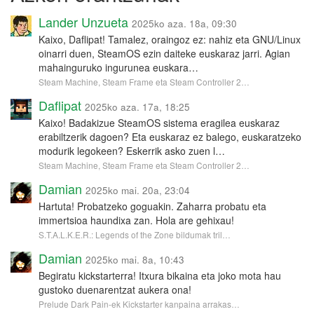
Lander Unzueta
2025ko aza. 18a, 09:30
Kaixo, Daflipat! Tamalez, oraingoz ez: nahiz eta GNU/Linux
oinarri duen, SteamOS ezin daiteke euskaraz jarri. Agian
mahainguruko ingurunea euskara…
Steam Machine, Steam Frame eta Steam Controller 2…
Daflipat
2025ko aza. 17a, 18:25
Kaixo! Badakizue SteamOS sistema eragilea euskaraz
erabiltzerik dagoen? Eta euskaraz ez balego, euskaratzeko
modurik legokeen? Eskerrik asko zuen l…
Steam Machine, Steam Frame eta Steam Controller 2…
Damian
2025ko mai. 20a, 23:04
Hartuta! Probatzeko goguakin. Zaharra probatu eta
immertsioa haundixa zan. Hola are gehixau!
S.T.A.L.K.E.R.: Legends of the Zone bildumak tril…
Damian
2025ko mai. 8a, 10:43
Begiratu kickstarterra! Itxura bikaina eta joko mota hau
gustoko duenarentzat aukera ona!
Prelude Dark Pain-ek Kickstarter kanpaina arrakas…