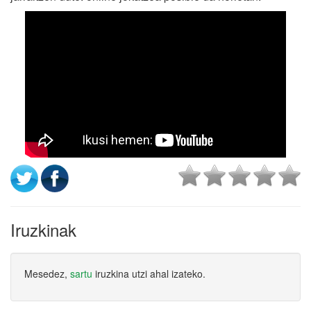
Iruzkinak
Mesedez,
sartu
iruzkina utzi ahal izateko.