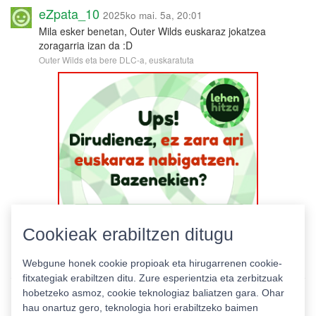
eZpata_10
2025ko mai. 5a, 20:01
Mila esker benetan, Outer Wilds euskaraz jokatzea
zoragarria izan da :D
Outer Wilds eta bere DLC-a, euskaratuta
Cookieak erabiltzen ditugu
Webgune honek cookie propioak eta hirugarrenen cookie-
fitxategiak erabiltzen ditu. Zure esperientzia eta zerbitzuak
hobetzeko asmoz, cookie teknologiaz baliatzen gara. Ohar
hau onartuz gero, teknologia hori erabiltzeko baimen