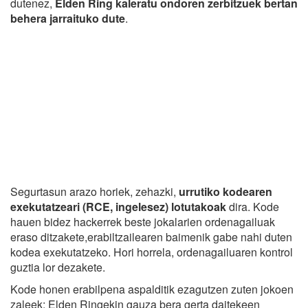
dutenez,
Elden Ring kaleratu ondoren zerbitzuek bertan
behera jarraituko dute
.
Segurtasun arazo horiek, zehazki,
urrutiko kodearen
exekutatzeari
(RCE, ingelesez) lotutakoak
dira. Kode
hauen bidez hackerrek beste jokalarien ordenagailuak
eraso ditzakete,erabiltzailearen baimenik gabe nahi duten
kodea exekutatzeko. Hori horrela, ordenagailuaren kontrol
guztia lor dezakete.
Kode honen erabilpena aspalditik ezagutzen zuten jokoen
zaleek: Elden Ringekin gauza bera gerta daitekeen