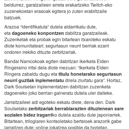
beldurrez, garatzaileen arreta erakartzeko Twitch-eko
zuzenekoetan erasoak egitera jo zuten erabiltzaile
batzuek.
Arazoa “identifikatuta” dutela aldarrikatu dute,
eta
dagoeneko konpontzen
dabiltza garatzaileak.
Zuzenketak eta probak egin bitartean itxaroteko eskatu
diote komunitateari; segurtasun neurri berriak ezarri
ondoren irekiko dituzte zerbitzariak.
Bandai Namcokoak egiten dabiltzan ikerketa Elden
Ringeraino iritsi dela diote mezuan: “Ikerketa Elden
Ringera zabaldu dugu eta
titulu honetarako segurtasun
neurri guztiak inplementatu
direla ziurtatu gara”. Hortaz,
Dark Soulsetan inplementatzen dabiltzan zuzenketa
dagoeneko joko berrian gaineratu dutela uler daiteke.
Jarraitzaileei adi egoteko eskatu diete, dena den. Dark
Soulsetako
zerbitzariak berrabiarazten dituztenean sare
sozialen bidez iragarri
ko dutela azaldu dute japoniarrek.
Bitartean, trilogiaren kontsoletako bertsioek arazorik gabe
jarraitzen dute: online jokatzea posible da horietan.