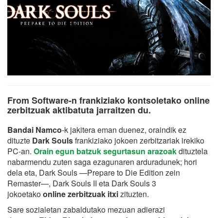
From Software-n frankiziako kontsoletako online
zerbitzuak aktibatuta jarraitzen du.
Bandai Namco
-k jakitera eman duenez, oraindik ez
dituzte
Dark Souls
frankiziako jokoen zerbitzariak irekiko
PC-an.
Orain egun batzuk segurtasun arazoak
dituztela
nabarmendu zuten saga ezagunaren arduradunek; hori
dela eta, Dark Souls —Prepare to Die Edition zein
Remaster—, Dark Souls II eta Dark Souls 3
jokoetako
online zerbitzuak itxi
zituzten.
Sare sozialetan zabaldutako mezuan adierazi