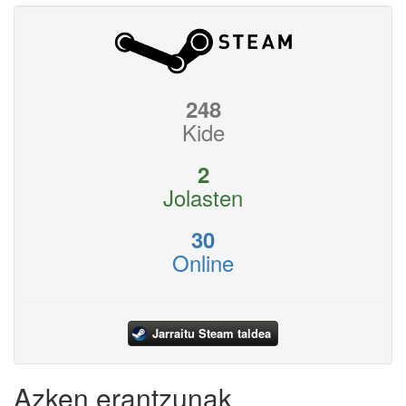
248
Kide
2
Jolasten
30
Online
Jarraitu Steam taldea
Azken erantzunak