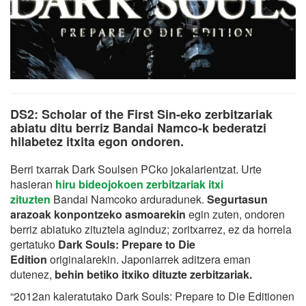
DS2: Scholar of the First Sin-eko zerbitzariak
abiatu ditu berriz Bandai Namco-k bederatzi
hilabetez itxita egon ondoren.
Berri txarrak Dark Soulsen PCko jokalarientzat. Urte
hasieran
hiru bideojokoen zerbitzariak itxi
zituzten
Bandai Namcoko arduradunek.
Segurtasun
arazoak konpontzeko asmoarekin
egin zuten, ondoren
berriz abiatuko zituztela aginduz; zoritxarrez, ez da horrela
gertatuko
Dark Souls: Prepare to Die
Edition
originalarekin. Japoniarrek aditzera eman
dutenez,
behin betiko itxiko dituzte zerbitzariak.
“2012an kaleratutako Dark Souls: Prepare to Die Editionen