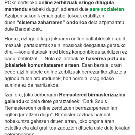
PCko bertsioko
online zerbitzuak ezingo ditugula
mantendu
erabaki dugu”, adierazi dute
sare sozialetan
.
Azalpen sakonik eman gabe, jokoak erabiltzen
duen
“sistema zaharraren” ondorioa
dela azpimarratu
dute Bandaikoek.
Hortaz, ezingo ditugu jokoaren online baliabideak erabili:
mezuak, partaidetzak zein inbasioak desgaituta geratuko
dira —komunitateak mod bidez konponbidea aurkitzen ez
badu, behintzat—. Nola ez, erabakiak
haserrea piztu du
jokalariek komunitatearen artean
. Esan bezala, orain
bederatzi hilabete online zerbitzuak berrezarriko zituztela
agindu zuten arduradunek; hori horrela, eragindako
sumina ez da harritzekoa.
Izan ere, joko berberaren
Remastered birmasterizazioa
gailendu
ko dela diote garatzaileek: “Dark Souls
Remastereden online zerbitzuen berrezarpenean lan
egiten jarraitzen dugu”. Birmasterizazioak hainbat
hobekuntza gehitzen dituen arren, joko originalaren
estetika eta atal grafikoa zapuzten dituela uste dute jokalari
beteranoenek.