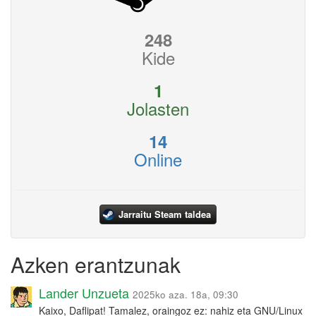
248
Kide
1
Jolasten
14
Online
Jarraitu Steam taldea
Azken erantzunak
Lander Unzueta
2025ko aza. 18a, 09:30
Kaixo, Daflipat! Tamalez, oraingoz ez: nahiz eta GNU/Linux