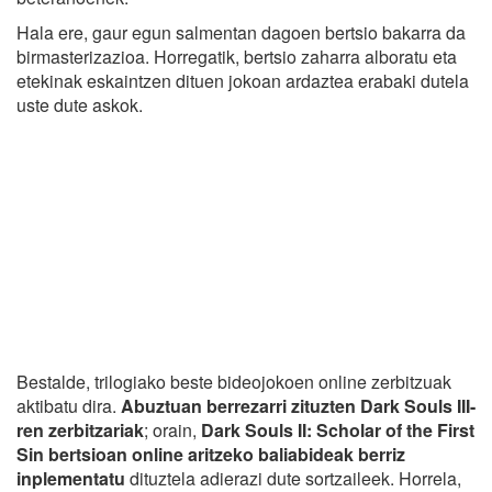
Hala ere, gaur egun salmentan dagoen bertsio bakarra da
birmasterizazioa. Horregatik, bertsio zaharra alboratu eta
etekinak eskaintzen dituen jokoan ardaztea erabaki dutela
uste dute askok.
Bestalde, trilogiako beste bideojokoen online zerbitzuak
aktibatu dira.
Abuztuan berrezarri zituzten Dark Souls III-
ren zerbitzariak
; orain,
Dark Souls II: Scholar of the First
Sin bertsioan online aritzeko baliabideak berriz
inplementatu
dituztela adierazi dute sortzaileek. Horrela,