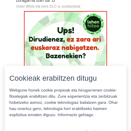
Outer Wilds eta bere DLC-a, euskaratuta
Cookieak erabiltzen ditugu
Webgune honek cookie propioak eta hirugarrenen cookie-
fitxategiak erabiltzen ditu. Zure esperientzia eta zerbitzuak
hobetzeko asmoz, cookie teknologiaz baliatzen gara. Ohar
hau onartuz gero, teknologia hori erabiltzeko baimen
esplizitua ematen diguzu.
Informazio gehiago.
Pribatutasun politika
|
Cookie politika
|
Lizentziak
Erabilera baldintzak