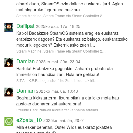
oinarri duen, SteamOS ezin daiteke euskaraz jarri. Agian
mahainguruko ingurunea euskara…
Steam Machine, Steam Frame eta Steam Controller 2…
Daflipat
2025ko aza. 17a, 18:25
Kaixo! Badakizue SteamOS sistema eragilea euskaraz
erabiltzerik dagoen? Eta euskaraz ez balego, euskaratzeko
modurik legokeen? Eskerrik asko zuen l…
Steam Machine, Steam Frame eta Steam Controller 2…
Damian
2025ko mai. 20a, 23:04
Hartuta! Probatzeko goguakin. Zaharra probatu eta
immertsioa haundixa zan. Hola are gehixau!
S.T.A.L.K.E.R.: Legends of the Zone bildumak tril…
Damian
2025ko mai. 8a, 10:43
Begiratu kickstarterra! Itxura bikaina eta joko mota hau
gustoko duenarentzat aukera ona!
Prelude Dark Pain-ek Kickstarter kanpaina arrakas…
eZpata_10
2025ko mai. 5a, 20:01
Mila esker benetan, Outer Wilds euskaraz jokatzea
zoragarria izan da :D