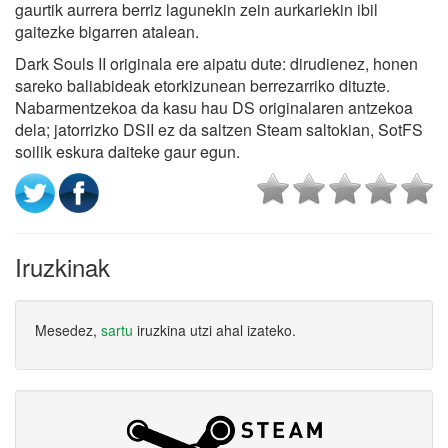
gaurtik aurrera berriz lagunekin zein aurkariekin ibil
gaitezke bigarren atalean.
Dark Souls II originala ere aipatu dute: dirudienez, honen
sareko baliabideak etorkizunean berrezarriko dituzte.
Nabarmentzekoa da kasu hau DS originalaren antzekoa
dela; jatorrizko DSII ez da saltzen Steam saltokian, SotFS
soilik eskura daiteke gaur egun.
Iruzkinak
Mesedez,
sartu
iruzkina utzi ahal izateko.