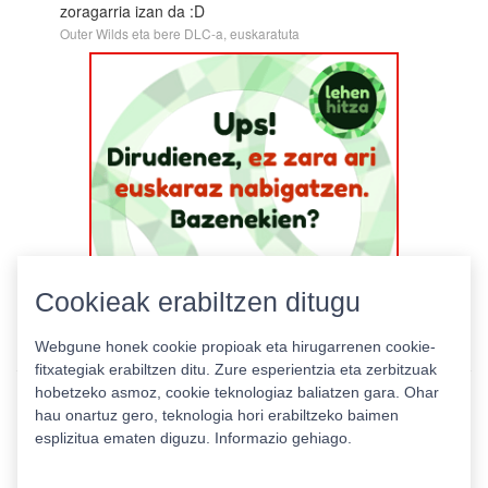
zoragarria izan da :D
Outer Wilds eta bere DLC-a, euskaratuta
Cookieak erabiltzen ditugu
Webgune honek cookie propioak eta hirugarrenen cookie-
fitxategiak erabiltzen ditu. Zure esperientzia eta zerbitzuak
hobetzeko asmoz, cookie teknologiaz baliatzen gara. Ohar
hau onartuz gero, teknologia hori erabiltzeko baimen
esplizitua ematen diguzu.
Informazio gehiago.
Pribatutasun politika
|
Cookie politika
|
Lizentziak
Erabilera baldintzak