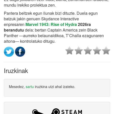
mundu irekiko proiektua zen.
Pantera beltzek egun ilunak bizi dituzte. Duela egun
batzuk jakin genuen Skydance Interactive
enpresaren
Marvel 1943: Rise of Hydra
2026ra
berandutu
dela: bertan Captain America zein Black
Panther —aurreko belaunaldikoa, T’Challa ezagunaren
aitona— kontrolatuko ditugu.
Iruzkinak
Mesedez,
sartu
iruzkina utzi ahal izateko.