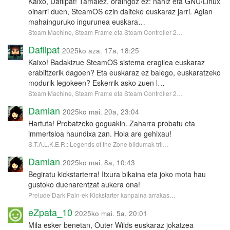
Kaixo, Daflipat! Tamalez, oraingoz ez: nahiz eta GNU/Linux
oinarri duen, SteamOS ezin daiteke euskaraz jarri. Agian
mahainguruko ingurunea euskara…
Steam Machine, Steam Frame eta Steam Controller 2…
Daflipat
2025ko aza. 17a, 18:25
Kaixo! Badakizue SteamOS sistema eragilea euskaraz
erabiltzerik dagoen? Eta euskaraz ez balego, euskaratzeko
modurik legokeen? Eskerrik asko zuen l…
Steam Machine, Steam Frame eta Steam Controller 2…
Damian
2025ko mai. 20a, 23:04
Hartuta! Probatzeko goguakin. Zaharra probatu eta
immertsioa haundixa zan. Hola are gehixau!
S.T.A.L.K.E.R.: Legends of the Zone bildumak tril…
Damian
2025ko mai. 8a, 10:43
Begiratu kickstarterra! Itxura bikaina eta joko mota hau
gustoko duenarentzat aukera ona!
Prelude Dark Pain-ek Kickstarter kanpaina arrakas…
eZpata_10
2025ko mai. 5a, 20:01
Mila esker benetan, Outer Wilds euskaraz jokatzea