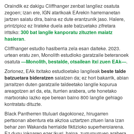
Oraindik ez dakigu Cliffhanger zenbat langilez osatuta
zegoen; izan ere, IGN atarikoak EArekin harremanetan
jartzen saiatu dira, baina ez dute erantzunik jaso. Halere,
printzipioz ez lirateke duela aste batzuetako zifretara
iritsiko:
300 bat langile kanporatu zituzten maiatz
hasieran
.
Cliffhanger estudio hasiberria zela esan daiteke. 2023.
urtean eratu zen, Monolith estudioko garatzaile beteranoek
osatuta
—Monolith, bestalde, otsailean itxi zuen EAk—
.
Zorionez, EAk itxitako estudioetako langileak
beste talde
batzuetara bideratzen
saiatzen da; ez hori bakarrik, abian
jarraitzen duten garatzaile taldeetako langile kopurua
areagotzen ari da, eta, iturrien arabera, urte honetako
martxorako iazko epe berean baino 800 langile gehiago
kontratatu dituzte.
Black Pantherren tituluari dagokionez, hirugarren
pertsonan abentura eta akzioa uztartzen zituen lana izan
behar zen Wakanda herrialde fiktizioko superheroiarena.
Ez dugu jokoaren ezer ikusi, baina, zurrumurruen arabera,