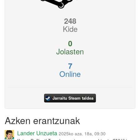
248
Kide
0
Jolasten
7
Online
Jarraitu Steam taldea
Azken erantzunak
Lander Unzueta
2025ko aza. 18a, 09:30