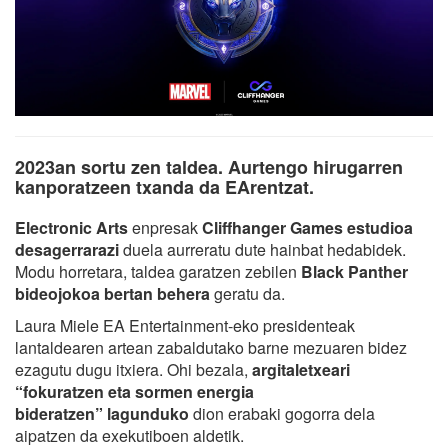
2023an sortu zen taldea. Aurtengo hirugarren
kanporatzeen txanda da EArentzat.
Electronic Arts
enpresak
Cliffhanger Games estudioa
desagerrarazi
duela aurreratu dute hainbat hedabidek.
Modu horretara, taldea garatzen zebilen
Black Panther
bideojokoa bertan behera
geratu da.
Laura Miele EA Entertainment-eko presidenteak
lantaldearen artean zabaldutako barne mezuaren bidez
ezagutu dugu itxiera. Ohi bezala,
argitaletxeari
“fokuratzen eta sormen energia
bideratzen”
lagunduko
dion erabaki gogorra dela
aipatzen da exekutiboen aldetik.